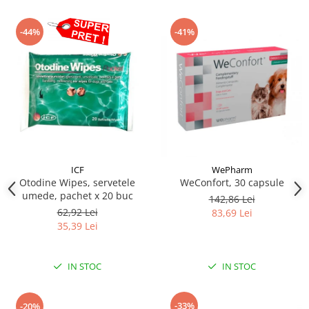
-44%
-41%
ICF
WePharm
Otodine Wipes, servetele
WeConfort, 30 capsule
umede, pachet x 20 buc
142,86 Lei
62,92 Lei
83,69 Lei
35,39 Lei
IN STOC
IN STOC
-33%
-20%