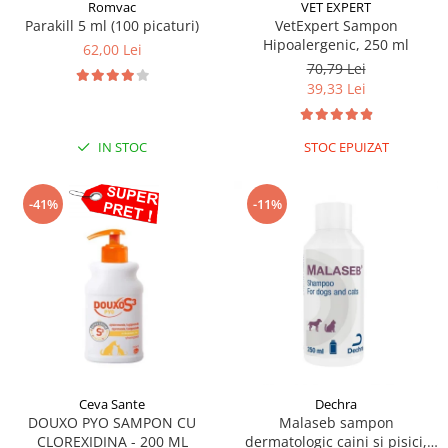
Sampoane si Balsamuri
Romvac
VET EXPERT
Custi transport - Pisici
Parakill 5 ml (100 picaturi)
VetExpert Sampon
Servetele Umede
Hipoalergenic, 250 ml
Jucarii Pisici
62,00 Lei
Covorase absorbante
70,79 Lei
Lese, Hamuri si Zgarzi
Curatare Ochi
39,33 Lei
Paturi, perne si cosuri pentru pisici
Igiena Catel
Recompense Delicioase
Igiena Interior
IN STOC
STOC EPUIZAT
Perii si descalcitoare caini
Solutii Atractante si repelente
-41%
-11%
Ceva Sante
Dechra
DOUXO PYO SAMPON CU
Malaseb sampon
CLOREXIDINA - 200 ML
dermatologic caini si pisici,