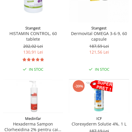
Stangest
Stangest
HISTAMIN CONTROL, 60
Dermovital OMEGA 3-6-9, 60
tablete
capsule
202,02 Lei
187,59 Lei
130,91 Lei
121,56 Lei
IN STOC
IN STOC
-39%
Medinfar
ICF
Hexaderma Sampon
Clorexyderm Solutie 4%, 1 L
Clorhexidina 2% pentru caini
187,19 Lei