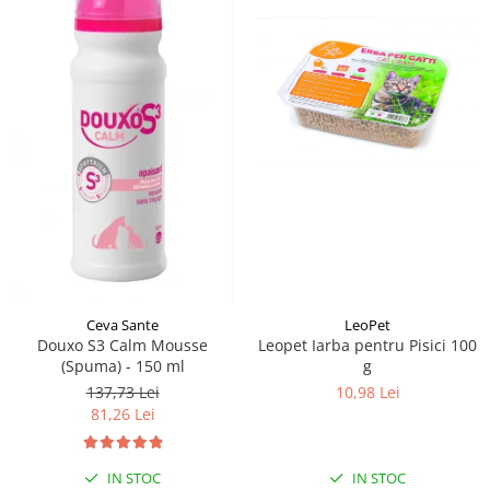
Ceva Sante
LeoPet
Douxo S3 Calm Mousse
Leopet Iarba pentru Pisici 100
(Spuma) - 150 ml
g
137,73 Lei
10,98 Lei
81,26 Lei
IN STOC
IN STOC