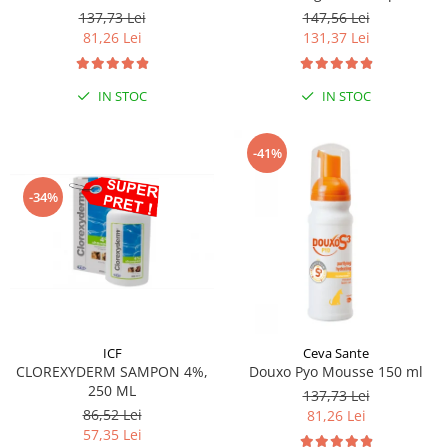
250 ml
137,73 Lei
147,56 Lei
81,26 Lei
131,37 Lei
IN STOC
IN STOC
-41%
-34%
ICF
Ceva Sante
CLOREXYDERM SAMPON 4%,
Douxo Pyo Mousse 150 ml
250 ML
137,73 Lei
86,52 Lei
81,26 Lei
57,35 Lei