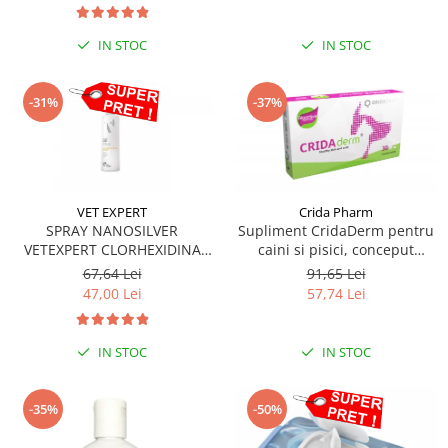
IN STOC
IN STOC
-31%
-37%
VET EXPERT
Crida Pharm
SPRAY NANOSILVER
Supliment CridaDerm pentru
VETEXPERT CLORHEXIDINA
caini si pisici, conceput
4%- 100ML
pentru a sprijini refacerea
67,64 Lei
91,65 Lei
pielii și blănii - 30 comprimate
47,00 Lei
57,74 Lei
IN STOC
IN STOC
-35%
-50%