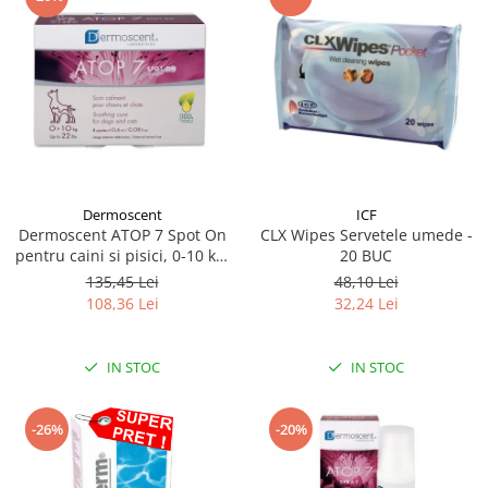
Dermoscent
ICF
Dermoscent ATOP 7 Spot On
CLX Wipes Servetele umede -
pentru caini si pisici, 0-10 kg,
20 BUC
4 pipete
135,45 Lei
48,10 Lei
108,36 Lei
32,24 Lei
IN STOC
IN STOC
-26%
-20%