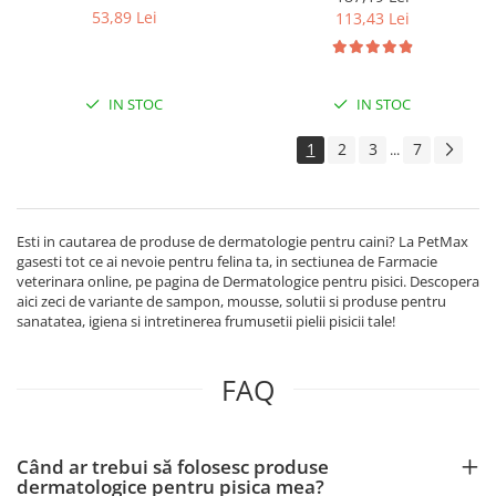
si pisici, 200 ml
53,89 Lei
113,43 Lei
IN STOC
IN STOC
1
2
3
7
...
Esti in cautarea de produse de dermatologie pentru caini? La PetMax
gasesti tot ce ai nevoie pentru felina ta, in sectiunea de Farmacie
veterinara online, pe pagina de Dermatologice pentru pisici. Descopera
aici zeci de variante de sampon, mousse, solutii si produse pentru
sanatatea, igiena si intretinerea frumusetii pielii pisicii tale!
FAQ
Când ar trebui să folosesc produse
dermatologice pentru pisica mea?