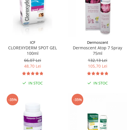
ICF
Dermoscent
CLOREXYDERM SPOT GEL
Dermoscent Atop 7 Spray
100ml
75ml
66,07 Lei
132,13 Lei
48,70 Lei
105,70 Lei
IN STOC
IN STOC
-35%
-35%