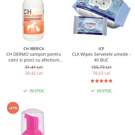
CH IBERICA
ICF
CH DERMO sampon pentru
CLX Wipes Servetele umede -
caini si pisici cu afectiuni
40 BUC
dermatologice 250 ml
31,41 Lei
155,73 Lei
20,42 Lei
78,53 Lei
IN STOC
IN STOC
-41%