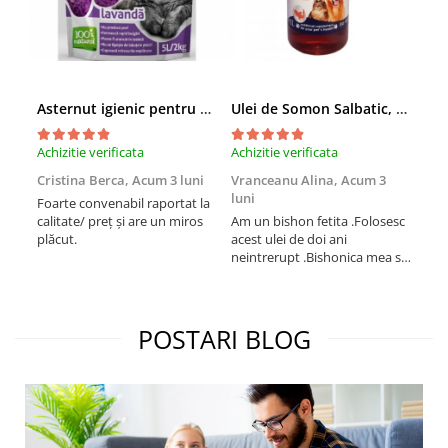
Asternut igienic pentru pisici Tofu Lavanda, Mon Petit 5 l
Ulei de Somon Salbatic, câini și pisici, piele si blană, BEST4PETS, 1l
Achizitie verificata
Achizitie verificata
Achi
Cristina Berca,
Acum 3 luni
Vranceanu Alina,
Acum 3
Iri
luni
Foarte convenabil raportat la
Pro
calitate/ preț și are un miros
Am un bishon fetita .Folosesc
med
plăcut.
acest ulei de doi ani
mer
neintrerupt .Bishonica mea se
Martin care e
simte foarte bine si ii place
Sup
foarte mult .Ii pun zilnic pe
card
bobite il adora .Deja sunt la a
treia comanda recomand cu
POSTARI BLOG
mult drag !