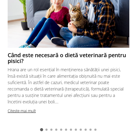
Când este necesară o dietă veterinară pentru
pisici?
Hrana are un rol esențial în menținerea sănătății unei pisici,
însă există situații în care alimentația obișnuită nu mai este
suficientă. În astfel de cazuri, medicul veterinar poate
recomanda o dietă veterinară (terapeutică), formulată special
pentru a susține tratamentul unei afecțiuni sau pentru a
încetini evoluția unei boli....
Citeste mai mult