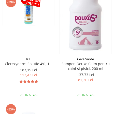
-39%
ICF
Ceva Sante
Clorexyderm Solutie 4%, 1 L
Sampon Douxo Calm pentru
caini si pisici, 200 ml
187,19 Lei
137,73 Lei
113,43 Lei
81,26 Lei
IN STOC
IN STOC
-35%