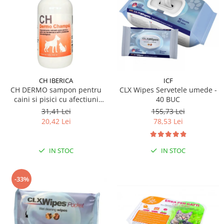
CH IBERICA
ICF
CH DERMO sampon pentru
CLX Wipes Servetele umede -
caini si pisici cu afectiuni
40 BUC
dermatologice 250 ml
31,41 Lei
155,73 Lei
20,42 Lei
78,53 Lei
IN STOC
IN STOC
-33%