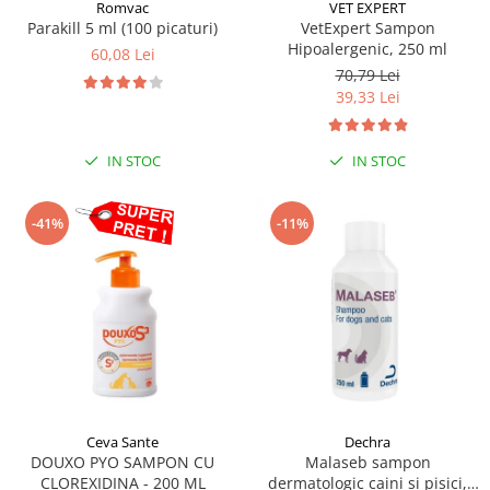
Sampoane si Balsamuri
Romvac
VET EXPERT
Custi transport - Pisici
Parakill 5 ml (100 picaturi)
VetExpert Sampon
Servetele Umede
Hipoalergenic, 250 ml
Jucarii Pisici
60,08 Lei
Covorase absorbante
70,79 Lei
Lese, Hamuri si Zgarzi
Curatare Ochi
39,33 Lei
Paturi, perne si cosuri pentru pisici
Igiena Catel
Recompense Delicioase
Igiena Interior
IN STOC
IN STOC
Perii si descalcitoare caini
Solutii Atractante si repelente
-41%
-11%
Ceva Sante
Dechra
DOUXO PYO SAMPON CU
Malaseb sampon
CLOREXIDINA - 200 ML
dermatologic caini si pisici,