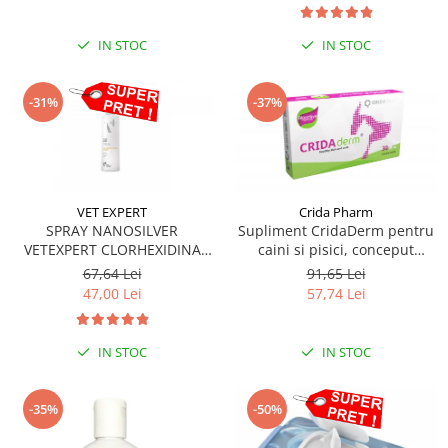
IN STOC
IN STOC
-31%
-37%
VET EXPERT
Crida Pharm
SPRAY NANOSILVER
Supliment CridaDerm pentru
VETEXPERT CLORHEXIDINA
caini si pisici, conceput
4%- 100ML
pentru a sprijini refacerea
67,64 Lei
91,65 Lei
pielii și blănii - 30 comprimate
47,00 Lei
57,74 Lei
IN STOC
IN STOC
-35%
-50%