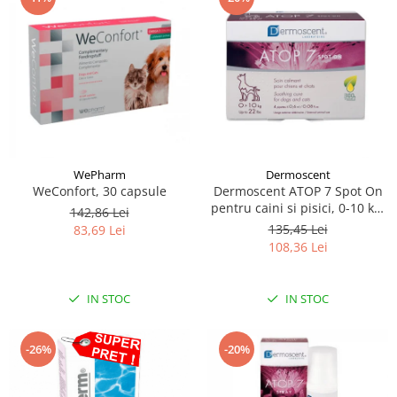
WePharm
Dermoscent
WeConfort, 30 capsule
Dermoscent ATOP 7 Spot On
pentru caini si pisici, 0-10 kg,
142,86 Lei
4 pipete
135,45 Lei
83,69 Lei
108,36 Lei
IN STOC
IN STOC
-26%
-20%