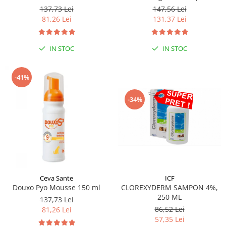
250 ml
137,73 Lei
147,56 Lei
81,26 Lei
131,37 Lei
IN STOC
IN STOC
-41%
-34%
Ceva Sante
ICF
Douxo Pyo Mousse 150 ml
CLOREXYDERM SAMPON 4%,
250 ML
137,73 Lei
86,52 Lei
81,26 Lei
57,35 Lei