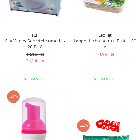
LeoPet
ICF
Leopet Iarba pentru Pisici 100
CLX Wipes Servetele umede -
g
20 BUC
10,98 Lei
48,10 Lei
32,24 Lei
IN STOC
IN STOC
-41%
-44%