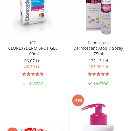
ICF
Dermoscent
CLOREXYDERM SPOT GEL
Dermoscent Atop 7 Spray
100ml
75ml
66,07 Lei
132,13 Lei
48,70 Lei
105,70 Lei
IN STOC
IN STOC
-41%