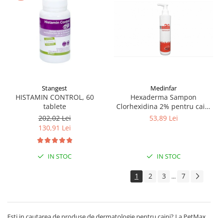
Stangest
Medinfar
HISTAMIN CONTROL, 60
Hexaderma Sampon
tablete
Clorhexidina 2% pentru caini
si pisici, 200 ml
202,02 Lei
53,89 Lei
130,91 Lei
IN STOC
IN STOC
1
2
3
7
...
Esti in cautarea de produse de dermatologie pentru caini? La PetMax