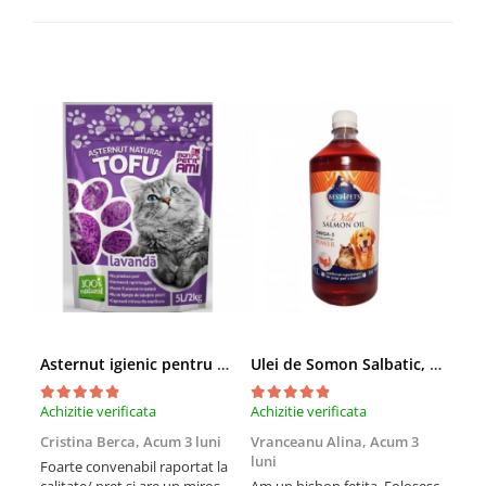
Asternut igienic pentru pisici Tofu Lavanda, Mon Petit 5 l
Ulei de Somon Salbatic, câini și pisici, piele si blană, BEST4PETS, 1l
Achizitie verificata
Achizitie verificata
Achi
Cristina Berca,
Acum 3 luni
Vranceanu Alina,
Acum 3
Iri
luni
Foarte convenabil raportat la
Pro