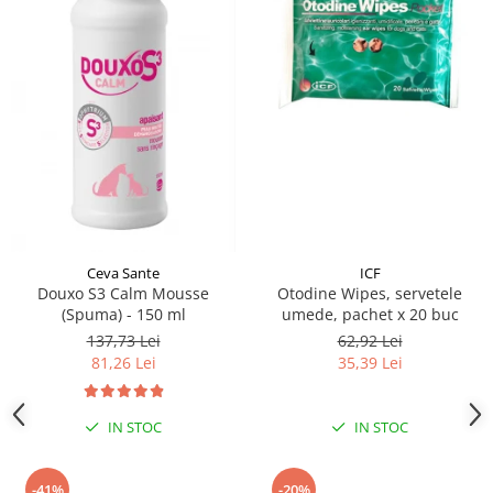
Ceva Sante
ICF
Douxo S3 Calm Mousse
Otodine Wipes, servetele
(Spuma) - 150 ml
umede, pachet x 20 buc
137,73 Lei
62,92 Lei
81,26 Lei
35,39 Lei
IN STOC
IN STOC
-41%
-20%