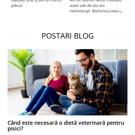
calitate/ preț și are un miros
Am un bishon fetita .Folosesc
med
plăcut.
acest ulei de doi ani
mer
neintrerupt .Bishonica mea se
Martin care e
simte foarte bine si ii place
Sup
foarte mult .Ii pun zilnic pe
card
bobite il adora .Deja sunt la a
treia comanda recomand cu
POSTARI BLOG
mult drag !
Când este necesară o dietă veterinară pentru
pisici?