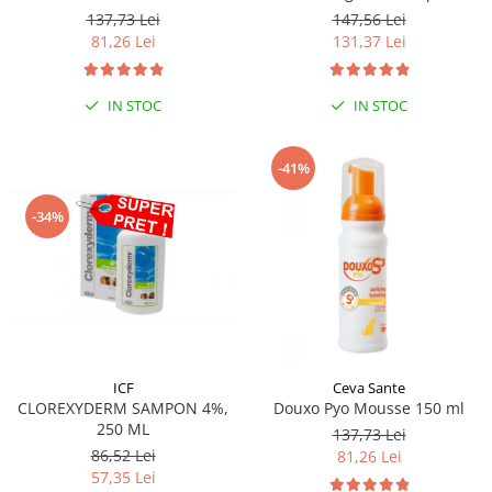
250 ml
137,73 Lei
147,56 Lei
81,26 Lei
131,37 Lei
IN STOC
IN STOC
-41%
-34%
ICF
Ceva Sante
CLOREXYDERM SAMPON 4%,
Douxo Pyo Mousse 150 ml
250 ML
137,73 Lei
86,52 Lei
81,26 Lei
57,35 Lei