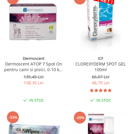
Dermoscent
ICF
Dermoscent ATOP 7 Spot On
CLOREXYDERM SPOT GEL
pentru caini si pisici, 0-10 kg,
100ml
4 pipete
135,45 Lei
66,07 Lei
108,36 Lei
48,70 Lei
IN STOC
IN STOC
-33%
-20%