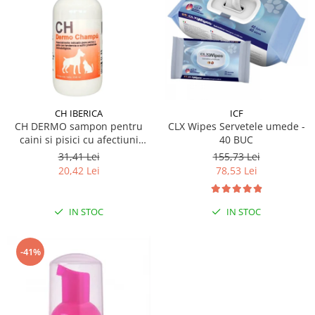
CH IBERICA
ICF
CH DERMO sampon pentru
CLX Wipes Servetele umede -
caini si pisici cu afectiuni
40 BUC
dermatologice 250 ml
31,41 Lei
155,73 Lei
20,42 Lei
78,53 Lei
IN STOC
IN STOC
-41%