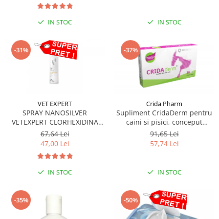
IN STOC
IN STOC
-31%
-37%
VET EXPERT
Crida Pharm
SPRAY NANOSILVER
Supliment CridaDerm pentru
VETEXPERT CLORHEXIDINA
caini si pisici, conceput
4%- 100ML
pentru a sprijini refacerea
67,64 Lei
91,65 Lei
pielii și blănii - 30 comprimate
47,00 Lei
57,74 Lei
IN STOC
IN STOC
-35%
-50%