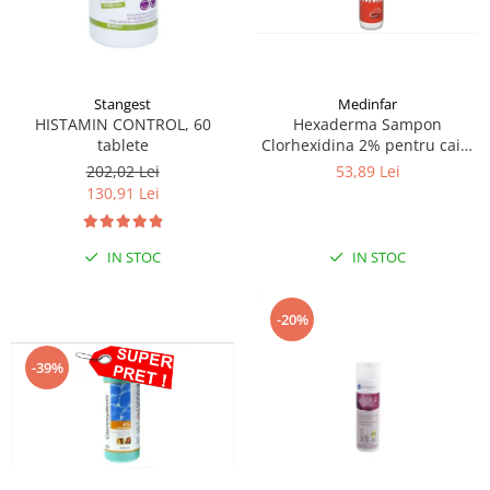
Stangest
Medinfar
HISTAMIN CONTROL, 60
Hexaderma Sampon
tablete
Clorhexidina 2% pentru caini
si pisici, 200 ml
202,02 Lei
53,89 Lei
130,91 Lei
IN STOC
IN STOC
-20%
-39%