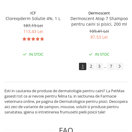
ICF
Dermoscent
Clorexyderm Solutie 4%, 1 L
Dermoscent Atop 7 Shampoo
pentru caini si pisici, 200 ml
187,19 Lei
109,41 Lei
113,43 Lei
87,53 Lei
IN STOC
IN STOC
1
2
3
7
...
Esti in cautarea de produse de dermatologie pentru caini? La PetMax
gasesti tot ce ai nevoie pentru felina ta, in sectiunea de Farmacie
veterinara online, pe pagina de Dermatologice pentru pisici. Descopera
aici zeci de variante de sampon, mousse, solutii si produse pentru
sanatatea, igiena si intretinerea frumusetii pielii pisicii tale!
FAQ