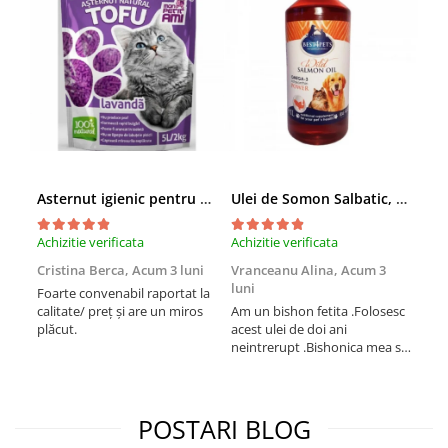
Asternut igienic pentru pisici Tofu Lavanda, Mon Petit 5 l
Ulei de Somon Salbatic, câini și pisici, piele si blană, BEST4PETS, 1l
Achizitie verificata
Achizitie verificata
Achi
Cristina Berca,
Acum 3 luni
Vranceanu Alina,
Acum 3
Iri
luni
Foarte convenabil raportat la
Pro
calitate/ preț și are un miros
Am un bishon fetita .Folosesc
med
plăcut.
acest ulei de doi ani
mer
neintrerupt .Bishonica mea se
Martin care e
simte foarte bine si ii place
Sup
foarte mult .Ii pun zilnic pe
card
bobite il adora .Deja sunt la a
treia comanda recomand cu
POSTARI BLOG
mult drag !