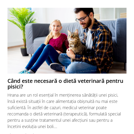
Când este necesară o dietă veterinară pentru
pisici?
Hrana are un rol esențial în menținerea sănătății unei pisici,
însă există situații în care alimentația obișnuită nu mai este
suficientă. În astfel de cazuri, medicul veterinar poate
recomanda o dietă veterinară (terapeutică), formulată special
pentru a susține tratamentul unei afecțiuni sau pentru a
încetini evoluția unei boli....