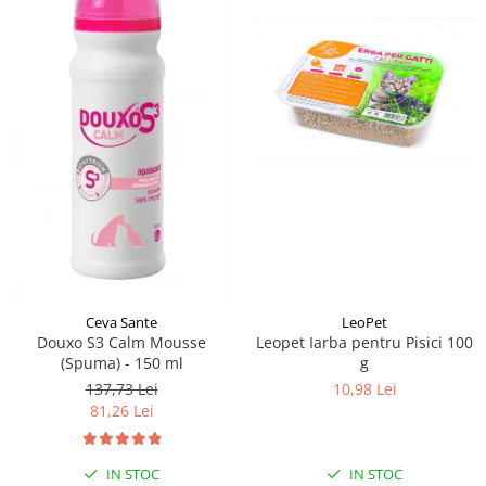
Ceva Sante
LeoPet
Douxo S3 Calm Mousse
Leopet Iarba pentru Pisici 100
(Spuma) - 150 ml
g
137,73 Lei
10,98 Lei
81,26 Lei
IN STOC
IN STOC