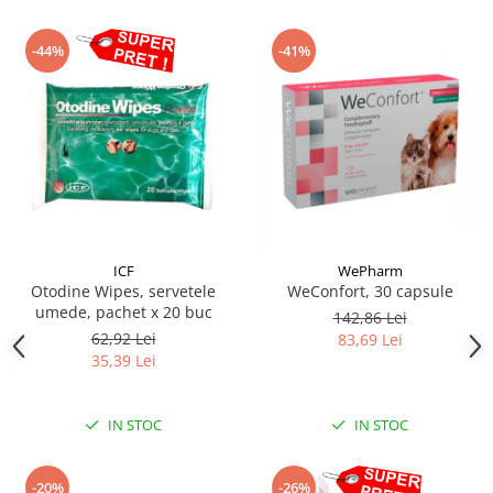
-44%
-41%
ICF
WePharm
Otodine Wipes, servetele
WeConfort, 30 capsule
umede, pachet x 20 buc
142,86 Lei
62,92 Lei
83,69 Lei
35,39 Lei
IN STOC
IN STOC
-20%
-26%