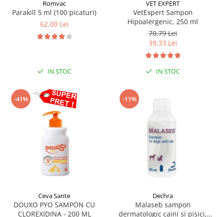
Sampoane si Balsamuri
Romvac
VET EXPERT
Custi transport - Pisici
Parakill 5 ml (100 picaturi)
VetExpert Sampon
Servetele Umede
Hipoalergenic, 250 ml
Jucarii Pisici
62,00 Lei
Covorase absorbante
70,79 Lei
Lese, Hamuri si Zgarzi
Curatare Ochi
39,33 Lei
Paturi, perne si cosuri pentru pisici
Igiena Catel
Recompense Delicioase
Igiena Interior
IN STOC
IN STOC
Perii si descalcitoare caini
Solutii Atractante si repelente
-41%
-11%
Ceva Sante
Dechra
DOUXO PYO SAMPON CU
Malaseb sampon
CLOREXIDINA - 200 ML
dermatologic caini si pisici,