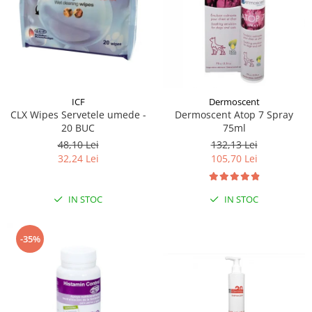
Dermoscent
ICF
Dermoscent Atop 7 Spray
CLX Wipes Servetele umede -
75ml
20 BUC
132,13 Lei
48,10 Lei
105,70 Lei
32,24 Lei
IN STOC
IN STOC
-35%