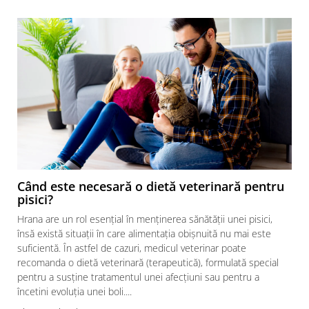
Când este necesară o dietă veterinară pentru
pisici?
Hrana are un rol esențial în menținerea sănătății unei pisici,
însă există situații în care alimentația obișnuită nu mai este
suficientă. În astfel de cazuri, medicul veterinar poate
recomanda o dietă veterinară (terapeutică), formulată special
pentru a susține tratamentul unei afecțiuni sau pentru a
încetini evoluția unei boli....