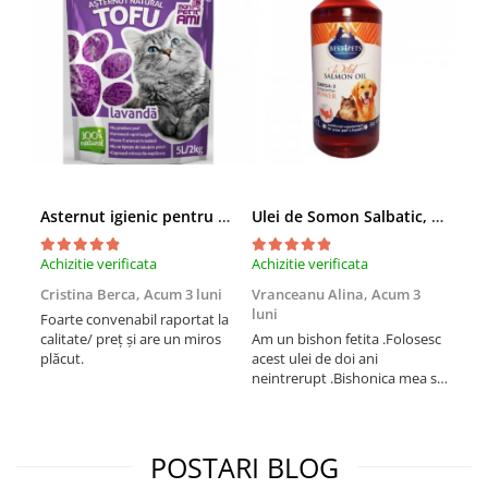
Asternut igienic pentru pisici Tofu Lavanda, Mon Petit 5 l
Ulei de Somon Salbatic, câini și pisici, piele si blană, BEST4PETS, 1l
Achizitie verificata
Achizitie verificata
Achi
Cristina Berca,
Acum 3 luni
Vranceanu Alina,
Acum 3
Iri
luni
Foarte convenabil raportat la
Pro
calitate/ preț și are un miros
Am un bishon fetita .Folosesc
med
plăcut.
acest ulei de doi ani
mer
neintrerupt .Bishonica mea se
Martin care e
simte foarte bine si ii place
Sup
foarte mult .Ii pun zilnic pe
card
bobite il adora .Deja sunt la a
treia comanda recomand cu
POSTARI BLOG
mult drag !