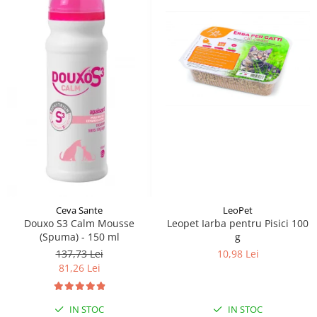
Ceva Sante
LeoPet
Douxo S3 Calm Mousse
Leopet Iarba pentru Pisici 100
(Spuma) - 150 ml
g
137,73 Lei
10,98 Lei
81,26 Lei
IN STOC
IN STOC