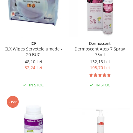
Dermoscent
ICF
Dermoscent Atop 7 Spray
CLX Wipes Servetele umede -
75ml
20 BUC
132,13 Lei
48,10 Lei
105,70 Lei
32,24 Lei
IN STOC
IN STOC
-35%