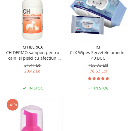
CH IBERICA
ICF
CH DERMO sampon pentru
CLX Wipes Servetele umede -
caini si pisici cu afectiuni
40 BUC
dermatologice 250 ml
31,41 Lei
155,73 Lei
20,42 Lei
78,53 Lei
IN STOC
IN STOC
-41%