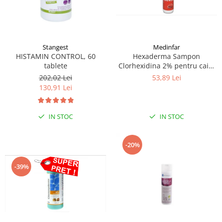
Stangest
Medinfar
HISTAMIN CONTROL, 60
Hexaderma Sampon
tablete
Clorhexidina 2% pentru caini
si pisici, 200 ml
202,02 Lei
53,89 Lei
130,91 Lei
IN STOC
IN STOC
-20%
-39%