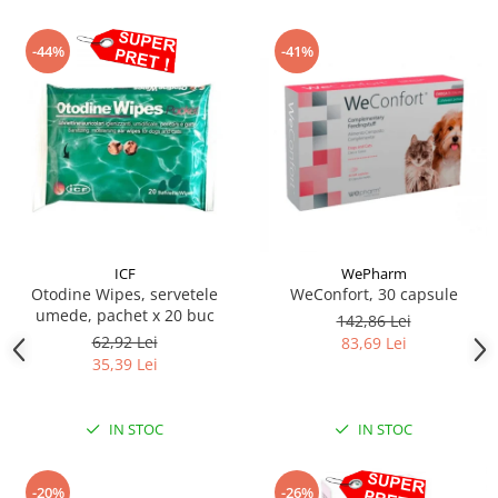
-44%
-41%
ICF
WePharm
Otodine Wipes, servetele
WeConfort, 30 capsule
umede, pachet x 20 buc
142,86 Lei
62,92 Lei
83,69 Lei
35,39 Lei
IN STOC
IN STOC
-20%
-26%