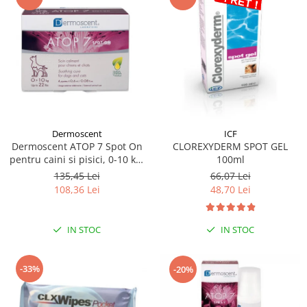
Dermoscent
ICF
Dermoscent ATOP 7 Spot On
CLOREXYDERM SPOT GEL
pentru caini si pisici, 0-10 kg,
100ml
4 pipete
135,45 Lei
66,07 Lei
108,36 Lei
48,70 Lei
IN STOC
IN STOC
-33%
-20%