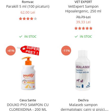
Sampoane si Balsamuri
Romvac
VET EXPERT
Custi transport - Pisici
Parakill 5 ml (100 picaturi)
VetExpert Sampon
Servetele Umede
Hipoalergenic, 250 ml
Jucarii Pisici
62,00 Lei
Covorase absorbante
70,79 Lei
Lese, Hamuri si Zgarzi
Curatare Ochi
39,33 Lei
Paturi, perne si cosuri pentru pisici
Igiena Catel
Recompense Delicioase
Igiena Interior
IN STOC
IN STOC
Perii si descalcitoare caini
Solutii Atractante si repelente
-41%
-11%
Ceva Sante
Dechra
DOUXO PYO SAMPON CU
Malaseb sampon
CLOREXIDINA - 200 ML
dermatologic caini si pisici,