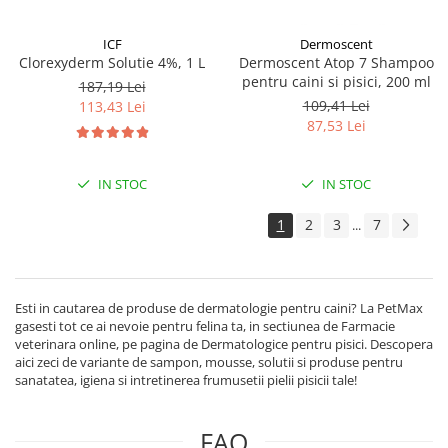
ICF
Dermoscent
Clorexyderm Solutie 4%, 1 L
Dermoscent Atop 7 Shampoo
pentru caini si pisici, 200 ml
187,19 Lei
109,41 Lei
113,43 Lei
87,53 Lei
IN STOC
IN STOC
1
2
3
7
...
Esti in cautarea de produse de dermatologie pentru caini? La PetMax
gasesti tot ce ai nevoie pentru felina ta, in sectiunea de Farmacie
veterinara online, pe pagina de Dermatologice pentru pisici. Descopera
aici zeci de variante de sampon, mousse, solutii si produse pentru
sanatatea, igiena si intretinerea frumusetii pielii pisicii tale!
FAQ