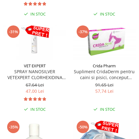
IN STOC
IN STOC
-31%
-37%
VET EXPERT
Crida Pharm
SPRAY NANOSILVER
Supliment CridaDerm pentru
VETEXPERT CLORHEXIDINA
caini si pisici, conceput
4%- 100ML
pentru a sprijini refacerea
67,64 Lei
91,65 Lei
pielii și blănii - 30 comprimate
47,00 Lei
57,74 Lei
IN STOC
IN STOC
-35%
-50%