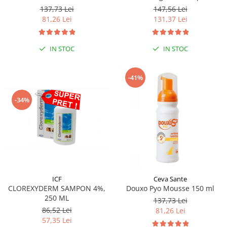
250 ml
137,73 Lei
147,56 Lei
81,26 Lei
131,37 Lei
IN STOC
IN STOC
-41%
-34%
ICF
Ceva Sante
CLOREXYDERM SAMPON 4%,
Douxo Pyo Mousse 150 ml
250 ML
137,73 Lei
86,52 Lei
81,26 Lei
57,35 Lei