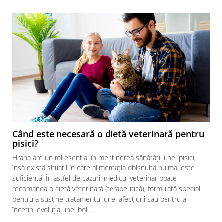
Când este necesară o dietă veterinară pentru
pisici?
Hrana are un rol esențial în menținerea sănătății unei pisici,
însă există situații în care alimentația obișnuită nu mai este
suficientă. În astfel de cazuri, medicul veterinar poate
recomanda o dietă veterinară (terapeutică), formulată special
pentru a susține tratamentul unei afecțiuni sau pentru a
încetini evoluția unei boli....