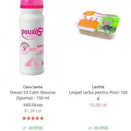
Ceva Sante
LeoPet
Douxo S3 Calm Mousse
Leopet Iarba pentru Pisici 100
(Spuma) - 150 ml
g
137,73 Lei
10,98 Lei
81,26 Lei
IN STOC
IN STOC