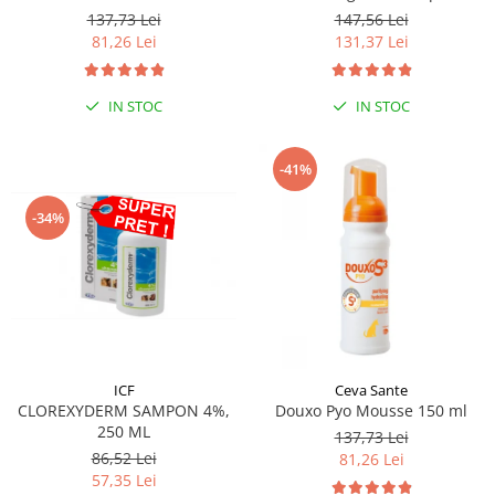
250 ml
137,73 Lei
147,56 Lei
81,26 Lei
131,37 Lei
IN STOC
IN STOC
-41%
-34%
ICF
Ceva Sante
CLOREXYDERM SAMPON 4%,
Douxo Pyo Mousse 150 ml
250 ML
137,73 Lei
86,52 Lei
81,26 Lei
57,35 Lei