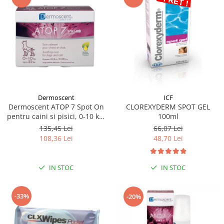
Dermoscent
ICF
Dermoscent ATOP 7 Spot On
CLOREXYDERM SPOT GEL
pentru caini si pisici, 0-10 kg,
100ml
4 pipete
135,45 Lei
66,07 Lei
108,36 Lei
48,70 Lei
IN STOC
IN STOC
-33%
-20%