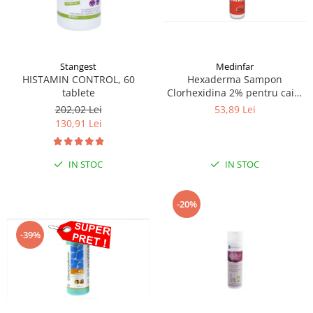
Stangest
Medinfar
HISTAMIN CONTROL, 60
Hexaderma Sampon
tablete
Clorhexidina 2% pentru caini
si pisici, 200 ml
202,02 Lei
53,89 Lei
130,91 Lei
IN STOC
IN STOC
-20%
-39%