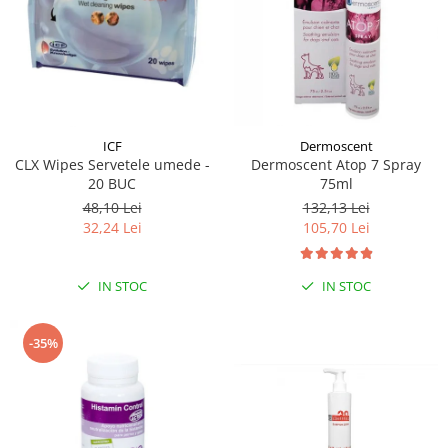
Dermoscent
ICF
Dermoscent Atop 7 Spray
CLX Wipes Servetele umede -
75ml
20 BUC
132,13 Lei
48,10 Lei
105,70 Lei
32,24 Lei
IN STOC
IN STOC
-35%