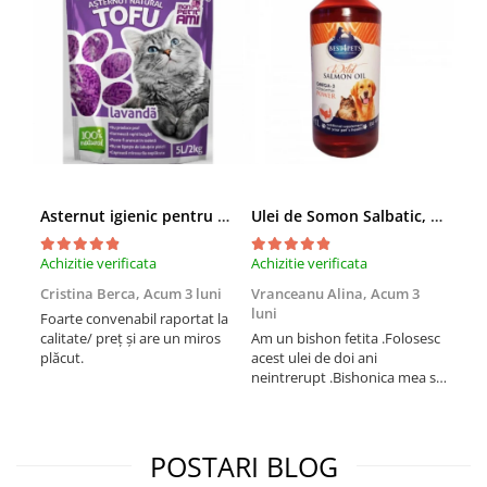
Asternut igienic pentru pisici Tofu Lavanda, Mon Petit 5 l
Ulei de Somon Salbatic, câini și pisici, piele si blană, BEST4PETS, 1l
Achizitie verificata
Achizitie verificata
Achi
Cristina Berca,
Acum 3 luni
Vranceanu Alina,
Acum 3
Iri
luni
Foarte convenabil raportat la
Pro
calitate/ preț și are un miros
Am un bishon fetita .Folosesc
med
plăcut.
acest ulei de doi ani
mer
neintrerupt .Bishonica mea se
Martin care e
simte foarte bine si ii place
Sup
foarte mult .Ii pun zilnic pe
card
bobite il adora .Deja sunt la a
treia comanda recomand cu
POSTARI BLOG
mult drag !