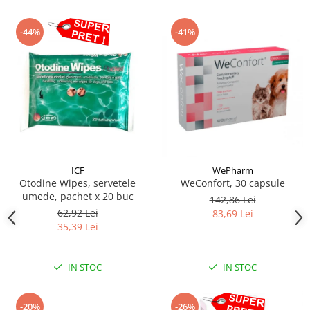
-44%
-41%
ICF
WePharm
Otodine Wipes, servetele
WeConfort, 30 capsule
umede, pachet x 20 buc
142,86 Lei
62,92 Lei
83,69 Lei
35,39 Lei
IN STOC
IN STOC
-20%
-26%