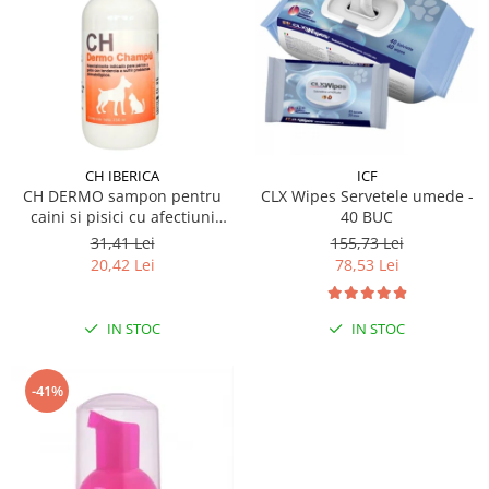
CH IBERICA
ICF
CH DERMO sampon pentru
CLX Wipes Servetele umede -
caini si pisici cu afectiuni
40 BUC
dermatologice 250 ml
31,41 Lei
155,73 Lei
20,42 Lei
78,53 Lei
IN STOC
IN STOC
-41%