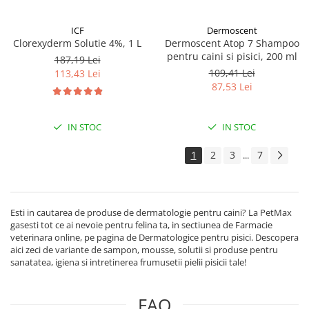
ICF
Dermoscent
Clorexyderm Solutie 4%, 1 L
Dermoscent Atop 7 Shampoo
pentru caini si pisici, 200 ml
187,19 Lei
109,41 Lei
113,43 Lei
87,53 Lei
IN STOC
IN STOC
1
2
3
7
...
Esti in cautarea de produse de dermatologie pentru caini? La PetMax
gasesti tot ce ai nevoie pentru felina ta, in sectiunea de Farmacie
veterinara online, pe pagina de Dermatologice pentru pisici. Descopera
aici zeci de variante de sampon, mousse, solutii si produse pentru
sanatatea, igiena si intretinerea frumusetii pielii pisicii tale!
FAQ