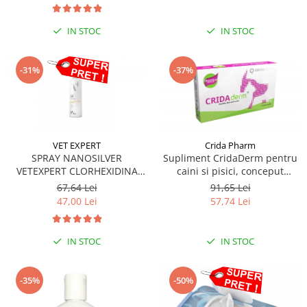
IN STOC
IN STOC
-31%
-37%
VET EXPERT
Crida Pharm
SPRAY NANOSILVER
Supliment CridaDerm pentru
VETEXPERT CLORHEXIDINA
caini si pisici, conceput
4%- 100ML
pentru a sprijini refacerea
67,64 Lei
91,65 Lei
pielii și blănii - 30 comprimate
47,00 Lei
57,74 Lei
IN STOC
IN STOC
-35%
-50%