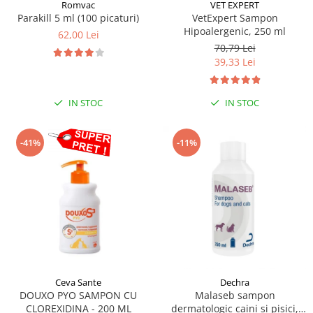
Sampoane si Balsamuri
Romvac
VET EXPERT
Custi transport - Pisici
Parakill 5 ml (100 picaturi)
VetExpert Sampon
Servetele Umede
Hipoalergenic, 250 ml
Jucarii Pisici
62,00 Lei
Covorase absorbante
70,79 Lei
Lese, Hamuri si Zgarzi
Curatare Ochi
39,33 Lei
Paturi, perne si cosuri pentru pisici
Igiena Catel
Recompense Delicioase
Igiena Interior
IN STOC
IN STOC
Perii si descalcitoare caini
Solutii Atractante si repelente
-41%
-11%
Ceva Sante
Dechra
DOUXO PYO SAMPON CU
Malaseb sampon
CLOREXIDINA - 200 ML
dermatologic caini si pisici,