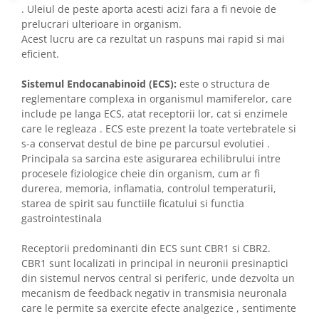
. Uleiul de peste aporta acesti acizi fara a fi nevoie de
prelucrari ulterioare in organism.
Acest lucru are ca rezultat un raspuns mai rapid si mai
eficient.
Sistemul Endocanabinoid (ECS):
este o structura de
reglementare complexa in organismul mamiferelor, care
include pe langa ECS, atat receptorii lor, cat si enzimele
care le regleaza . ECS este prezent la toate vertebratele si
s-a conservat destul de bine pe parcursul evolutiei .
Principala sa sarcina este asigurarea echilibrului intre
procesele fiziologice cheie din organism, cum ar fi
durerea, memoria, inflamatia, controlul temperaturii,
starea de spirit sau functiile ficatului si functia
gastrointestinala
Receptorii predominanti din ECS sunt CBR1 si CBR2.
CBR1 sunt localizati in principal in neuronii presinaptici
din sistemul nervos central si periferic, unde dezvolta un
mecanism de feedback negativ in transmisia neuronala
care le permite sa exercite efecte analgezice , sentimente