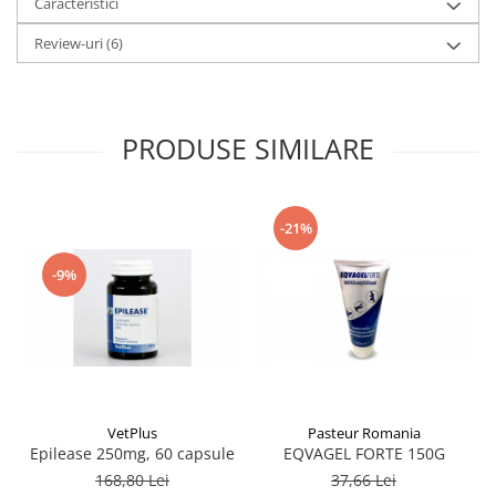
Caracteristici
Review-uri
(6)
PRODUSE SIMILARE
-21%
-9%
VetPlus
Pasteur Romania
Epilease 250mg, 60 capsule
EQVAGEL FORTE 150G
168,80 Lei
37,66 Lei