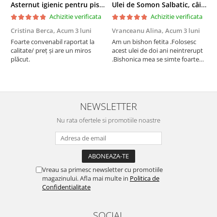
Asternut igienic pentru pisici Tofu Lavanda, Mon Petit 5 l
Ulei de Somon Salbatic, câini și pisici, piele si blană, BEST4PETS, 1l
Achizitie verificata
Achizitie verificata
Cristina Berca,
Acum 3 luni
Vranceanu Alina,
Acum 3 luni
I
Foarte convenabil raportat la
Am un bishon fetita .Folosesc
P
calitate/ preț și are un miros
acest ulei de doi ani neintrerupt
v
plăcut.
.Bishonica mea se simte foarte
An
bine si ii place foarte mult .Ii pun
c
zilnic pe bobite il adora .Deja
c
sunt la a treia comanda
recomand cu mult drag !
NEWSLETTER
Nu rata ofertele si promotiile noastre
Vreau sa primesc newsletter cu promotiile
magazinului. Afla mai multe in
Politica de
Confidentialitate
SOCIAL