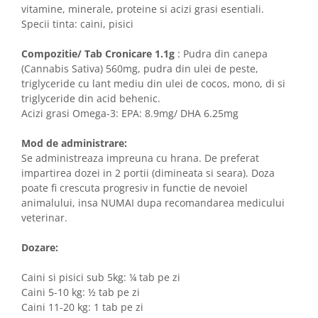
vitamine, minerale, proteine si acizi grasi esentiali.
Specii tinta: caini, pisici
Compozitie/ Tab Cronicare 1.1g
: Pudra din canepa
(Cannabis Sativa) 560mg, pudra din ulei de peste,
triglyceride cu lant mediu din ulei de cocos, mono, di si
triglyceride din acid behenic.
Acizi grasi Omega-3: EPA: 8.9mg/ DHA 6.25mg
Mod de administrare:
Se administreaza impreuna cu hrana. De preferat
impartirea dozei in 2 portii (dimineata si seara). Doza
poate fi crescuta progresiv in functie de nevoiel
animalului, insa NUMAI dupa recomandarea medicului
veterinar.
Dozare:
Caini si pisici sub 5kg: ¼ tab pe zi
Caini 5-10 kg: ½ tab pe zi
Caini 11-20 kg: 1 tab pe zi