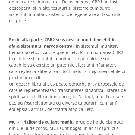
de relaxare si bunastare . De asemenea, CBR1 au fost
descoperiti si in alte tesuturi si sisteme cum sunt:
sistemul imunitar , sistemul de regenerare al tesuturilor,
os, piele.
Pe de alta parte, CBR2 se gasesc in mod deosebit in
afara sistemului nervos central:
in sistemul imunitar,
hematopoietic, ficat, os ,piele , etc. Prin modularea CBR2
in celulele sistemului imunitar, canabinoidele sunt
capabile sa exercite un puternic efect antiinflamator,
care regleaza eliberarea citochinelor si migrarea celulelor
pro inflamatorii.
Un dezechilibru al ECS poate perturba grav procesele pe
care le reglementeaza : transmiterea sinaptica , starea de
spirit sau echilibrul immunologic. De fapt, modificari ale
ECS au fost relationate cu diverse tulburari , cum ar fi
epilepsia , artrita , dermatita atopica , etc.
MCT- Trigliceride cu lant mediu:
grup de lipide obtinute
din uleiul de cocos. MCT sunt bogati in acizi caprilici si
laurici. Structura lor moleculara permite ca ei sa fie