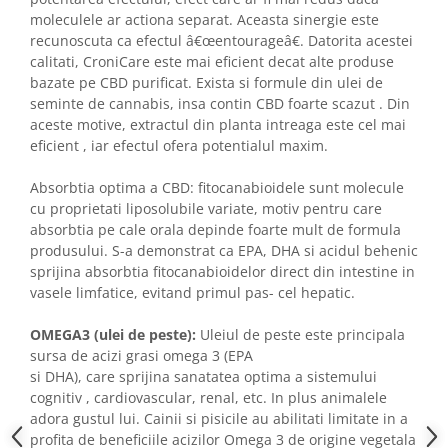
moleculele ar actiona separat. Aceasta sinergie este
recunoscuta ca efectul â€œentourageâ€. Datorita acestei
calitati, CroniCare este mai eficient decat alte produse
bazate pe CBD purificat. Exista si formule din ulei de
seminte de cannabis, insa contin CBD foarte scazut . Din
aceste motive, extractul din planta intreaga este cel mai
eficient , iar efectul ofera potentialul maxim.
Absorbtia optima a CBD: fitocanabioidele sunt molecule
cu proprietati liposolubile variate, motiv pentru care
absorbtia pe cale orala depinde foarte mult de formula
produsului. S-a demonstrat ca EPA, DHA si acidul behenic
sprijina absorbtia fitocanabioidelor direct din intestine in
vasele limfatice, evitand primul pas- cel hepatic.
OMEGA3 (ulei de peste):
Uleiul de peste este principala
sursa de acizi grasi omega 3 (EPA
si DHA), care sprijina sanatatea optima a sistemului
cognitiv , cardiovascular, renal, etc. In plus animalele
adora gustul lui. Cainii si pisicile au abilitati limitate in a
profita de beneficiile acizilor Omega 3 de origine vegetala