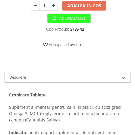
Sampoane si Balsamuri
ADAUGA IN COS
Custi transport - Pisici
Servetele Umede
Jucarii Pisici
Covorase absorbante
ABONAMENT
Lese, Hamuri si Zgarzi
Curatare Ochi
Cod Produs:
STA-42
Paturi, perne si cosuri pentru pisici
Igiena Catel
Recompense Delicioase
Igiena Interior
Adauga la Favorite
Perii si descalcitoare caini
Solutii Atractante si repelente
Descriere
Cronicare Tablete
Supliment alimentar pentru caini si pisici, cu acizi grasi
Omega-3, MCT (triglyceride cu lant mediu) si pudra din
canepa (Cannabis Sativa).
Indicatii
: pentru aport suplimentar de nutrient cheie: