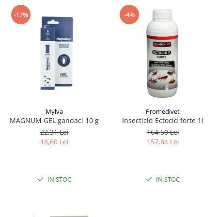
-17%
-4%
Mylva
Promedivet
MAGNUM GEL gandaci 10 g
Insecticid Ectocid forte 1l
22,31 Lei
164,50 Lei
18,60 Lei
157,84 Lei
IN STOC
IN STOC