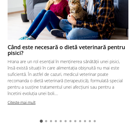
Când este necesară o dietă veterinară pentru
pisici?
Hrana are un rol esențial în menținerea sănătății unei pisici,
însă există situații în care alimentația obișnuită nu mai este
suficientă. În astfel de cazuri, medicul veterinar poate
recomanda o dietă veterinară (terapeutică), formulată special
pentru a susține tratamentul unei afecțiuni sau pentru a
încetini evoluția unei boli....
Citeste mai mult