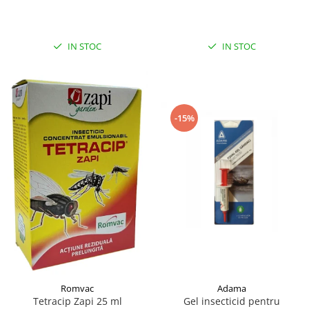
capuselor 100ML
IN STOC
IN STOC
-15%
Adama
Romvac
Gel insecticid pentru
Tetracip Zapi 25 ml