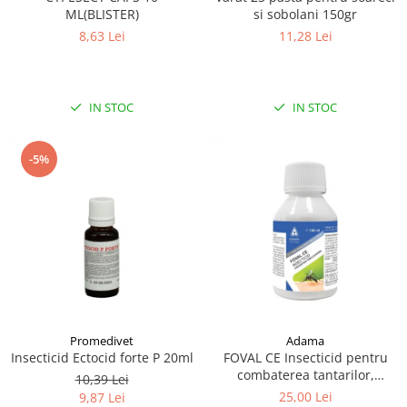
ML(BLISTER)
si sobolani 150gr
8,63 Lei
11,28 Lei
IN STOC
IN STOC
-5%
Promedivet
Adama
Insecticid Ectocid forte P 20ml
FOVAL CE Insecticid pentru
combaterea tantarilor,
10,39 Lei
mustelor, puricilor si
25,00 Lei
9,87 Lei