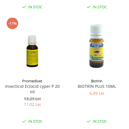
IN STOC
IN STOC
-17%
Promedivet
Biotrin
Insecticid Ectocid cyper P 20
BIOTRIN PLUS 10ML
ml
6,09 Lei
13,23 Lei
11,02 Lei
IN STOC
IN STOC