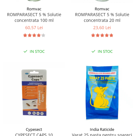
Romvac
Romvac
ROMPARASECT 5 % Solutie
ROMPARASECT 5 % Solutie
concentrata 100 ml
concentrata 20 ml
60,57 Lei
23,60 Lei
IN STOC
IN STOC
Cypesect
India Raticide
CYPESECT CAPS 10
Varat 25 pasta pentru soareci