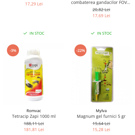
combaterea gandacilor FOVAL
17,29 Lei
5G
20,82 Lei
17,69 Lei
IN STOC
IN STOC
-3%
-22%
Romvac
Mylva
Tetracip Zapi 1000 ml
Magnum gel furnici 5 gr
188,11 Lei
19,64 Lei
181,81 Lei
15,28 Lei