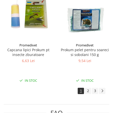
Promedivet
Promedivet
Capcana lipici Prokum pt
Prokum pelet pentru soareci
insecte zburatoare
si sobolani 150 g
6,63 Lei
9,54 Lei
IN STOC
IN STOC
1
2
3
FAQ