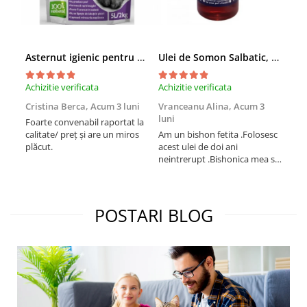
Asternut igienic pentru pisici Tofu Lavanda, Mon Petit 5 l
Ulei de Somon Salbatic, câini și pisici, piele si blană, BEST4PETS, 1l
Achizitie verificata
Achizitie verificata
Achi
Cristina Berca,
Acum 3 luni
Vranceanu Alina,
Acum 3
Iri
luni
Foarte convenabil raportat la
Pro
calitate/ preț și are un miros
Am un bishon fetita .Folosesc
med
plăcut.
acest ulei de doi ani
mer
neintrerupt .Bishonica mea se
Martin care e
simte foarte bine si ii place
Sup
foarte mult .Ii pun zilnic pe
card
bobite il adora .Deja sunt la a
treia comanda recomand cu
POSTARI BLOG
mult drag !