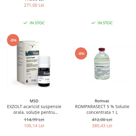
271,00 Lei
IN STOC
IN STOC
-8%
-8%
MSD
Romvac
EXZOLT acaricid suspensie
ROMPARASECT 5 % Solutie
orala, soluție pentru
concentrata 1 L
administrare în apa de băut
114,99 Lei
412,00 Lei
la pui 4ML
106,14 Lei
380,43 Lei