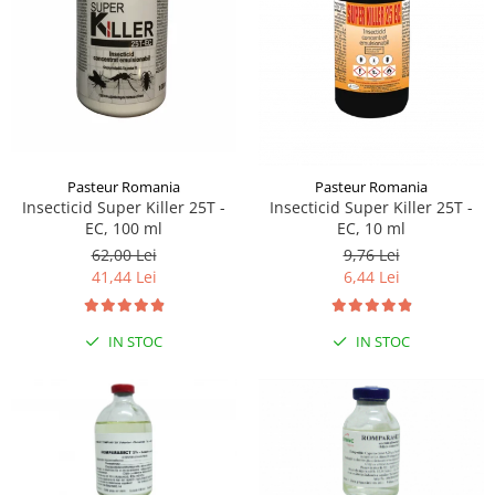
Sampoane si Balsamuri
Custi transport - Pisici
Servetele Umede
Jucarii Pisici
Covorase absorbante
Lese, Hamuri si Zgarzi
Curatare Ochi
Paturi, perne si cosuri pentru pisici
Igiena Catel
Recompense Delicioase
Igiena Interior
Perii si descalcitoare caini
Pasteur Romania
Pasteur Romania
Solutii Atractante si repelente
Insecticid Super Killer 25T -
Insecticid Super Killer 25T -
EC, 100 ml
EC, 10 ml
62,00 Lei
9,76 Lei
41,44 Lei
6,44 Lei
IN STOC
IN STOC