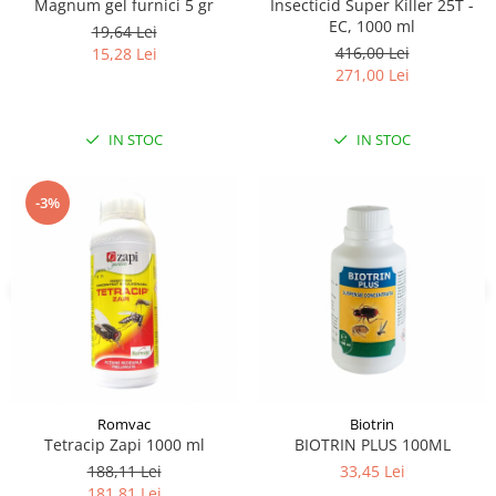
Magnum gel furnici 5 gr
Insecticid Super Killer 25T -
EC, 1000 ml
19,64 Lei
416,00 Lei
15,28 Lei
271,00 Lei
IN STOC
IN STOC
-3%
Romvac
Biotrin
Tetracip Zapi 1000 ml
BIOTRIN PLUS 100ML
188,11 Lei
33,45 Lei
181,81 Lei