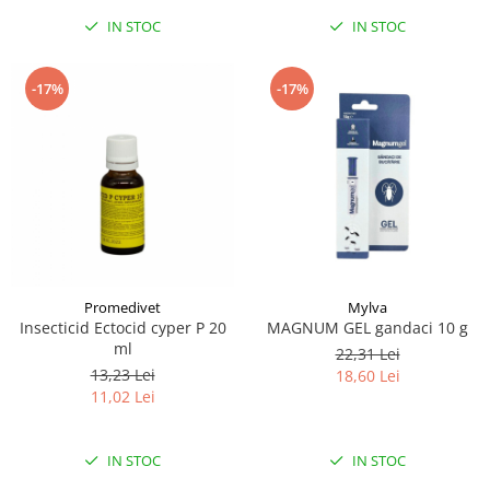
IN STOC
IN STOC
-17%
-17%
Promedivet
Mylva
Insecticid Ectocid cyper P 20
MAGNUM GEL gandaci 10 g
ml
22,31 Lei
13,23 Lei
18,60 Lei
11,02 Lei
IN STOC
IN STOC