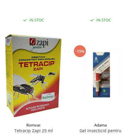
capuselor 100ML
IN STOC
IN STOC
-15%
Adama
Romvac
Gel insecticid pentru
Tetracip Zapi 25 ml