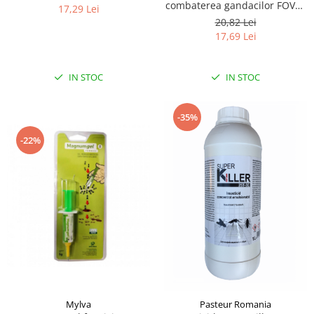
combaterea gandacilor FOVAL
17,29 Lei
5G
20,82 Lei
17,69 Lei
IN STOC
IN STOC
-35%
-22%
Mylva
Pasteur Romania