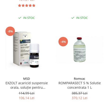
IN STOC
IN STOC
-8%
-4%
MSD
Romvac
EXZOLT acaricid suspensie
ROMPARASECT 5 % Solutie
orala, soluție pentru
concentrata 1 L
administrare în apa de băut
114,99 Lei
385,37 Lei
la pui 4ML
106,14 Lei
370,12 Lei