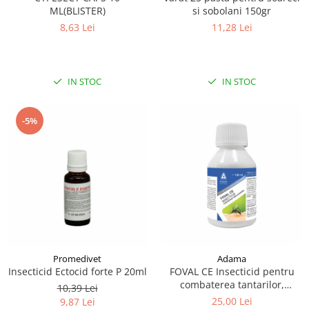
ML(BLISTER)
si sobolani 150gr
8,63 Lei
11,28 Lei
IN STOC
IN STOC
-5%
Promedivet
Adama
Insecticid Ectocid forte P 20ml
FOVAL CE Insecticid pentru
combaterea tantarilor,
10,39 Lei
mustelor, puricilor si
25,00 Lei
9,87 Lei