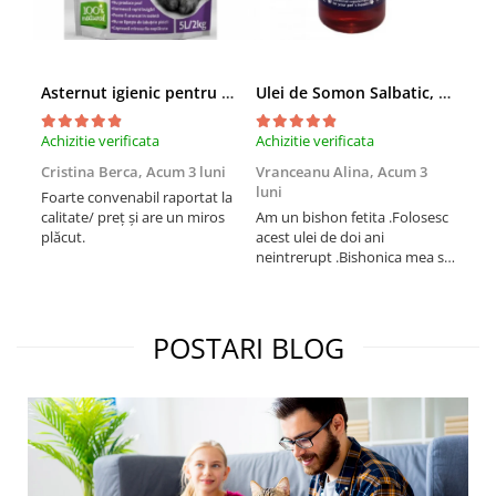
Asternut igienic pentru pisici Tofu Lavanda, Mon Petit 5 l
Ulei de Somon Salbatic, câini și pisici, piele si blană, BEST4PETS, 1l
Achizitie verificata
Achizitie verificata
Achi
Cristina Berca,
Acum 3 luni
Vranceanu Alina,
Acum 3
Iri
luni
Foarte convenabil raportat la
Pro
calitate/ preț și are un miros
Am un bishon fetita .Folosesc
med
plăcut.
acest ulei de doi ani
mer
neintrerupt .Bishonica mea se
Martin care e
simte foarte bine si ii place
Sup
foarte mult .Ii pun zilnic pe
card
bobite il adora .Deja sunt la a
treia comanda recomand cu
POSTARI BLOG
mult drag !