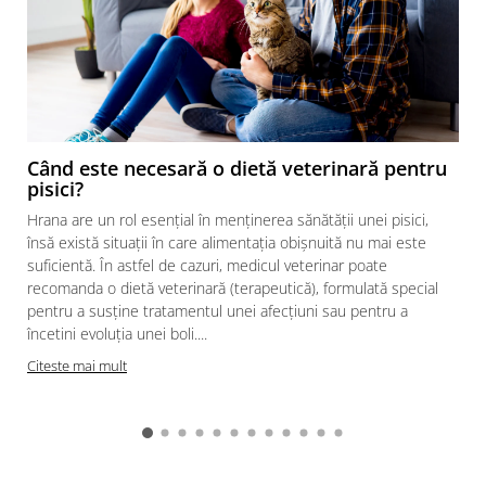
Când este necesară o dietă veterinară pentru
pisici?
Hrana are un rol esențial în menținerea sănătății unei pisici,
însă există situații în care alimentația obișnuită nu mai este
suficientă. În astfel de cazuri, medicul veterinar poate
recomanda o dietă veterinară (terapeutică), formulată special
pentru a susține tratamentul unei afecțiuni sau pentru a
încetini evoluția unei boli....
Citeste mai mult