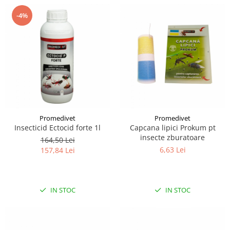
-4%
Promedivet
Promedivet
Insecticid Ectocid forte 1l
Capcana lipici Prokum pt
insecte zburatoare
164,50 Lei
6,63 Lei
157,84 Lei
IN STOC
IN STOC