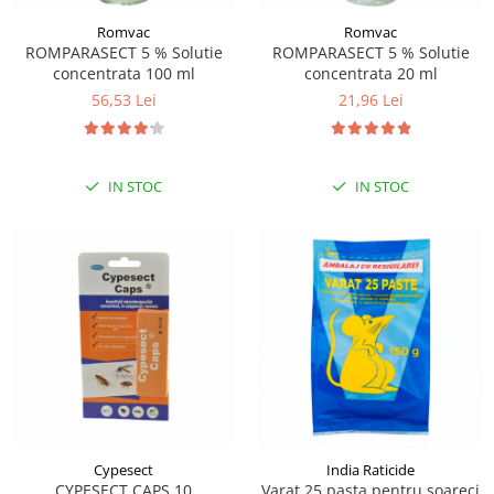
Romvac
Romvac
ROMPARASECT 5 % Solutie
ROMPARASECT 5 % Solutie
concentrata 100 ml
concentrata 20 ml
56,53 Lei
21,96 Lei
IN STOC
IN STOC
Cypesect
India Raticide
CYPESECT CAPS 10
Varat 25 pasta pentru soareci