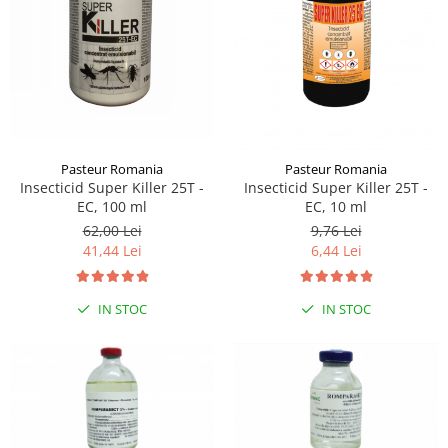
Sampoane si Balsamuri
Custi transport - Pisici
Servetele Umede
Jucarii Pisici
Covorase absorbante
Lese, Hamuri si Zgarzi
Curatare Ochi
Paturi, perne si cosuri pentru pisici
Igiena Catel
Recompense Delicioase
Igiena Interior
Perii si descalcitoare caini
Pasteur Romania
Pasteur Romania
Solutii Atractante si repelente
Insecticid Super Killer 25T -
Insecticid Super Killer 25T -
EC, 100 ml
EC, 10 ml
62,00 Lei
9,76 Lei
41,44 Lei
6,44 Lei
IN STOC
IN STOC