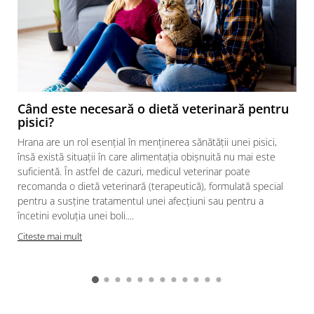
Când este necesară o dietă veterinară pentru
pisici?
Hrana are un rol esențial în menținerea sănătății unei pisici,
însă există situații în care alimentația obișnuită nu mai este
suficientă. În astfel de cazuri, medicul veterinar poate
recomanda o dietă veterinară (terapeutică), formulată special
pentru a susține tratamentul unei afecțiuni sau pentru a
încetini evoluția unei boli....
Citeste mai mult