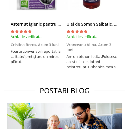
Asternut igienic pentru pisici Tofu Lavanda, Mon Petit 5 l
Ulei de Somon Salbatic, câini și pisici, piele si blană, BEST4PETS, 1l
Achizitie verificata
Achizitie verificata
Achi
Cristina Berca,
Acum 3 luni
Vranceanu Alina,
Acum 3
Iri
luni
Foarte convenabil raportat la
Pro
calitate/ preț și are un miros
Am un bishon fetita .Folosesc
med
plăcut.
acest ulei de doi ani
mer
neintrerupt .Bishonica mea se
Martin care e
simte foarte bine si ii place
Sup
foarte mult .Ii pun zilnic pe
card
bobite il adora .Deja sunt la a
treia comanda recomand cu
POSTARI BLOG
mult drag !