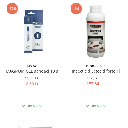
-17%
-4%
Mylva
Promedivet
MAGNUM GEL gandaci 10 g
Insecticid Ectocid forte 1l
22,31 Lei
164,50 Lei
18,60 Lei
157,84 Lei
IN STOC
IN STOC