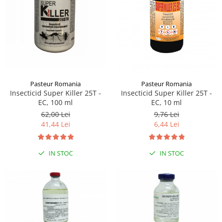
Sampoane si Balsamuri
Custi transport - Pisici
Servetele Umede
Jucarii Pisici
Covorase absorbante
Lese, Hamuri si Zgarzi
Curatare Ochi
Paturi, perne si cosuri pentru pisici
Igiena Catel
Recompense Delicioase
Igiena Interior
Perii si descalcitoare caini
Pasteur Romania
Pasteur Romania
Solutii Atractante si repelente
Insecticid Super Killer 25T -
Insecticid Super Killer 25T -
EC, 100 ml
EC, 10 ml
62,00 Lei
9,76 Lei
41,44 Lei
6,44 Lei
IN STOC
IN STOC