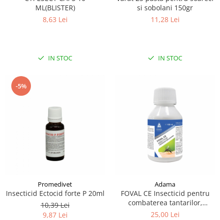
ML(BLISTER)
si sobolani 150gr
8,63 Lei
11,28 Lei
IN STOC
IN STOC
-5%
Promedivet
Adama
Insecticid Ectocid forte P 20ml
FOVAL CE Insecticid pentru
combaterea tantarilor,
10,39 Lei
mustelor, puricilor si
25,00 Lei
9,87 Lei