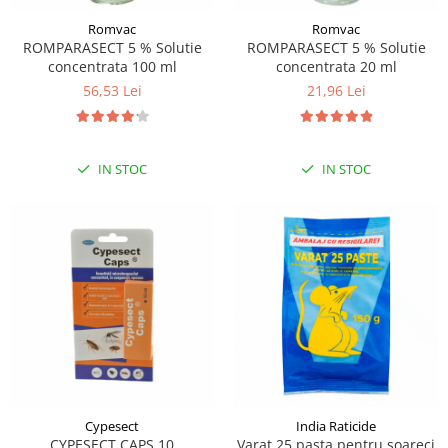
Romvac
Romvac
ROMPARASECT 5 % Solutie
ROMPARASECT 5 % Solutie
concentrata 100 ml
concentrata 20 ml
56,53 Lei
21,96 Lei
IN STOC
IN STOC
Cypesect
India Raticide
CYPESECT CAPS 10
Varat 25 pasta pentru soareci