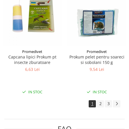
Promedivet
Promedivet
Capcana lipici Prokum pt
Prokum pelet pentru soareci
insecte zburatoare
si sobolani 150 g
6,63 Lei
9,54 Lei
IN STOC
IN STOC
1
2
3
FAQ