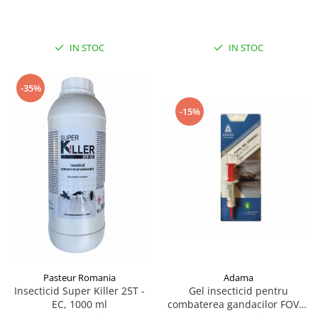
capuselor 100ML
IN STOC
IN STOC
-35%
-15%
Pasteur Romania
Adama
Insecticid Super Killer 25T -
Gel insecticid pentru
EC, 1000 ml
combaterea gandacilor FOVAL
5G