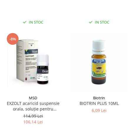
IN STOC
IN STOC
-8%
MSD
Biotrin
EXZOLT acaricid suspensie
BIOTRIN PLUS 10ML
orala, soluție pentru
6,09 Lei
administrare în apa de băut
114,99 Lei
la pui 4ML
106,14 Lei