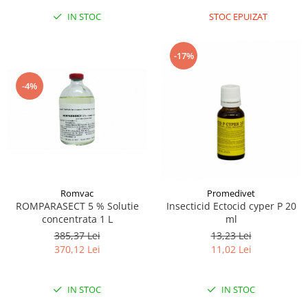
IN STOC
STOC EPUIZAT
-17%
-4%
Romvac
Promedivet
ROMPARASECT 5 % Solutie
Insecticid Ectocid cyper P 20
concentrata 1 L
ml
385,37 Lei
13,23 Lei
370,12 Lei
11,02 Lei
IN STOC
IN STOC