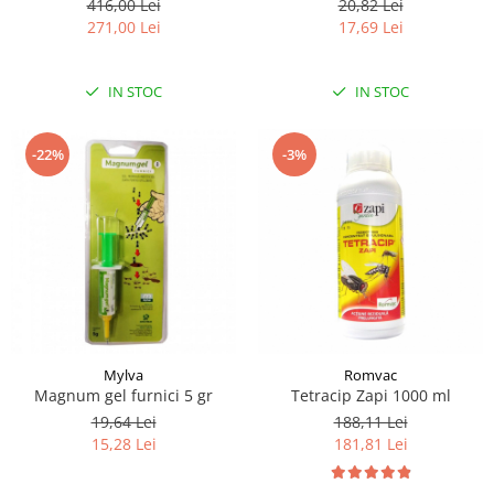
416,00 Lei
20,82 Lei
271,00 Lei
17,69 Lei
IN STOC
IN STOC
-22%
-3%
Mylva
Romvac
Magnum gel furnici 5 gr
Tetracip Zapi 1000 ml
19,64 Lei
188,11 Lei
15,28 Lei
181,81 Lei