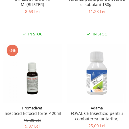
ML(BLISTER)
si sobolani 150gr
8,63 Lei
11,28 Lei
IN STOC
IN STOC
-5%
Promedivet
Adama
Insecticid Ectocid forte P 20ml
FOVAL CE Insecticid pentru
combaterea tantarilor,
10,39 Lei
mustelor, puricilor si
25,00 Lei
9,87 Lei