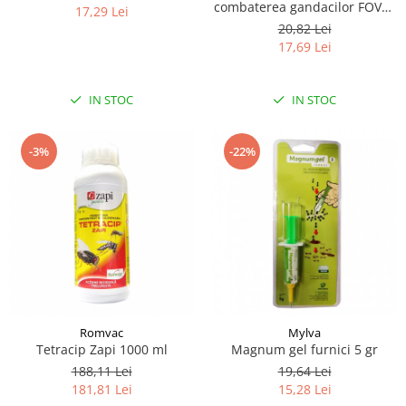
combaterea gandacilor FOVAL
17,29 Lei
5G
20,82 Lei
17,69 Lei
IN STOC
IN STOC
-3%
-22%
Romvac
Mylva
Tetracip Zapi 1000 ml
Magnum gel furnici 5 gr
188,11 Lei
19,64 Lei
181,81 Lei
15,28 Lei