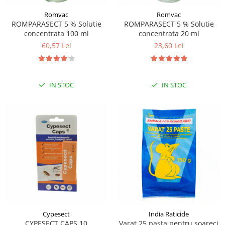
Romvac
Romvac
ROMPARASECT 5 % Solutie
ROMPARASECT 5 % Solutie
concentrata 100 ml
concentrata 20 ml
60,57 Lei
23,60 Lei
IN STOC
IN STOC
Cypesect
India Raticide
CYPESECT CAPS 10
Varat 25 pasta pentru soareci