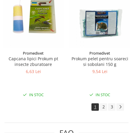
Promedivet
Promedivet
Capcana lipici Prokum pt
Prokum pelet pentru soareci
insecte zburatoare
si sobolani 150 g
6,63 Lei
9,54 Lei
IN STOC
IN STOC
1
2
3
FAQ