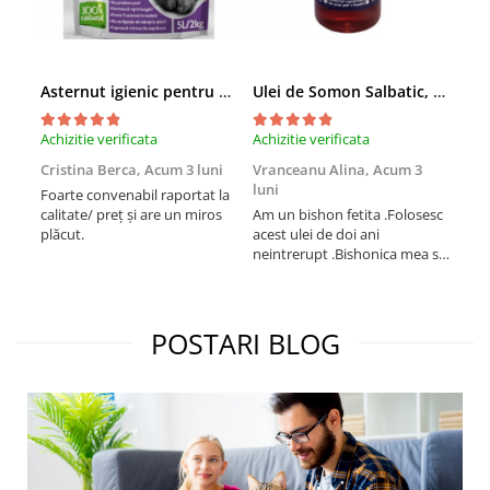
Asternut igienic pentru pisici Tofu Lavanda, Mon Petit 5 l
Ulei de Somon Salbatic, câini și pisici, piele si blană, BEST4PETS, 1l
Achizitie verificata
Achizitie verificata
Achi
Cristina Berca,
Acum 3 luni
Vranceanu Alina,
Acum 3
Iri
luni
Foarte convenabil raportat la
Pro
calitate/ preț și are un miros
Am un bishon fetita .Folosesc
med
plăcut.
acest ulei de doi ani
mer
neintrerupt .Bishonica mea se
Martin care e
simte foarte bine si ii place
Sup
foarte mult .Ii pun zilnic pe
card
bobite il adora .Deja sunt la a
treia comanda recomand cu
POSTARI BLOG
mult drag !