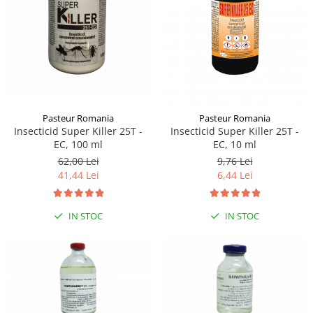
Sampoane si Balsamuri
Custi transport - Pisici
Servetele Umede
Jucarii Pisici
Covorase absorbante
Lese, Hamuri si Zgarzi
Curatare Ochi
Paturi, perne si cosuri pentru pisici
Igiena Catel
Recompense Delicioase
Igiena Interior
Perii si descalcitoare caini
Pasteur Romania
Pasteur Romania
Solutii Atractante si repelente
Insecticid Super Killer 25T -
Insecticid Super Killer 25T -
EC, 100 ml
EC, 10 ml
62,00 Lei
9,76 Lei
41,44 Lei
6,44 Lei
IN STOC
IN STOC