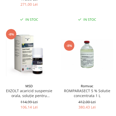
271,00 Lei
IN STOC
IN STOC
-8%
-8%
MSD
Romvac
EXZOLT acaricid suspensie
ROMPARASECT 5 % Solutie
orala, soluție pentru
concentrata 1 L
administrare în apa de băut
114,99 Lei
412,00 Lei
la pui 4ML
106,14 Lei
380,43 Lei