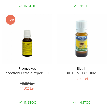
IN STOC
IN STOC
-17%
Promedivet
Biotrin
Insecticid Ectocid cyper P 20
BIOTRIN PLUS 10ML
ml
6,09 Lei
13,23 Lei
11,02 Lei
IN STOC
IN STOC