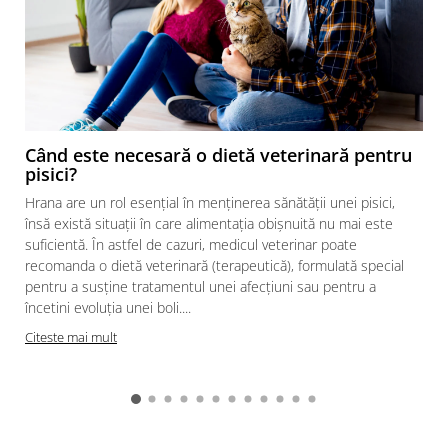
Când este necesară o dietă veterinară pentru
pisici?
Hrana are un rol esențial în menținerea sănătății unei pisici,
însă există situații în care alimentația obișnuită nu mai este
suficientă. În astfel de cazuri, medicul veterinar poate
recomanda o dietă veterinară (terapeutică), formulată special
pentru a susține tratamentul unei afecțiuni sau pentru a
încetini evoluția unei boli....
Citeste mai mult