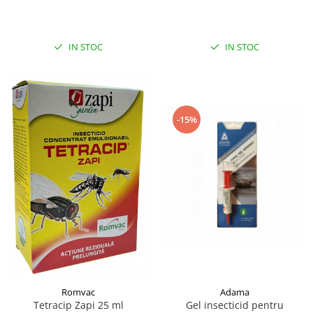
capuselor 100ML
IN STOC
IN STOC
-15%
Adama
Romvac
Gel insecticid pentru
Tetracip Zapi 25 ml