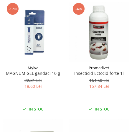
-17%
-4%
Mylva
Promedivet
MAGNUM GEL gandaci 10 g
Insecticid Ectocid forte 1l
22,31 Lei
164,50 Lei
18,60 Lei
157,84 Lei
IN STOC
IN STOC