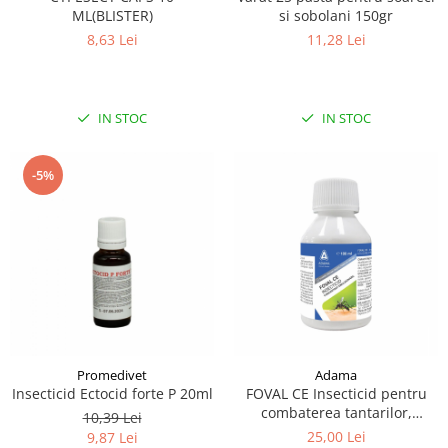
ML(BLISTER)
si sobolani 150gr
8,63 Lei
11,28 Lei
IN STOC
IN STOC
-5%
Promedivet
Adama
Insecticid Ectocid forte P 20ml
FOVAL CE Insecticid pentru
combaterea tantarilor,
10,39 Lei
mustelor, puricilor si
25,00 Lei
9,87 Lei