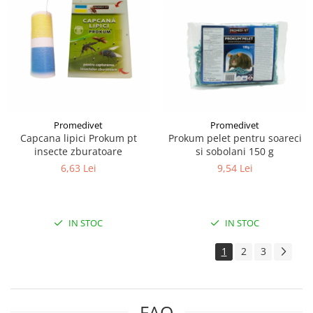
Promedivet
Promedivet
Capcana lipici Prokum pt
Prokum pelet pentru soareci
insecte zburatoare
si sobolani 150 g
6,63 Lei
9,54 Lei
IN STOC
IN STOC
1
2
3
FAQ