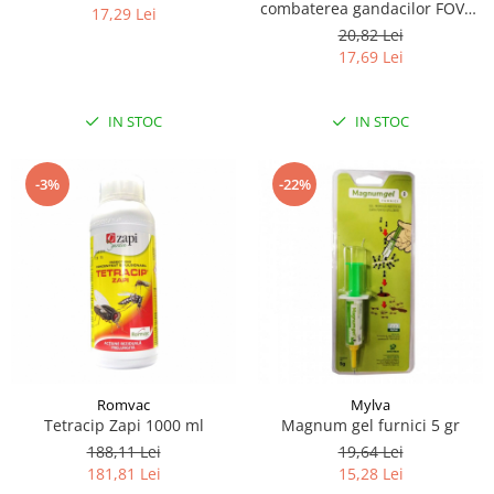
combaterea gandacilor FOVAL
17,29 Lei
5G
20,82 Lei
17,69 Lei
IN STOC
IN STOC
-3%
-22%
Romvac
Mylva
Tetracip Zapi 1000 ml
Magnum gel furnici 5 gr
188,11 Lei
19,64 Lei
181,81 Lei
15,28 Lei