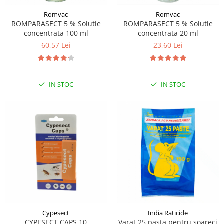
Romvac
Romvac
ROMPARASECT 5 % Solutie
ROMPARASECT 5 % Solutie
concentrata 100 ml
concentrata 20 ml
60,57 Lei
23,60 Lei
IN STOC
IN STOC
Cypesect
India Raticide
CYPESECT CAPS 10
Varat 25 pasta pentru soareci