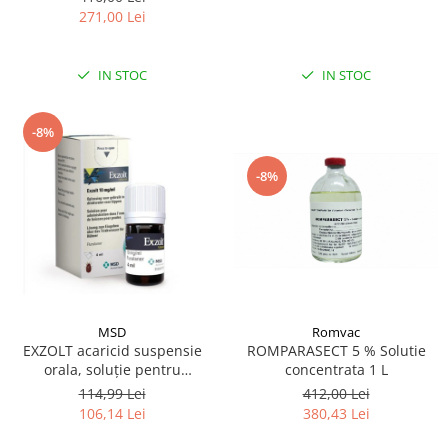
271,00 Lei
IN STOC
IN STOC
-8%
-8%
MSD
Romvac
EXZOLT acaricid suspensie
ROMPARASECT 5 % Solutie
orala, soluție pentru
concentrata 1 L
administrare în apa de băut
114,99 Lei
412,00 Lei
la pui 4ML
106,14 Lei
380,43 Lei