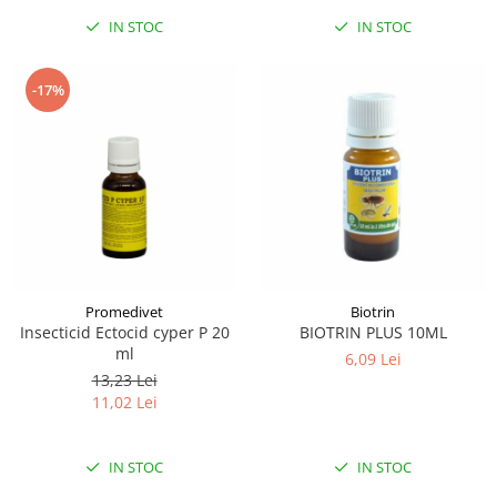
IN STOC
IN STOC
-17%
Promedivet
Biotrin
Insecticid Ectocid cyper P 20
BIOTRIN PLUS 10ML
ml
6,09 Lei
13,23 Lei
11,02 Lei
IN STOC
IN STOC