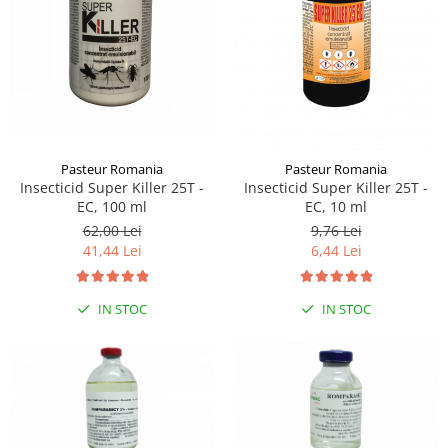
Sampoane si Balsamuri
Custi transport - Pisici
Servetele Umede
Jucarii Pisici
Covorase absorbante
Lese, Hamuri si Zgarzi
Curatare Ochi
Paturi, perne si cosuri pentru pisici
Igiena Catel
Recompense Delicioase
Igiena Interior
Perii si descalcitoare caini
Pasteur Romania
Pasteur Romania
Solutii Atractante si repelente
Insecticid Super Killer 25T -
Insecticid Super Killer 25T -
EC, 100 ml
EC, 10 ml
62,00 Lei
9,76 Lei
41,44 Lei
6,44 Lei
IN STOC
IN STOC