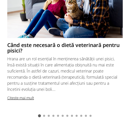
Când este necesară o dietă veterinară pentru
pisici?
Hrana are un rol esențial în menținerea sănătății unei pisici,
însă există situații în care alimentația obișnuită nu mai este
suficientă. În astfel de cazuri, medicul veterinar poate
recomanda o dietă veterinară (terapeutică), formulată special
pentru a susține tratamentul unei afecțiuni sau pentru a
încetini evoluția unei boli....
Citeste mai mult