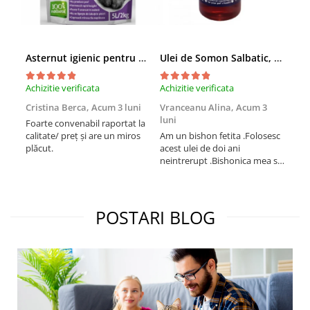
Asternut igienic pentru pisici Tofu Lavanda, Mon Petit 5 l
Ulei de Somon Salbatic, câini și pisici, piele si blană, BEST4PETS, 1l
Achizitie verificata
Achizitie verificata
Achi
Cristina Berca,
Acum 3 luni
Vranceanu Alina,
Acum 3
Iri
luni
Foarte convenabil raportat la
Pro
calitate/ preț și are un miros
Am un bishon fetita .Folosesc
med
plăcut.
acest ulei de doi ani
mer
neintrerupt .Bishonica mea se
Martin care e
simte foarte bine si ii place
Sup
foarte mult .Ii pun zilnic pe
card
bobite il adora .Deja sunt la a
treia comanda recomand cu
POSTARI BLOG
mult drag !