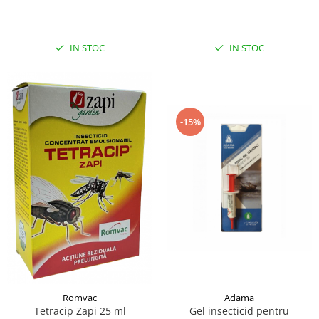
capuselor 100ML
IN STOC
IN STOC
-15%
Adama
Romvac
Gel insecticid pentru
Tetracip Zapi 25 ml