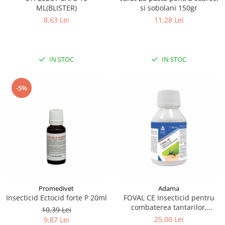
ML(BLISTER)
si sobolani 150gr
8,63 Lei
11,28 Lei
IN STOC
IN STOC
-5%
Promedivet
Adama
Insecticid Ectocid forte P 20ml
FOVAL CE Insecticid pentru
combaterea tantarilor,
10,39 Lei
mustelor, puricilor si
25,00 Lei
9,87 Lei