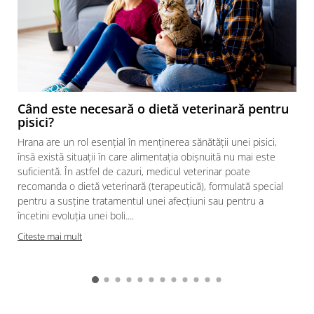
Când este necesară o dietă veterinară pentru
pisici?
Hrana are un rol esențial în menținerea sănătății unei pisici,
însă există situații în care alimentația obișnuită nu mai este
suficientă. În astfel de cazuri, medicul veterinar poate
recomanda o dietă veterinară (terapeutică), formulată special
pentru a susține tratamentul unei afecțiuni sau pentru a
încetini evoluția unei boli....
Citeste mai mult