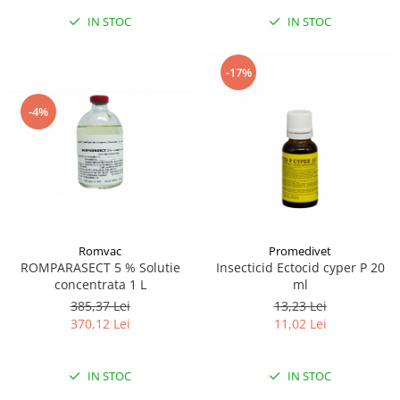
IN STOC
IN STOC
-17%
-4%
Romvac
Promedivet
ROMPARASECT 5 % Solutie
Insecticid Ectocid cyper P 20
concentrata 1 L
ml
385,37 Lei
13,23 Lei
370,12 Lei
11,02 Lei
IN STOC
IN STOC