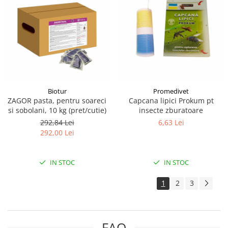
Biotur
Promedivet
ZAGOR pasta, pentru soareci
Capcana lipici Prokum pt
si sobolani, 10 kg (pret/cutie)
insecte zburatoare
292,84 Lei
6,63 Lei
292,00 Lei
IN STOC
IN STOC
1
2
3
FAQ