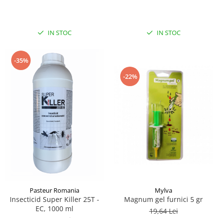
capuselor 100ML
IN STOC
IN STOC
-35%
-22%
Pasteur Romania
Mylva
Insecticid Super Killer 25T -
Magnum gel furnici 5 gr
EC, 1000 ml
19,64 Lei