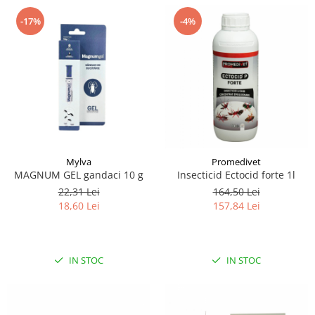
-17%
-4%
Mylva
Promedivet
MAGNUM GEL gandaci 10 g
Insecticid Ectocid forte 1l
22,31 Lei
164,50 Lei
18,60 Lei
157,84 Lei
IN STOC
IN STOC