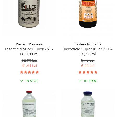
Sampoane si Balsamuri
Custi transport - Pisici
Servetele Umede
Jucarii Pisici
Covorase absorbante
Lese, Hamuri si Zgarzi
Curatare Ochi
Paturi, perne si cosuri pentru pisici
Igiena Catel
Recompense Delicioase
Igiena Interior
Perii si descalcitoare caini
Pasteur Romania
Pasteur Romania
Solutii Atractante si repelente
Insecticid Super Killer 25T -
Insecticid Super Killer 25T -
EC, 100 ml
EC, 10 ml
62,00 Lei
9,76 Lei
41,44 Lei
6,44 Lei
IN STOC
IN STOC