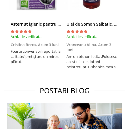
Asternut igienic pentru pisici Tofu Lavanda, Mon Petit 5 l
Ulei de Somon Salbatic, câini și pisici, piele si blană, BEST4PETS, 1l
Achizitie verificata
Achizitie verificata
Achi
Cristina Berca,
Acum 3 luni
Vranceanu Alina,
Acum 3
Iri
luni
Foarte convenabil raportat la
Pro
calitate/ preț și are un miros
Am un bishon fetita .Folosesc
med
plăcut.
acest ulei de doi ani
mer
neintrerupt .Bishonica mea se
Martin care e
simte foarte bine si ii place
Sup
foarte mult .Ii pun zilnic pe
card
bobite il adora .Deja sunt la a
treia comanda recomand cu
POSTARI BLOG
mult drag !