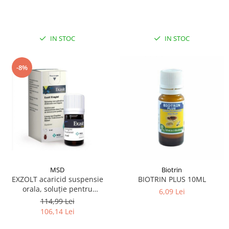
IN STOC
IN STOC
-8%
MSD
Biotrin
EXZOLT acaricid suspensie
BIOTRIN PLUS 10ML
orala, soluție pentru
6,09 Lei
administrare în apa de băut
114,99 Lei
la pui 4ML
106,14 Lei