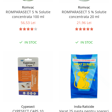
Romvac
Romvac
ROMPARASECT 5 % Solutie
ROMPARASECT 5 % Solutie
concentrata 100 ml
concentrata 20 ml
56,53 Lei
21,96 Lei
IN STOC
IN STOC
Cypesect
India Raticide
CYPESECT CAPS 10
Varat 25 pasta pentru soareci