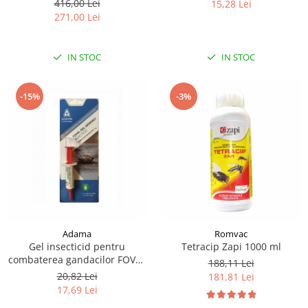
416,00 Lei
15,28 Lei
271,00 Lei
IN STOC
IN STOC
-15%
-3%
Adama
Romvac
Gel insecticid pentru
Tetracip Zapi 1000 ml
combaterea gandacilor FOVAL
188,11 Lei
5G
20,82 Lei
181,81 Lei
17,69 Lei