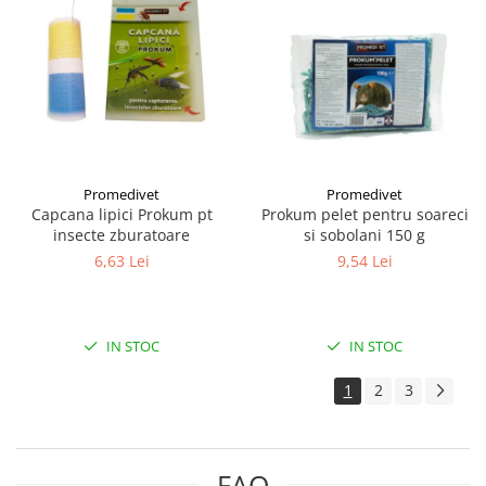
Promedivet
Promedivet
Capcana lipici Prokum pt
Prokum pelet pentru soareci
insecte zburatoare
si sobolani 150 g
6,63 Lei
9,54 Lei
IN STOC
IN STOC
1
2
3
FAQ