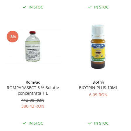
IN STOC
IN STOC
-8%
Romvac
Biotrin
ROMPARASECT 5 % Solutie
BIOTRIN PLUS 10ML
concentrata 1 L
6,09 RON
412,00 RON
380,43 RON
IN STOC
IN STOC