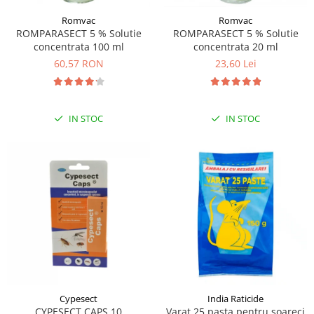
Romvac
Romvac
ROMPARASECT 5 % Solutie
ROMPARASECT 5 % Solutie
concentrata 100 ml
concentrata 20 ml
60,57 RON
23,60 Lei
IN STOC
IN STOC
Cypesect
India Raticide
CYPESECT CAPS 10
Varat 25 pasta pentru soareci