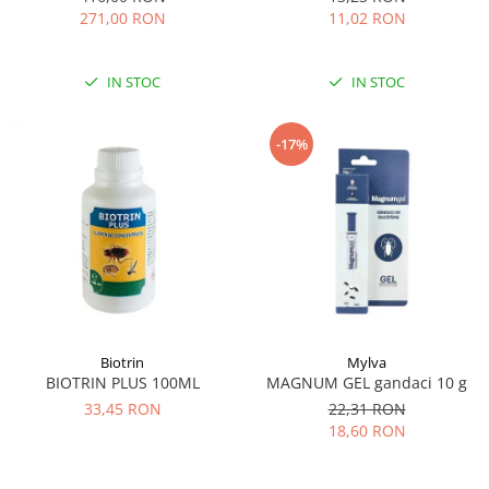
271,00 RON
11,02 RON
IN STOC
IN STOC
-17%
Biotrin
Mylva
BIOTRIN PLUS 100ML
MAGNUM GEL gandaci 10 g
33,45 RON
22,31 RON
18,60 RON