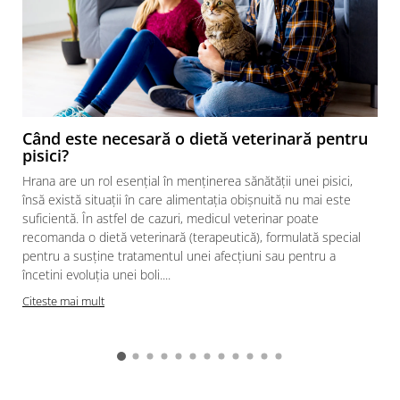
Când este necesară o dietă veterinară pentru
pisici?
Hrana are un rol esențial în menținerea sănătății unei pisici,
însă există situații în care alimentația obișnuită nu mai este
suficientă. În astfel de cazuri, medicul veterinar poate
recomanda o dietă veterinară (terapeutică), formulată special
pentru a susține tratamentul unei afecțiuni sau pentru a
încetini evoluția unei boli....
Citeste mai mult