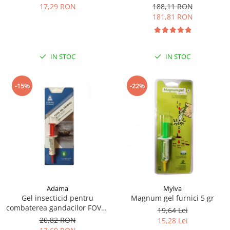
188,11 RON
17,29 RON
181,81 RON
IN STOC
IN STOC
-15%
-22%
Adama
Mylva
Gel insecticid pentru
Magnum gel furnici 5 gr
combaterea gandacilor FOVAL
19,64 Lei
5G
20,82 RON
15,28 Lei