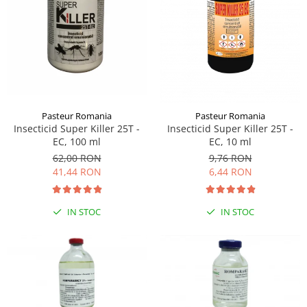
Sampoane si Balsamuri
Custi transport - Pisici
Servetele Umede
Jucarii Pisici
Covorase absorbante
Lese, Hamuri si Zgarzi
Curatare Ochi
Paturi, perne si cosuri pentru pisici
Igiena Catel
Recompense Delicioase
Igiena Interior
Perii si descalcitoare caini
Pasteur Romania
Pasteur Romania
Solutii Atractante si repelente
Insecticid Super Killer 25T -
Insecticid Super Killer 25T -
EC, 100 ml
EC, 10 ml
62,00 RON
9,76 RON
41,44 RON
6,44 RON
IN STOC
IN STOC