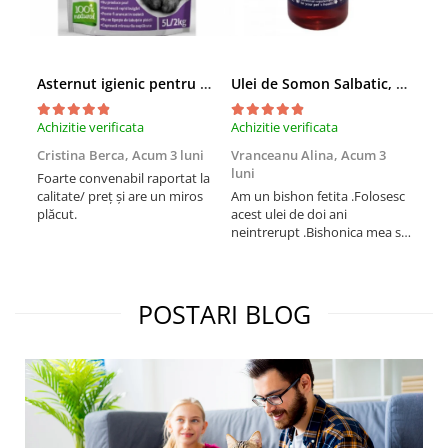
Asternut igienic pentru pisici Tofu Lavanda, Mon Petit 5 l
Ulei de Somon Salbatic, câini și pisici, piele si blană, BEST4PETS, 1l
Achizitie verificata
Achizitie verificata
Achi
Cristina Berca,
Acum 3 luni
Vranceanu Alina,
Acum 3
Iri
luni
Foarte convenabil raportat la
Pro
calitate/ preț și are un miros
Am un bishon fetita .Folosesc
med
plăcut.
acest ulei de doi ani
mer
neintrerupt .Bishonica mea se
Martin care e
simte foarte bine si ii place
Sup
foarte mult .Ii pun zilnic pe
card
bobite il adora .Deja sunt la a
treia comanda recomand cu
POSTARI BLOG
mult drag !