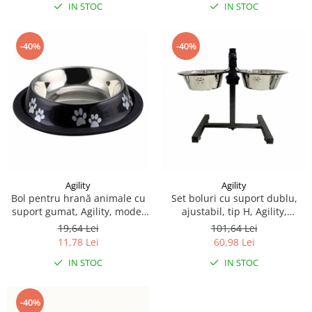
IN STOC
IN STOC
-40%
-40%
Agility
Agility
Bol pentru hrană animale cu
Set boluri cu suport dublu,
suport gumat, Agility, model
ajustabil, tip H, Agility,
labute, diametru 19 cm,
diametru bol PC1408A, 16 cm
19,64 Lei
101,64 Lei
Negru 400 ml
750 ml
11,78 Lei
60,98 Lei
IN STOC
IN STOC
-40%