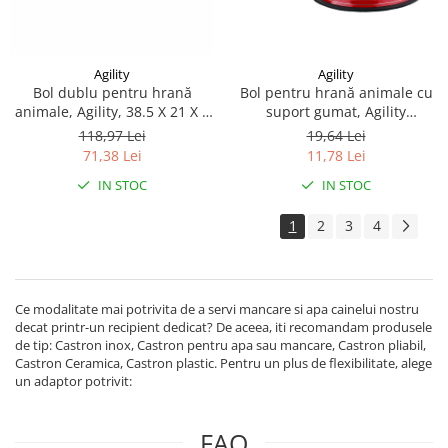
Agility
Agility
Bol dublu pentru hrană
Bol pentru hrană animale cu
animale, Agility, 38.5 X 21 X 9
suport gumat, Agility
cm, galben, 750 ml
diametru 19 cm, Rosu/Negru
118,97 Lei
19,64 Lei
400 ml
71,38 Lei
11,78 Lei
IN STOC
IN STOC
1
2
3
4
Ce modalitate mai potrivita de a servi mancare si apa cainelui nostru
decat printr-un recipient dedicat? De aceea, iti recomandam produsele
de tip: Castron inox, Castron pentru apa sau mancare, Castron pliabil,
Castron Ceramica, Castron plastic. Pentru un plus de flexibilitate, alege
un adaptor potrivit:
FAQ