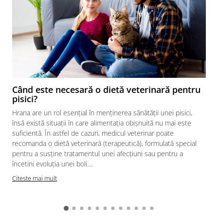
Când este necesară o dietă veterinară pentru
pisici?
Hrana are un rol esențial în menținerea sănătății unei pisici,
însă există situații în care alimentația obișnuită nu mai este
suficientă. În astfel de cazuri, medicul veterinar poate
recomanda o dietă veterinară (terapeutică), formulată special
pentru a susține tratamentul unei afecțiuni sau pentru a
încetini evoluția unei boli....
Citeste mai mult