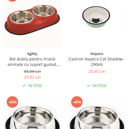
Agility
Nayeco
Bol dublu pentru hrană
Castron Nayeco Cat Shadow -
animale cu suport gumat,
290ml
inox, Agility diametru bol 11
43,04 Lei
20,45 Lei
cm, rosu, 180 ml
25,82 Lei
IN STOC
IN STOC
-40%
-40%