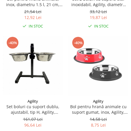
Sampoane si Balsamuri
inox, diametru 1.5 l, 21 cm,
inoxidabil, Agility, diametru
Custi transport - Pisici
Servetele Umede
Rosu/Negru Agility
bol 16 cm 750 ml
21,54 Lei
33,12 Lei
Jucarii Pisici
Covorase absorbante
12,92 Lei
19,87 Lei
Lese, Hamuri si Zgarzi
Curatare Ochi
IN STOC
IN STOC
Paturi, perne si cosuri pentru pisici
Igiena Catel
Recompense Delicioase
Igiena Interior
-40%
-40%
Perii si descalcitoare caini
Solutii Atractante si repelente
Agility
Agility
Set boluri cu suport dublu,
Bol pentru hrană animale cu
ajustabil, tip H, Agility,
suport gumat, inox, Agility,
diametru bol 25 cm 2 l
diametru, PC1114A, 15,5 cm,
161,07 Lei
14,58 Lei
model labute, negru/rosu ,
96,64 Lei
8,75 Lei
180 ml