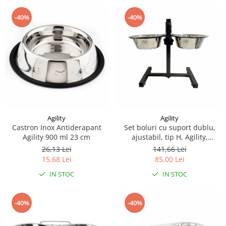
-40%
-40%
Agility
Agility
Castron Inox Antiderapant
Set boluri cu suport dublu,
Agility 900 ml 23 cm
ajustabil, tip H, Agility,
diametru bol 21 cm 1.5 l
26,13 Lei
141,66 Lei
15,68 Lei
85,00 Lei
IN STOC
IN STOC
-40%
-40%