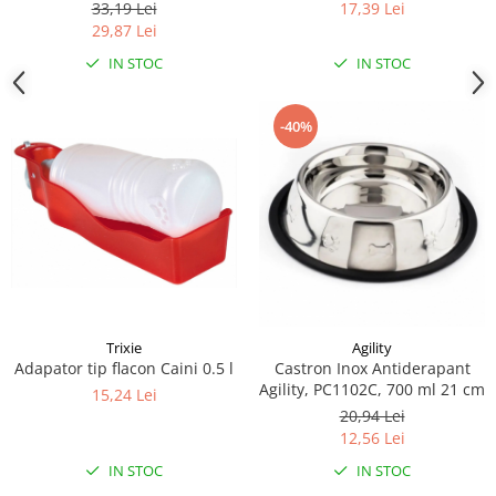
Cibo, capacitate 1.5 l, bleu
17,39 Lei
33,19 Lei
29,87 Lei
IN STOC
IN STOC
-40%
Trixie
Agility
Adapator tip flacon Caini 0.5 l
Castron Inox Antiderapant
Agility, PC1102C, 700 ml 21 cm
15,24 Lei
20,94 Lei
12,56 Lei
IN STOC
IN STOC