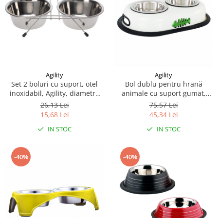
Agility
Agility
Set 2 boluri cu suport, otel
Bol dublu pentru hrană
inoxidabil, Agility, diametru
animale cu suport gumat,
bol 13 cm 350 ml
Agility, diametru bol 12cm
26,13 Lei
75,57 Lei
PC1411A, Alb, 200 ml
15,68 Lei
45,34 Lei
IN STOC
IN STOC
-40%
-40%