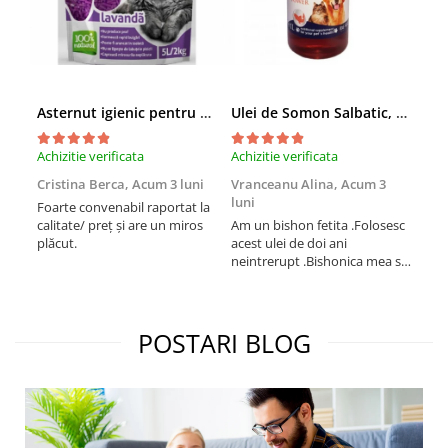
Asternut igienic pentru pisici Tofu Lavanda, Mon Petit 5 l
Ulei de Somon Salbatic, câini și pisici, piele si blană, BEST4PETS, 1l
Achizitie verificata
Achizitie verificata
Achi
Cristina Berca,
Acum 3 luni
Vranceanu Alina,
Acum 3
Iri
luni
Foarte convenabil raportat la
Pro
calitate/ preț și are un miros
Am un bishon fetita .Folosesc
med
plăcut.
acest ulei de doi ani
mer
neintrerupt .Bishonica mea se
Martin care e
simte foarte bine si ii place
Sup
foarte mult .Ii pun zilnic pe
card
bobite il adora .Deja sunt la a
treia comanda recomand cu
POSTARI BLOG
mult drag !