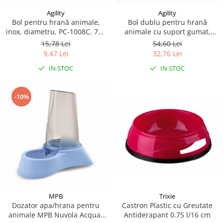
Agility
Agility
Bol pentru hrană animale,
Bol dublu pentru hrană
inox, diametru, PC-1008C, 750
animale cu suport gumat,
ml, 16 cm, Roșu/Negru Agility
inox, Agility diametru bol 13
15,78 Lei
54,60 Lei
cm, rosu, 350 ml
9,47 Lei
32,76 Lei
IN STOC
IN STOC
-10%
Trixie
MPB
Castron Plastic cu Greutate
Dozator apa/hrana pentru
Antiderapant 0.75 l/16 cm
animale MPB Nuvola Acqua-