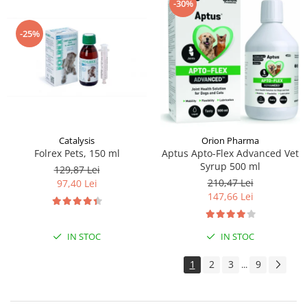
-30%
-25%
Catalysis
Orion Pharma
Folrex Pets, 150 ml
Aptus Apto-Flex Advanced Vet
Syrup 500 ml
129,87 Lei
210,47 Lei
97,40 Lei
147,66 Lei
IN STOC
IN STOC
1
2
3
9
...