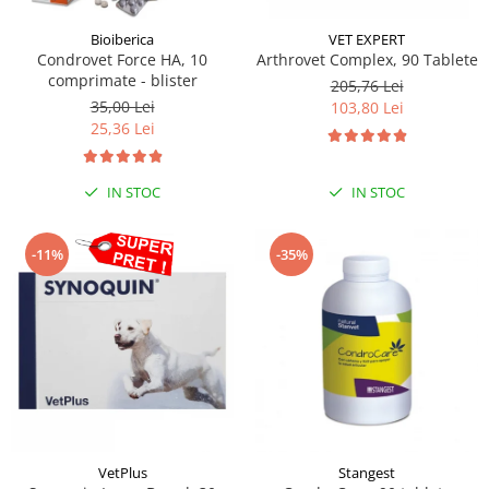
Sampoane si Balsamuri
Custi transport - Pisici
Servetele Umede
Bioiberica
VET EXPERT
Jucarii Pisici
Condrovet Force HA, 10
Arthrovet Complex, 90 Tablete
Covorase absorbante
Lese, Hamuri si Zgarzi
comprimate - blister
205,76 Lei
Curatare Ochi
35,00 Lei
Paturi, perne si cosuri pentru pisici
103,80 Lei
Igiena Catel
25,36 Lei
Recompense Delicioase
Igiena Interior
Perii si descalcitoare caini
IN STOC
IN STOC
Solutii Atractante si repelente
-11%
-35%
VetPlus
Stangest