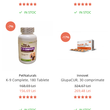
IN STOC
IN STOC
-7%
-17%
PetNaturals
Innovet
K-9 Complete, 180 Tablete
GlupaCUR, 30 comprimate
168,03 Lei
324,67 Lei
156,69 Lei
269,48 Lei
IN STOC
IN STOC