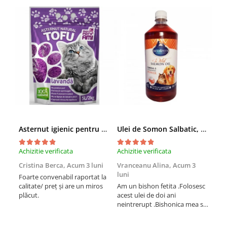
Asternut igienic pentru pisici Tofu Lavanda, Mon Petit 5 l
Ulei de Somon Salbatic, câini și pisici, piele si blană, BEST4PETS, 1l
Achizitie verificata
Achizitie verificata
Achi
Cristina Berca,
Acum 3 luni
Vranceanu Alina,
Acum 3
Iri
luni
Foarte convenabil raportat la
Pro
calitate/ preț și are un miros
Am un bishon fetita .Folosesc
med
plăcut.
acest ulei de doi ani
mer
neintrerupt .Bishonica mea se
Martin care e
simte foarte bine si ii place
Sup
foarte mult .Ii pun zilnic pe
card