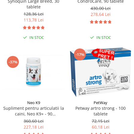
Synoquin Large Breed, 30
CondroCare, 90 tablete
tablete
430,00 Lei
128,36 Lei
278,64 Lei
113,78 Lei
IN STOC
IN STOC
-17%
-37%
Neo K9
PetWay
Supliment pentru articulatii la
Petway artro strong - 100
caini, Neo K9+ - 90
tablete
Comprimate
360,60 Lei
72,15 Lei
227,18 Lei
60,18 Lei