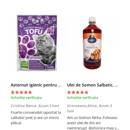
Asternut igienic pentru pisici Tofu Lavanda, Mon Petit 5 l
Ulei de Somon Salbatic, câini și pisici, piele si blană, BEST4PETS, 1l
Achizitie verificata
Achizitie verificata
Achi
Cristina Berca,
Acum 3 luni
Vranceanu Alina,
Acum 3
Iri
luni
Foarte convenabil raportat la
Pro
calitate/ preț și are un miros
Am un bishon fetita .Folosesc
med
plăcut.
acest ulei de doi ani
mer
neintrerupt .Bishonica mea se
Martin care e