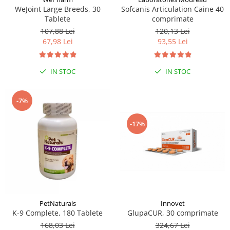
WeJoint Large Breeds, 30
Sofcanis Articulation Caine 40
Tablete
comprimate
107,88 Lei
120,13 Lei
67,98 Lei
93,55 Lei
IN STOC
IN STOC
-7%
-17%
PetNaturals
Innovet
K-9 Complete, 180 Tablete
GlupaCUR, 30 comprimate
168,03 Lei
324,67 Lei