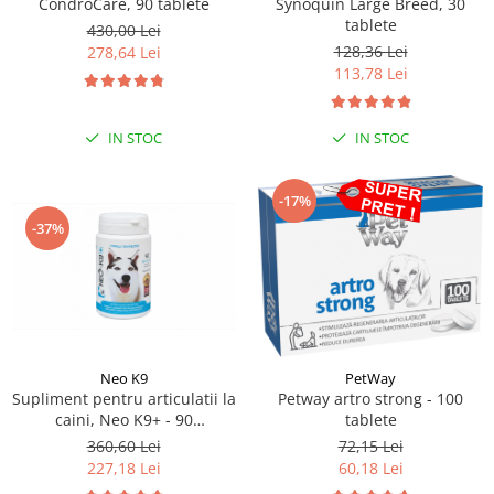
CondroCare, 90 tablete
Synoquin Large Breed, 30
tablete
430,00 Lei
128,36 Lei
278,64 Lei
113,78 Lei
IN STOC
IN STOC
-17%
-37%
Neo K9
PetWay
Supliment pentru articulatii la
Petway artro strong - 100
caini, Neo K9+ - 90
tablete
Comprimate
360,60 Lei
72,15 Lei
227,18 Lei
60,18 Lei