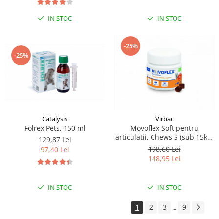
IN STOC
IN STOC
-25%
-25%
Catalysis
Virbac
Folrex Pets, 150 ml
Movoflex Soft pentru
articulatii, Chews S (sub 15kg)
129,87 Lei
30 cpr
198,60 Lei
97,40 Lei
148,95 Lei
IN STOC
IN STOC
1
2
3
9
...