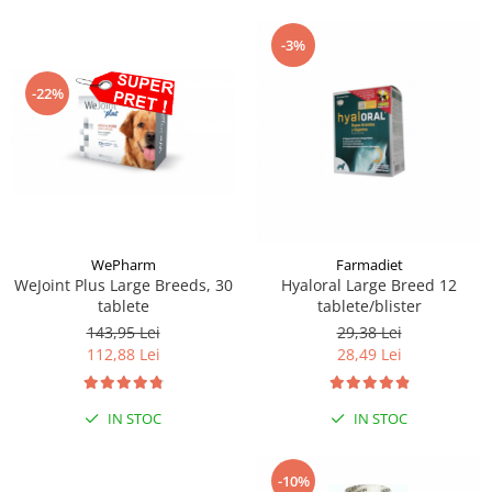
-3%
-22%
WePharm
Farmadiet
WeJoint Plus Large Breeds, 30
Hyaloral Large Breed 12
tablete
tablete/blister
143,95 Lei
29,38 Lei
112,88 Lei
28,49 Lei
IN STOC
IN STOC
-10%