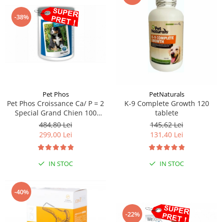
-38%
Pet Phos
PetNaturals
Pet Phos Croissance Ca/ P = 2
K-9 Complete Growth 120
Special Grand Chien 100
tablete
tablete
484,80 Lei
145,62 Lei
299,00 Lei
131,40 Lei
IN STOC
IN STOC
-40%
-22%