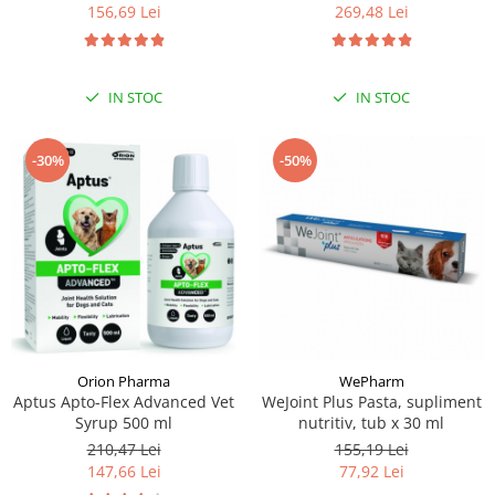
156,69 Lei
269,48 Lei
IN STOC
IN STOC
-30%
-50%
Orion Pharma
WePharm
Aptus Apto-Flex Advanced Vet
WeJoint Plus Pasta, supliment
Syrup 500 ml
nutritiv, tub x 30 ml
210,47 Lei
155,19 Lei
147,66 Lei
77,92 Lei