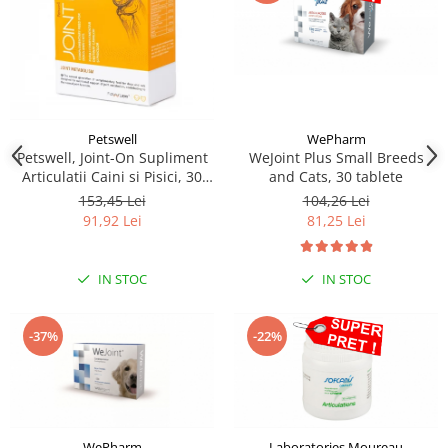
WePharm
Petswell
WeJoint Plus Small Breeds
Petswell, Joint-On Supliment
and Cats, 30 tablete
Articulatii Caini si Pisici, 30
tablete
104,26 Lei
153,45 Lei
81,25 Lei
91,92 Lei
IN STOC
IN STOC
-37%
-22%
WePharm
Laboratories Moureau