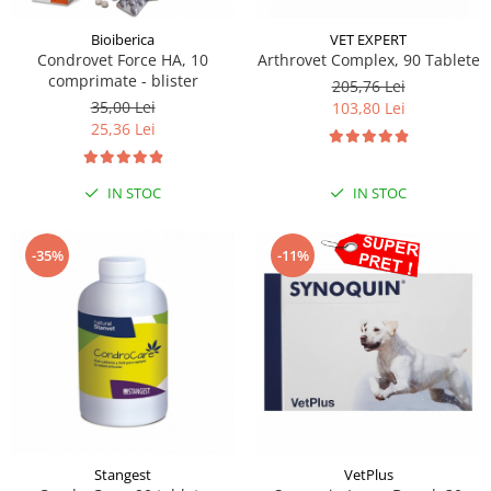
Sampoane si Balsamuri
Custi transport - Pisici
Servetele Umede
Bioiberica
VET EXPERT
Jucarii Pisici
Condrovet Force HA, 10
Arthrovet Complex, 90 Tablete
Covorase absorbante
Lese, Hamuri si Zgarzi
comprimate - blister
205,76 Lei
Curatare Ochi
35,00 Lei
Paturi, perne si cosuri pentru pisici
103,80 Lei
Igiena Catel
25,36 Lei
Recompense Delicioase
Igiena Interior
Perii si descalcitoare caini
IN STOC
IN STOC
Solutii Atractante si repelente
-35%
-11%
Stangest
VetPlus