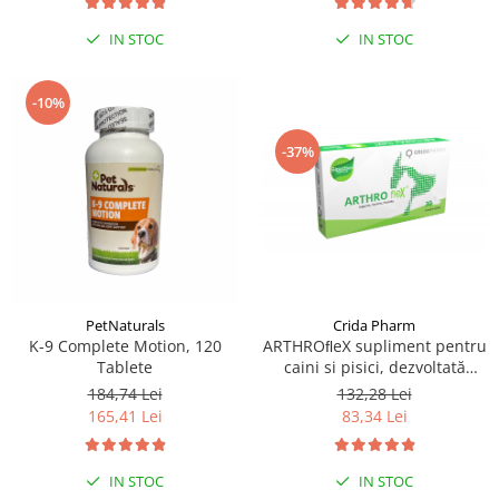
IN STOC
IN STOC
-10%
-37%
PetNaturals
Crida Pharm
K-9 Complete Motion, 120
ARTHROﬂeX supliment pentru
Tablete
caini si pisici, dezvoltată
pentru a oferi suport
184,74 Lei
132,28 Lei
nutrițional și a fortiﬁca
165,41 Lei
83,34 Lei
sănătatea articulațiilor - 30
comprimate
IN STOC
IN STOC