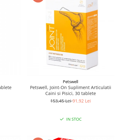
Petswell
ablete
Petswell, Joint-On Supliment Articulatii
Caini si Pisici, 30 tablete
153,45 Lei
91,92 Lei
IN STOC