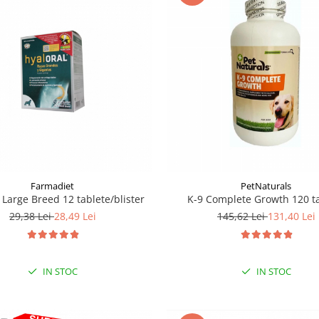
Farmadiet
PetNaturals
 Large Breed 12 tablete/blister
K-9 Complete Growth 120 t
29,38 Lei
28,49 Lei
145,62 Lei
131,40 Lei
IN STOC
IN STOC