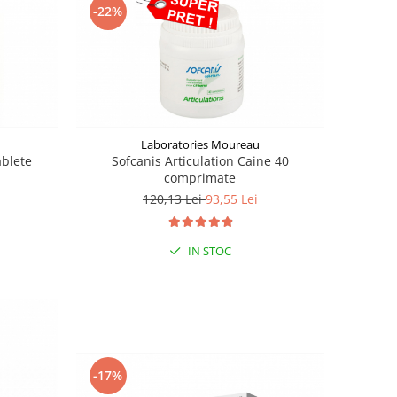
-22%
Laboratories Moureau
ablete
Sofcanis Articulation Caine 40
comprimate
120,13 Lei
93,55 Lei
IN STOC
-17%