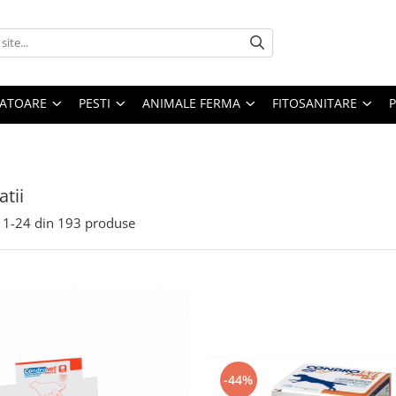
ATOARE
PESTI
ANIMALE FERMA
FITOSANITARE
atii
1-
24
din
193
produse
-44%