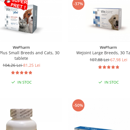
-37%
WePharm
WePharm
Plus Small Breeds and Cats, 30
WeJoint Large Breeds, 30 T
tablete
107,88 Lei
67,98 Lei
104,26 Lei
81,25 Lei
IN STOC
IN STOC
-50%