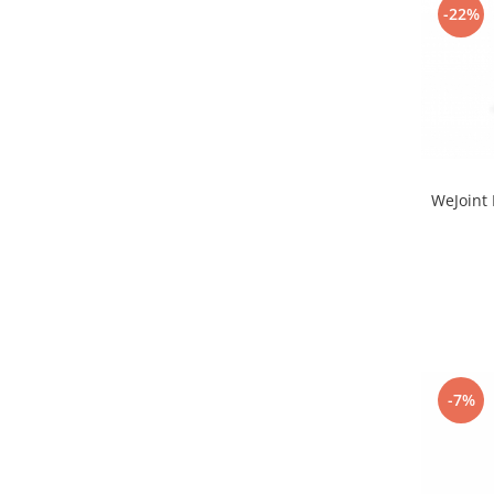
-22%
WeJoint 
-7%