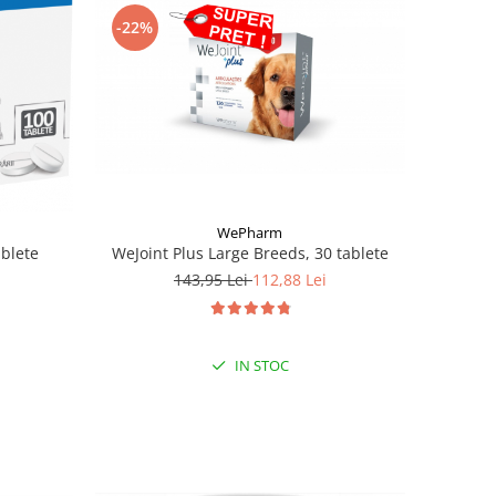
-22%
WePharm
ablete
WeJoint Plus Large Breeds, 30 tablete
143,95 Lei
112,88 Lei
IN STOC