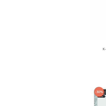
K
-30%