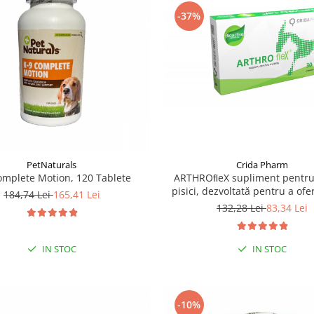
-37%
Crida Pharm
PetNaturals
ARTHROﬂeX supliment pentru 
omplete Motion, 120 Tablete
pisici, dezvoltată pentru a ofe
184,74 Lei
165,41 Lei
nutrițional și a fortiﬁca săn
132,28 Lei
83,34 Lei
articulațiilor - 30 compri
IN STOC
IN STOC
-10%