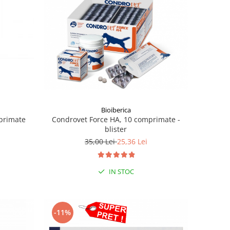
Bioiberica
primate
Condrovet Force HA, 10 comprimate -
blister
35,00 Lei
25,36 Lei
IN STOC
-11%