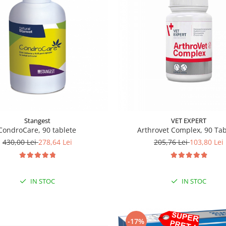
Stangest
VET EXPERT
CondroCare, 90 tablete
Arthrovet Complex, 90 Tab
430,00 Lei
278,64 Lei
205,76 Lei
103,80 Lei
IN STOC
IN STOC
-17%