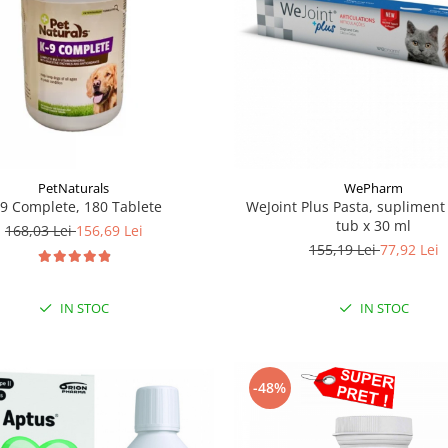
PetNaturals
WePharm
-9 Complete, 180 Tablete
WeJoint Plus Pasta, supliment 
tub x 30 ml
168,03 Lei
156,69 Lei
155,19 Lei
77,92 Lei
IN STOC
IN STOC
-48%