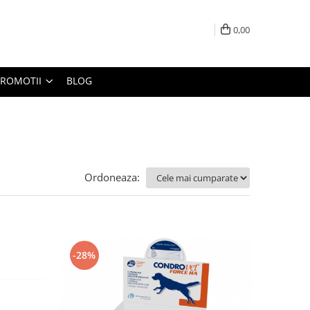
0,00
PROMOTII
BLOG
Ordoneaza:
-28%