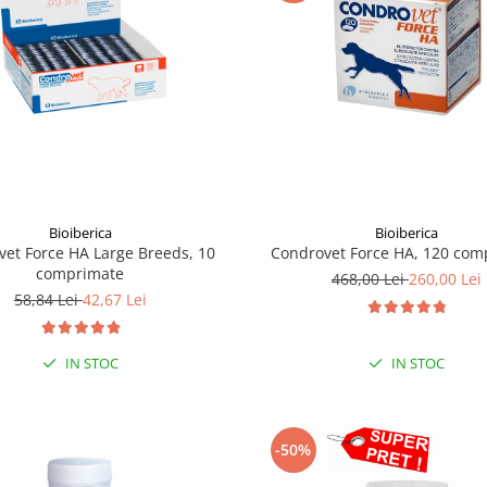
Bioiberica
Bioiberica
Condrovet Force HA, 120 com
et Force HA Large Breeds, 10
comprimate
468,00 Lei
260,00 Lei
58,84 Lei
42,67 Lei
IN STOC
IN STOC
-50%