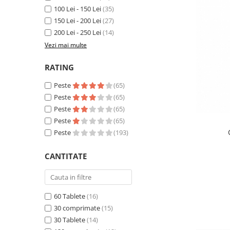
Sampoane si Balsamuri
100 Lei - 150 Lei
(35)
Custi transport - Pisici
Servetele Umede
150 Lei - 200 Lei
(27)
Jucarii Pisici
Covorase absorbante
200 Lei - 250 Lei
(14)
Lese, Hamuri si Zgarzi
Curatare Ochi
Vezi mai multe
Paturi, perne si cosuri pentru pisici
Igiena Catel
Recompense Delicioase
RATING
Igiena Interior
Perii si descalcitoare caini
Peste
(65)
Solutii Atractante si repelente
Peste
(65)
Peste
(65)
Peste
(65)
Peste
(193)
CANTITATE
60 Tablete
(16)
30 comprimate
(15)
30 Tablete
(14)