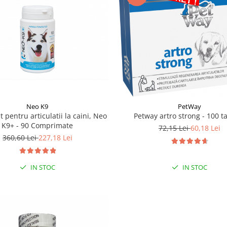
Neo K9
PetWay
 pentru articulatii la caini, Neo
Petway artro strong - 100 t
K9+ - 90 Comprimate
72,15 Lei
60,18 Lei
360,60 Lei
227,18 Lei
IN STOC
IN STOC