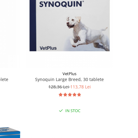
VetPlus
lete
Synoquin Large Breed, 30 tablete
128,36 Lei
113,78 Lei
IN STOC