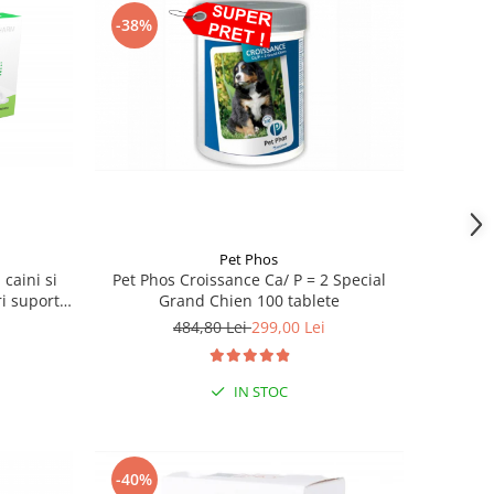
-38%
Pet Phos
caini si
Pet Phos Croissance Ca/ P = 2 Special
ri suport
Grand Chien 100 tablete
ătatea
484,80 Lei
299,00 Lei
mate
IN STOC
-40%