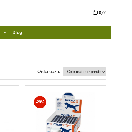
0,00
i
Blog
Ordoneaza:
-28%