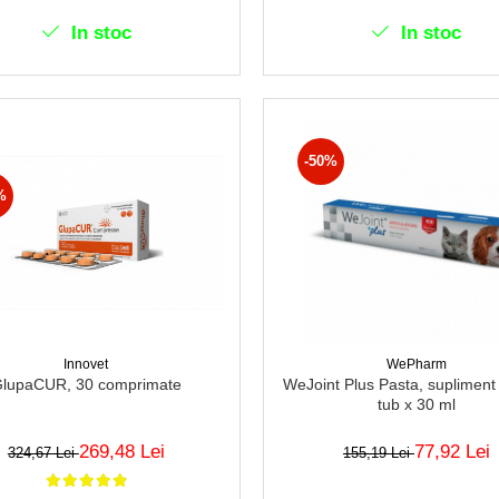
In stoc
In stoc
-50%
%
Innovet
WePharm
lupaCUR, 30 comprimate
WeJoint Plus Pasta, supliment n
tub x 30 ml
269,48 Lei
77,92 Lei
324,67 Lei
155,19 Lei