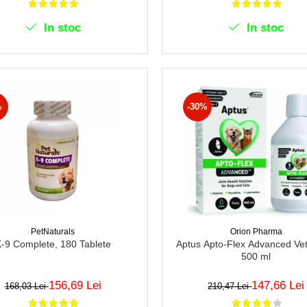
In stoc
In stoc
%
-30%
PetNaturals
Orion Pharma
-9 Complete, 180 Tablete
Aptus Apto-Flex Advanced Ve
500 ml
156,69 Lei
147,66 Lei
168,03 Lei
210,47 Lei