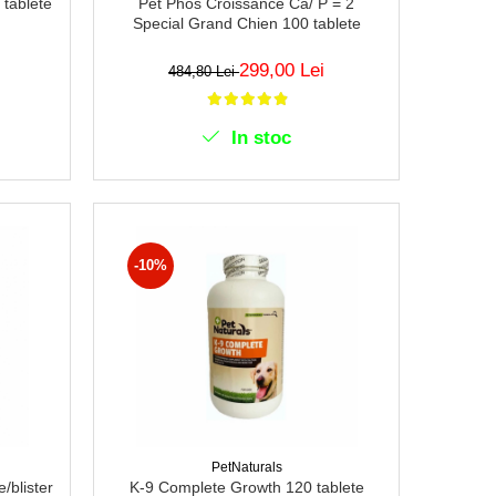
 tablete
Pet Phos Croissance Ca/ P = 2
Special Grand Chien 100 tablete
299,00 Lei
484,80 Lei
In stoc
-10%
PetNaturals
/blister
K-9 Complete Growth 120 tablete