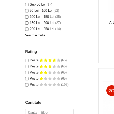
Covorase absorbante
Sub 50 Lei
(17)
Lese, Hamuri si Zgarzi
Curatare Ochi
50 Lei - 100 Lei
(52)
Paturi, perne si cosuri pentru pisici
Igiena Catel
100 Lei - 150 Lei
(35)
Recompense Delicioase
Igiena Interior
Ar
150 Lei - 200 Lei
(27)
Perii si descalcitoare caini
200 Lei - 250 Lei
(14)
Solutii Atractante si repelente
Vezi mai multe
Rating
Peste
(65)
Peste
(65)
Peste
(65)
Peste
(65)
Peste
(193)
-37
Cantitate