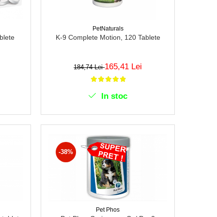
PetNaturals
blete
K-9 Complete Motion, 120 Tablete
165,41 Lei
184,74 Lei
In stoc
-38%
Pet Phos