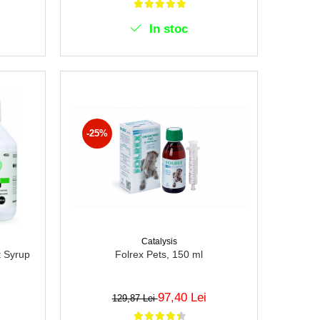
In stoc
-25%
Catalysis
Folrex Pets, 150 ml
t Syrup
97,40 Lei
129,87 Lei