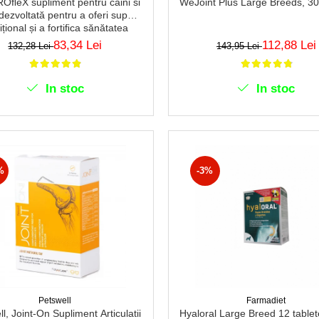
ﬂeX supliment pentru caini si
WeJoint Plus Large Breeds, 30
, dezvoltată pentru a oferi suport
ițional și a fortiﬁca sănătatea
ticulațiilor - 30 comprimate
83,34 Lei
112,88 Lei
132,28 Lei
143,95 Lei
In stoc
In stoc
%
-3%
Petswell
Farmadiet
l, Joint-On Supliment Articulatii
Hyaloral Large Breed 12 tablete