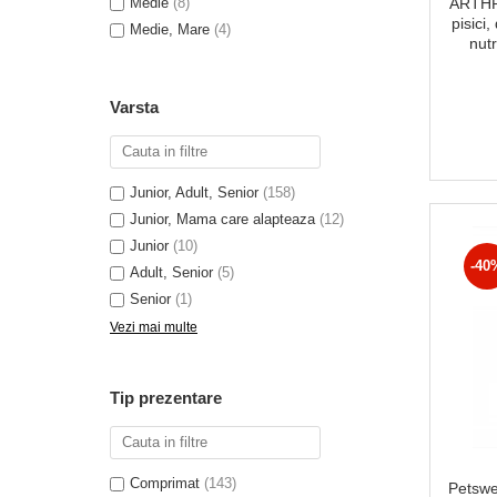
Medie
(8)
ARTHRO
pisici
Medie, Mare
(4)
nutr
ar
Varsta
Junior, Adult, Senior
(158)
Junior, Mama care alapteaza
(12)
Junior
(10)
-40
Adult, Senior
(5)
Senior
(1)
Vezi mai multe
Tip prezentare
Comprimat
(143)
Petswel