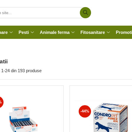
oare
Pesti
Animale ferma
Fitosanitare
Promoti
atii
1-
24
din
193
produse
%
-44%