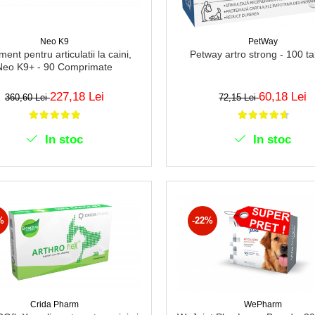
Neo K9
PetWay
ment pentru articulatii la caini,
Petway artro strong - 100 ta
Neo K9+ - 90 Comprimate
227,18 Lei
60,18 Lei
360,60 Lei
72,15 Lei
In stoc
In stoc
%
-22%
Crida Pharm
WePharm