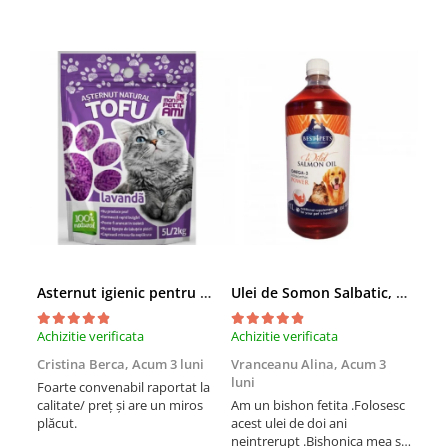
Asternut igienic pentru pisici Tofu Lavanda, Mon Petit 5 l
Ulei de Somon Salbatic, câini și pisici, piele si blană, BEST4PETS, 1l
Achizitie verificata
Achizitie verificata
Achi
Cristina Berca,
Acum 3 luni
Vranceanu Alina,
Acum 3
Iri
luni
Foarte convenabil raportat la
Pro
calitate/ preț și are un miros
Am un bishon fetita .Folosesc
med
plăcut.
acest ulei de doi ani
mer
neintrerupt .Bishonica mea se
Martin care e