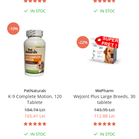
IN STOC
IN STOC
-10%
-22%
PetNaturals
WePharm
K-9 Complete Motion, 120
WeJoint Plus Large Breeds, 30
Tablete
tablete
184,74 Lei
143,95 Lei
165,41 Lei
112,88 Lei
IN STOC
IN STOC