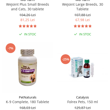
WeJoint Plus Small Breeds
WeJoint Large Breeds, 30
and Cats, 30 tablete
Tablete
104,26 Lei
107,88 Lei
81,25 Lei
67,98 Lei
IN STOC
IN STOC
-7%
-25%
PetNaturals
Catalysis
K-9 Complete, 180 Tablete
Folrex Pets, 150 ml
168,03 Lei
129,87 Lei