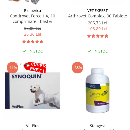
Sampoane si Balsamuri
Custi transport - Pisici
Servetele Umede
Bioiberica
VET EXPERT
Jucarii Pisici
Condrovet Force HA, 10
Arthrovet Complex, 90 Tablete
Covorase absorbante
Lese, Hamuri si Zgarzi
comprimate - blister
205,76 Lei
Curatare Ochi
35,00 Lei
Paturi, perne si cosuri pentru pisici
103,80 Lei
Igiena Catel
25,36 Lei
Recompense Delicioase
Igiena Interior
Perii si descalcitoare caini
IN STOC
IN STOC
Solutii Atractante si repelente
-11%
-35%
VetPlus
Stangest