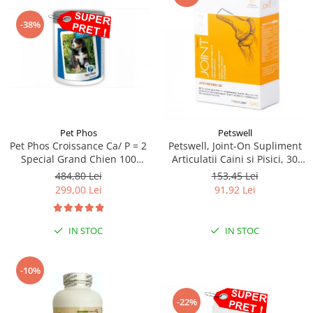
-38%
Pet Phos
Petswell
Pet Phos Croissance Ca/ P = 2
Petswell, Joint-On Supliment
Special Grand Chien 100
Articulatii Caini si Pisici, 30
tablete
tablete
484,80 Lei
153,45 Lei
299,00 Lei
91,92 Lei
IN STOC
IN STOC
-10%
-22%