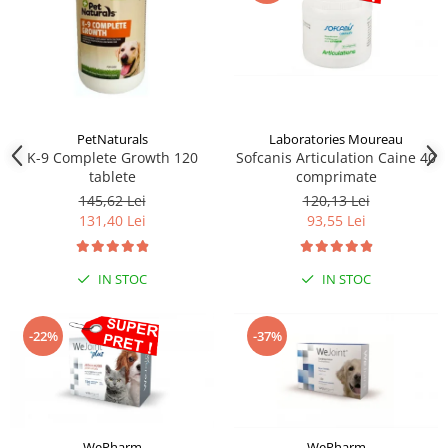
PetNaturals
Laboratories Moureau
K-9 Complete Growth 120
Sofcanis Articulation Caine 40
tablete
comprimate
145,62 Lei
120,13 Lei
131,40 Lei
93,55 Lei
IN STOC
IN STOC
-22%
-37%
WePharm
WePharm