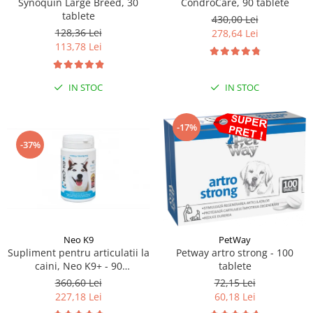
Synoquin Large Breed, 30
CondroCare, 90 tablete
tablete
430,00 Lei
128,36 Lei
278,64 Lei
113,78 Lei
IN STOC
IN STOC
-17%
-37%
Neo K9
PetWay
Supliment pentru articulatii la
Petway artro strong - 100
caini, Neo K9+ - 90
tablete
Comprimate
360,60 Lei
72,15 Lei
227,18 Lei
60,18 Lei