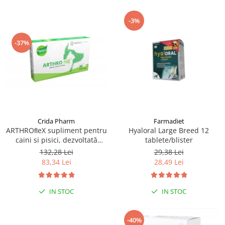
-3%
-37%
Crida Pharm
Farmadiet
ARTHROﬂeX supliment pentru
Hyaloral Large Breed 12
caini si pisici, dezvoltată
tablete/blister
pentru a oferi suport
132,28 Lei
29,38 Lei
nutrițional și a fortiﬁca
83,34 Lei
28,49 Lei
sănătatea articulațiilor - 30
comprimate
IN STOC
IN STOC
-40%