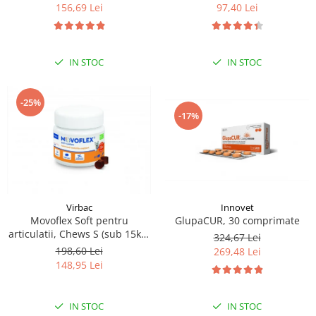
156,69 Lei
97,40 Lei
IN STOC
IN STOC
-25%
-17%
Innovet
Virbac
GlupaCUR, 30 comprimate
Movoflex Soft pentru
articulatii, Chews S (sub 15kg)
324,67 Lei
30 cpr
198,60 Lei
269,48 Lei
148,95 Lei
IN STOC
IN STOC