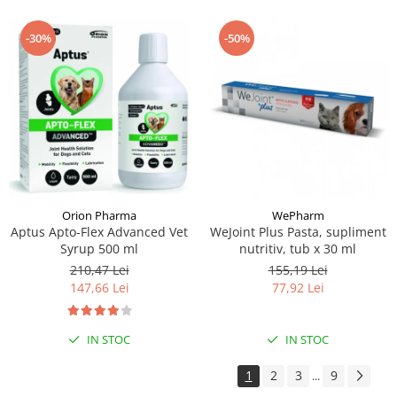
-30%
-50%
Orion Pharma
WePharm
Aptus Apto-Flex Advanced Vet
WeJoint Plus Pasta, supliment
Syrup 500 ml
nutritiv, tub x 30 ml
210,47 Lei
155,19 Lei
147,66 Lei
77,92 Lei
IN STOC
IN STOC
1
2
3
9
...