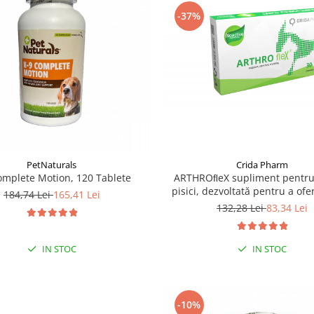
-37%
Crida Pharm
PetNaturals
ARTHROﬂeX supliment pentru 
omplete Motion, 120 Tablete
pisici, dezvoltată pentru a ofe
184,74 Lei
165,41 Lei
nutrițional și a fortiﬁca săn
132,28 Lei
83,34 Lei
articulațiilor - 30 compri
IN STOC
IN STOC
-10%