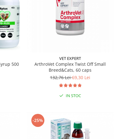
VET EXPERT
Syrup 500
ArthroVet Complex Twist Off Small
Breed&Cats, 60 caps
132,76 Lei
69,30 Lei
IN STOC
-25%