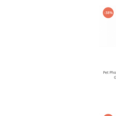
-38%
Pet Pho
G