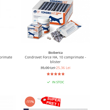
Bioiberica
primate
Condrovet Force HA, 10 comprimate -
blister
35,00 Lei
25,36 Lei
IN STOC
-11%