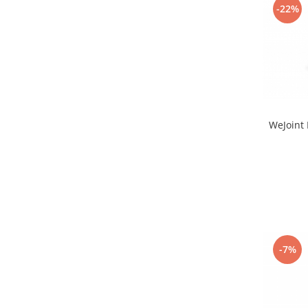
-22%
WeJoint 
-7%