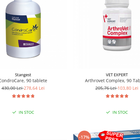
Stangest
VET EXPERT
CondroCare, 90 tablete
Arthrovet Complex, 90 Tab
430,00 Lei
278,64 Lei
205,76 Lei
103,80 Lei
IN STOC
IN STOC
-17%