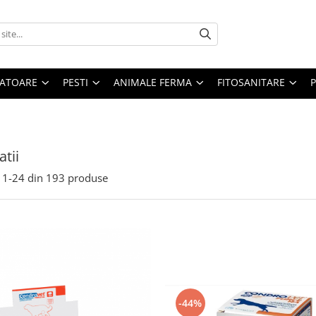
ATOARE
PESTI
ANIMALE FERMA
FITOSANITARE
atii
1-
24
din
193
produse
-44%