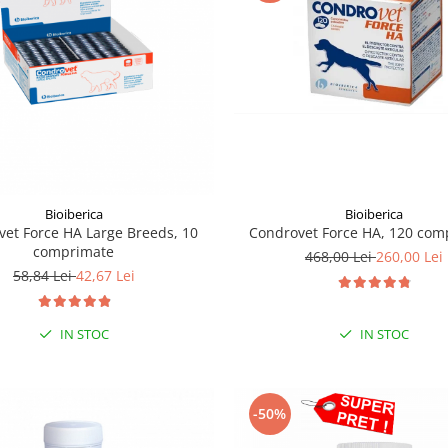
Bioiberica
Bioiberica
Condrovet Force HA, 120 com
et Force HA Large Breeds, 10
comprimate
468,00 Lei
260,00 Lei
58,84 Lei
42,67 Lei
IN STOC
IN STOC
-50%