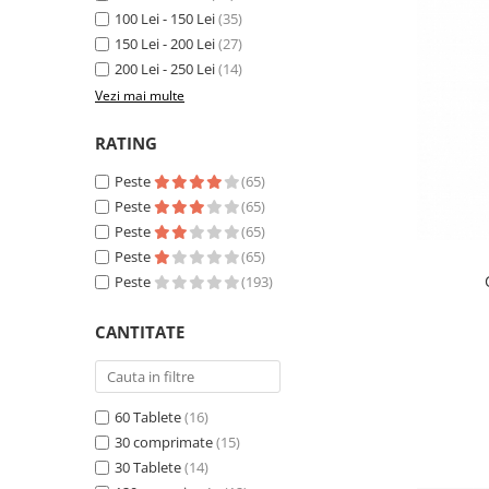
Sampoane si Balsamuri
100 Lei - 150 Lei
(35)
Custi transport - Pisici
Servetele Umede
150 Lei - 200 Lei
(27)
Jucarii Pisici
Covorase absorbante
200 Lei - 250 Lei
(14)
Lese, Hamuri si Zgarzi
Curatare Ochi
Vezi mai multe
Paturi, perne si cosuri pentru pisici
Igiena Catel
Recompense Delicioase
RATING
Igiena Interior
Perii si descalcitoare caini
Peste
(65)
Solutii Atractante si repelente
Peste
(65)
Peste
(65)
Peste
(65)
Peste
(193)
CANTITATE
60 Tablete
(16)
30 comprimate
(15)
30 Tablete
(14)