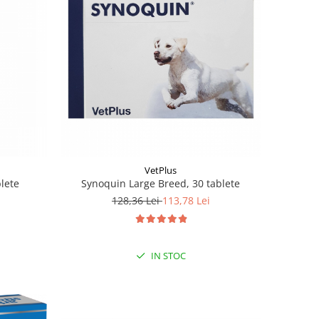
VetPlus
lete
Synoquin Large Breed, 30 tablete
128,36 Lei
113,78 Lei
IN STOC