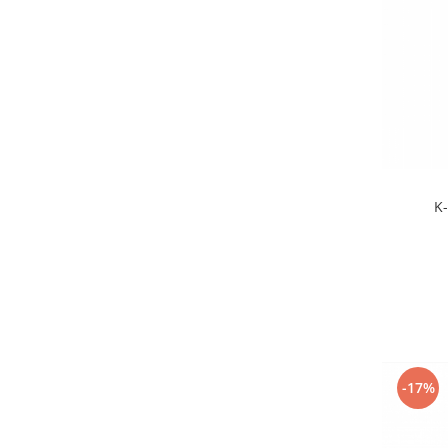
K
-17%