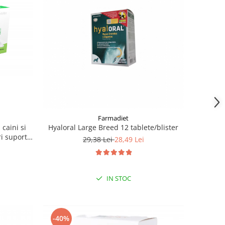
Farmadiet
caini si
Hyaloral Large Breed 12 tablete/blister
ri suport
29,38 Lei
28,49 Lei
ătatea
mate
IN STOC
-40%