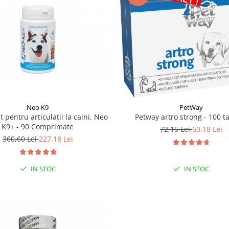
Neo K9
PetWay
 pentru articulatii la caini, Neo
Petway artro strong - 100 t
K9+ - 90 Comprimate
72,15 Lei
60,18 Lei
360,60 Lei
227,18 Lei
IN STOC
IN STOC