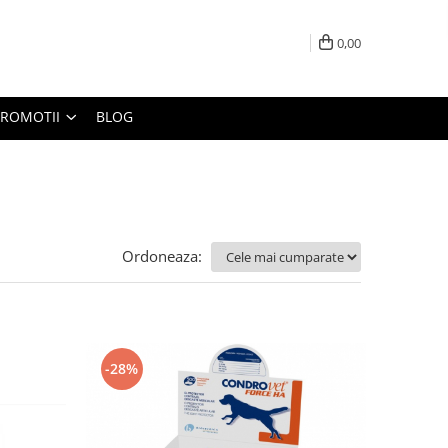
0,00
PROMOTII
BLOG
Ordoneaza:
-28%