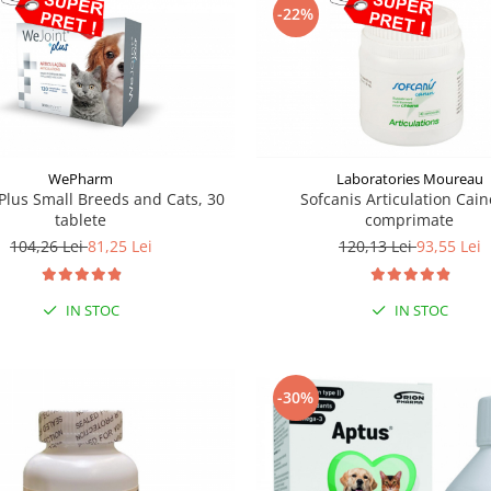
-22%
WePharm
Laboratories Moureau
Plus Small Breeds and Cats, 30
Sofcanis Articulation Cain
tablete
comprimate
104,26 Lei
81,25 Lei
120,13 Lei
93,55 Lei
IN STOC
IN STOC
-30%