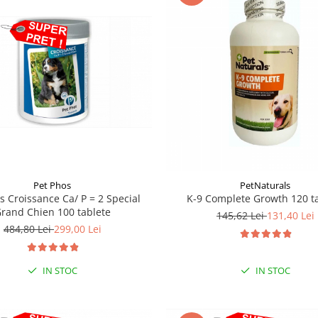
PetNaturals
Pet Phos
K-9 Complete Growth 120 t
s Croissance Ca/ P = 2 Special
rand Chien 100 tablete
145,62 Lei
131,40 Lei
484,80 Lei
299,00 Lei
IN STOC
IN STOC