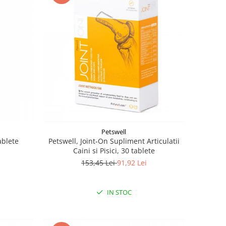
Petswell
ablete
Petswell, Joint-On Supliment Articulatii
Caini si Pisici, 30 tablete
153,45 Lei
91,92 Lei
IN STOC