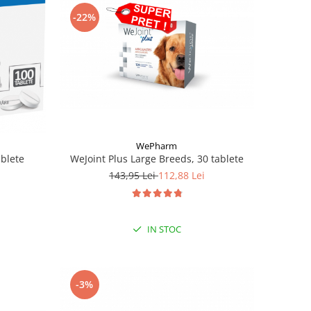
-22%
WePharm
ablete
WeJoint Plus Large Breeds, 30 tablete
143,95 Lei
112,88 Lei
IN STOC
-3%