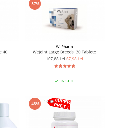
-37%
WePharm
e 40
WeJoint Large Breeds, 30 Tablete
107,88 Lei
67,98 Lei
IN STOC
-48%