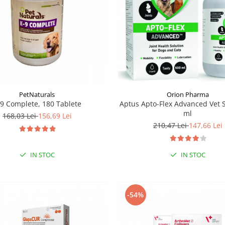
PetNaturals
Orion Pharma
-9 Complete, 180 Tablete
Aptus Apto-Flex Advanced Vet 
ml
168,03 Lei
156,69 Lei
210,47 Lei
147,66 Lei
IN STOC
IN STOC
-54%