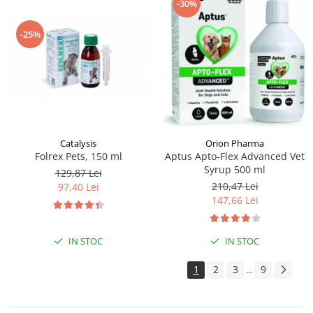
-30%
-25%
Catalysis
Orion Pharma
Folrex Pets, 150 ml
Aptus Apto-Flex Advanced Vet
Syrup 500 ml
129,87 Lei
210,47 Lei
97,40 Lei
147,66 Lei
IN STOC
IN STOC
1
2
3
9
...