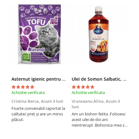
Asternut igienic pentru pisici Tofu Lavanda, Mon Petit 5 l
Ulei de Somon Salbatic, câini și pisici, piele si blană, BEST4PETS, 1l
Achizitie verificata
Achizitie verificata
Achi
Cristina Berca,
Acum 3 luni
Vranceanu Alina,
Acum 3
Iri
luni
Foarte convenabil raportat la
Pro
calitate/ preț și are un miros
Am un bishon fetita .Folosesc
med
plăcut.
acest ulei de doi ani
mer
neintrerupt .Bishonica mea se
Martin care e
simte foarte bine si ii place
Sup
foarte mult .Ii pun zilnic pe
card