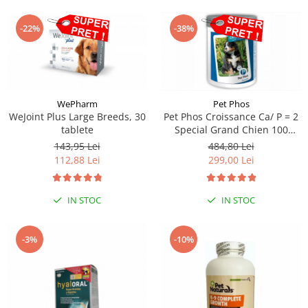
-22%
-38%
WePharm
Pet Phos
WeJoint Plus Large Breeds, 30
Pet Phos Croissance Ca/ P = 2
tablete
Special Grand Chien 100
tablete
143,95 Lei
484,80 Lei
112,88 Lei
299,00 Lei
IN STOC
IN STOC
-3%
-10%