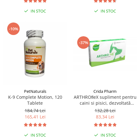
IN STOC
IN STOC
-10%
-37%
PetNaturals
Crida Pharm
K-9 Complete Motion, 120
ARTHROﬂeX supliment pentru
Tablete
caini si pisici, dezvoltată
pentru a oferi suport
184,74 Lei
132,28 Lei
nutrițional și a fortiﬁca
165,41 Lei
83,34 Lei
sănătatea articulațiilor - 30
comprimate
IN STOC
IN STOC