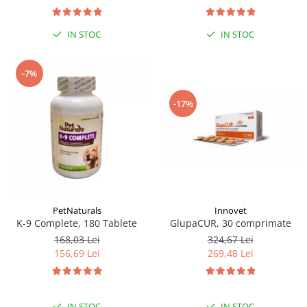
IN STOC
IN STOC
-7%
-17%
PetNaturals
Innovet
K-9 Complete, 180 Tablete
GlupaCUR, 30 comprimate
168,03 Lei
324,67 Lei
156,69 Lei
269,48 Lei
IN STOC
IN STOC