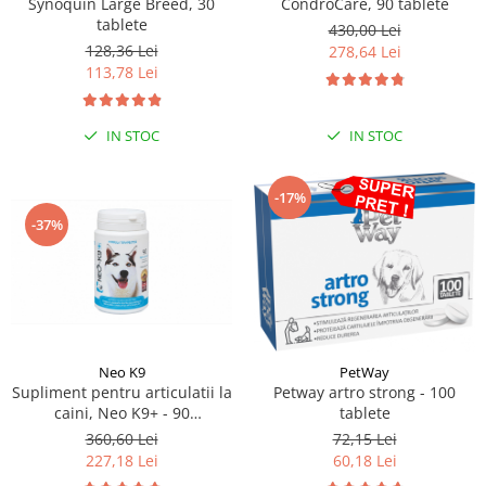
Synoquin Large Breed, 30
CondroCare, 90 tablete
tablete
430,00 Lei
128,36 Lei
278,64 Lei
113,78 Lei
IN STOC
IN STOC
-17%
-37%
Neo K9
PetWay
Supliment pentru articulatii la
Petway artro strong - 100
caini, Neo K9+ - 90
tablete
Comprimate
360,60 Lei
72,15 Lei
227,18 Lei
60,18 Lei