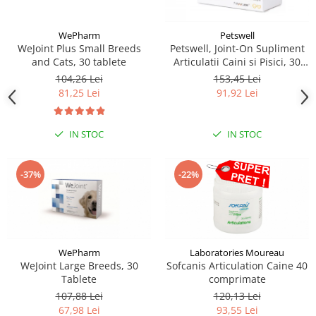
WePharm
Petswell
WeJoint Plus Small Breeds
Petswell, Joint-On Supliment
and Cats, 30 tablete
Articulatii Caini si Pisici, 30
tablete
104,26 Lei
153,45 Lei
81,25 Lei
91,92 Lei
IN STOC
IN STOC
-37%
-22%
WePharm
Laboratories Moureau
WeJoint Large Breeds, 30
Sofcanis Articulation Caine 40
Tablete
comprimate
107,88 Lei
120,13 Lei
67,98 Lei
93,55 Lei