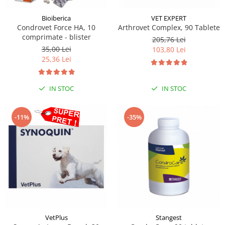
Sampoane si Balsamuri
Custi transport - Pisici
Servetele Umede
Bioiberica
VET EXPERT
Jucarii Pisici
Condrovet Force HA, 10
Arthrovet Complex, 90 Tablete
Covorase absorbante
Lese, Hamuri si Zgarzi
comprimate - blister
205,76 Lei
Curatare Ochi
35,00 Lei
Paturi, perne si cosuri pentru pisici
103,80 Lei
Igiena Catel
25,36 Lei
Recompense Delicioase
Igiena Interior
Perii si descalcitoare caini
IN STOC
IN STOC
Solutii Atractante si repelente
-11%
-35%
VetPlus
Stangest