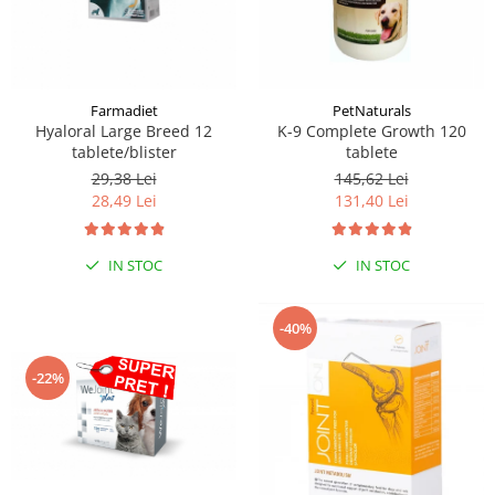
Farmadiet
PetNaturals
Hyaloral Large Breed 12
K-9 Complete Growth 120
tablete/blister
tablete
29,38 Lei
145,62 Lei
28,49 Lei
131,40 Lei
IN STOC
IN STOC
-40%
-22%