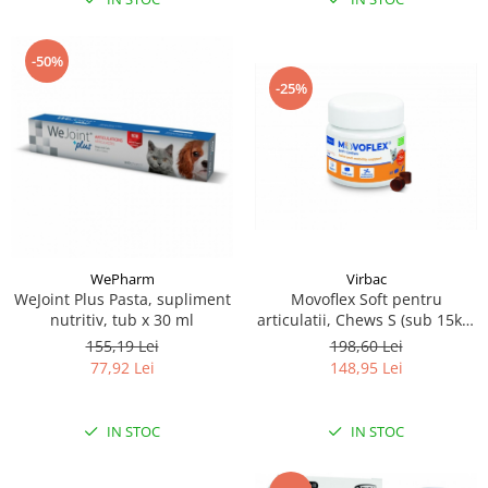
-50%
-25%
Virbac
WePharm
Movoflex Soft pentru
WeJoint Plus Pasta, supliment
articulatii, Chews S (sub 15kg)
nutritiv, tub x 30 ml
30 cpr
198,60 Lei
155,19 Lei
148,95 Lei
77,92 Lei
IN STOC
IN STOC