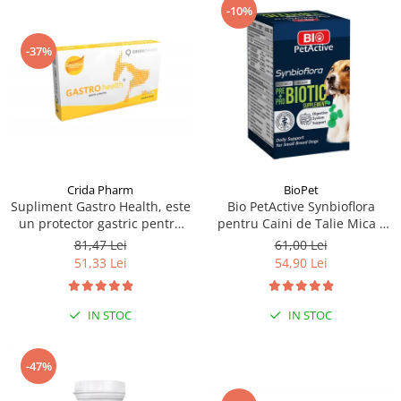
-10%
-37%
Crida Pharm
BioPet
Supliment Gastro Health, este
Bio PetActive Synbioflora
un protector gastric pentru
pentru Caini de Talie Mica -
caini si pisici, 30 capsule
60 tablete
81,47 Lei
61,00 Lei
51,33 Lei
54,90 Lei
IN STOC
IN STOC
-47%