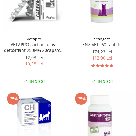
Vetapro
Stangest
VETAPRO carbon active
ENZIVET, 60 tablete
detoxifiant 250MG 20caps/cut
174,23 Lei
suport gastrointestinal caini si
12,03 Lei
112,90 Lei
pisici
10,23 Lei
IN STOC
IN STOC
-35%
-35%