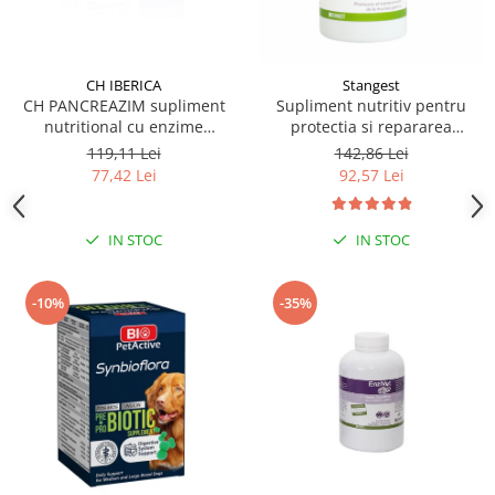
CH IBERICA
Stangest
CH PANCREAZIM supliment
Supliment nutritiv pentru
nutritional cu enzime
protectia si repararea
vegetale, pentru caini si pisici
mucoasei gastrice la caini si
119,11 Lei
142,86 Lei
60 tbl
pisici, GASTROPROTECT
77,42 Lei
92,57 Lei
Stangest, 30 tablete
IN STOC
IN STOC
-10%
-35%