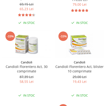
sau intestine
69,15 Lei
79,00 Lei
65,23 Lei
IN STOC
IN STOC
-33%
-33%
Candioli
Candioli
Candioli Florentero Act, 30
Candioli Florentero Act, blister
comprimate
10 comprimate
87,39 Lei
29,00 Lei
58,55 Lei
19,43 Lei
IN STOC
IN STOC