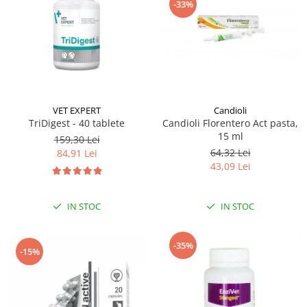
-33%
VET EXPERT
Candioli
TriDigest - 40 tablete
Candioli Florentero Act pasta,
15 ml
159,30 Lei
64,32 Lei
84,91 Lei
43,09 Lei
IN STOC
IN STOC
-35%
-15%