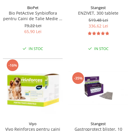
BioPet
Stangest
Bio PetActive Synbioflora
ENZIVET, 300 tablete
pentru Caini de Talie Medie si
519,48 Lei
Mare 60 tablete
73,22 Lei
336,62 Lei
65,90 Lei
IN STOC
IN STOC
-16%
-35%
Viyo
Stangest
Viyo Reinforces pentru caini
Gastroprotect blister, 10