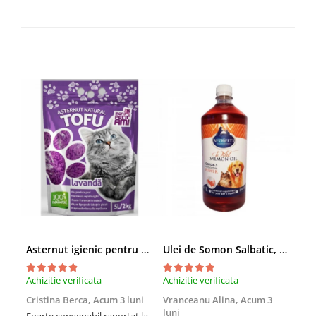
Asternut igienic pentru pisici Tofu Lavanda, Mon Petit 5 l
Ulei de Somon Salbatic, câini și pisici, piele si blană, BEST4PETS, 1l
Achizitie verificata
Achizitie verificata
Achi
Cristina Berca,
Acum 3 luni
Vranceanu Alina,
Acum 3
Iri
luni