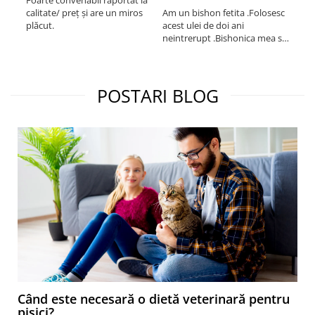
Foarte convenabil raportat la
Pro
calitate/ preț și are un miros
Am un bishon fetita .Folosesc
med
plăcut.
acest ulei de doi ani
mer
neintrerupt .Bishonica mea se
Martin care e
simte foarte bine si ii place
Sup
foarte mult .Ii pun zilnic pe
card
bobite il adora .Deja sunt la a
treia comanda recomand cu
POSTARI BLOG
mult drag !
Când este necesară o dietă veterinară pentru
pisici?