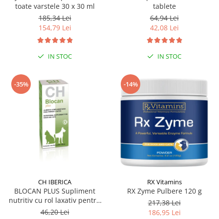
toate varstele 30 x 30 ml
tablete
185,34 Lei
64,94 Lei
154,79 Lei
42,08 Lei
IN STOC
IN STOC
-35%
-14%
CH IBERICA
RX Vitamins
BLOCAN PLUS Supliment
RX Zyme Pulbere 120 g
nutritiv cu rol laxativ pentru
217,38 Lei
caini si pisici 100 ml
46,20 Lei
186,95 Lei