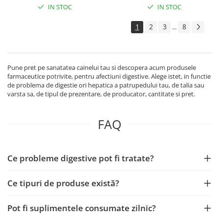
IN STOC
IN STOC
1
2
3
8
...
Pune pret pe sanatatea cainelui tau si descopera acum produsele
farmaceutice potrivite, pentru afectiuni digestive. Alege istet, in functie
de problema de digestie ori hepatica a patrupedului tau, de talia sau
varsta sa, de tipul de prezentare, de producator, cantitate si pret.
FAQ
Ce probleme digestive pot fi tratate?
Ce tipuri de produse există?
Pot fi suplimentele consumate zilnic?