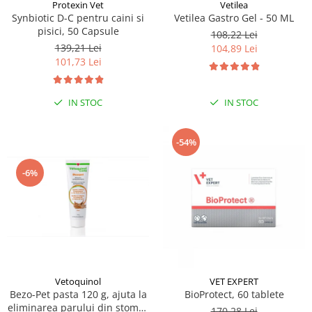
Sampoane si Balsamuri
Protexin Vet
Vetilea
Custi transport - Pisici
Synbiotic D-C pentru caini si
Vetilea Gastro Gel - 50 ML
Servetele Umede
pisici, 50 Capsule
Jucarii Pisici
108,22 Lei
Covorase absorbante
139,21 Lei
104,89 Lei
Lese, Hamuri si Zgarzi
Curatare Ochi
101,73 Lei
Paturi, perne si cosuri pentru pisici
Igiena Catel
Recompense Delicioase
Igiena Interior
IN STOC
IN STOC
Perii si descalcitoare caini
Solutii Atractante si repelente
-54%
-6%
Vetoquinol
VET EXPERT
Bezo-Pet pasta 120 g, ajuta la
BioProtect, 60 tablete
eliminarea parului din stomac
170,28 Lei