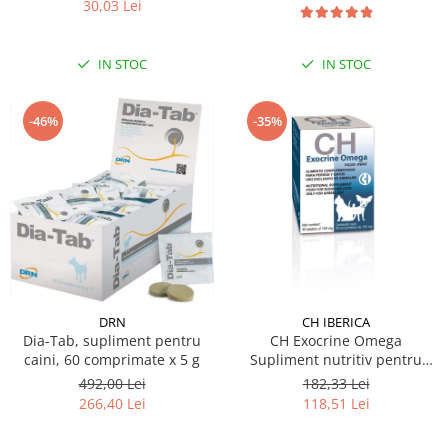
30,03 Lei
IN STOC
IN STOC
-46%
-35%
CH IBERICA
DRN
CH Exocrine Omega
Dia-Tab, supliment pentru
Supliment nutritiv pentru
caini, 60 comprimate x 5 g
câini și pisici cu insuficiență
182,33 Lei
492,00 Lei
pancreatică exocrină 40 tbl
118,51 Lei
266,40 Lei