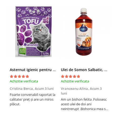
Asternut igienic pentru pisici Tofu Lavanda, Mon Petit 5 l
Ulei de Somon Salbatic, câini și pisici, piele si blană, BEST4PETS, 1l
Achizitie verificata
Achizitie verificata
Achi
Cristina Berca,
Acum 3 luni
Vranceanu Alina,
Acum 3
Iri
luni
Foarte convenabil raportat la
Pro
calitate/ preț și are un miros
Am un bishon fetita .Folosesc
med
plăcut.
acest ulei de doi ani
mer
neintrerupt .Bishonica mea se
Martin care e
simte foarte bine si ii place
Sup