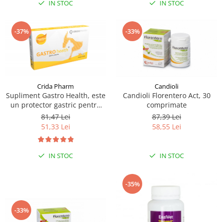
IN STOC
IN STOC
-37%
-33%
Crida Pharm
Candioli
Supliment Gastro Health, este
Candioli Florentero Act, 30
un protector gastric pentru
comprimate
caini si pisici, 30 capsule
81,47 Lei
87,39 Lei
51,33 Lei
58,55 Lei
IN STOC
IN STOC
-35%
-33%