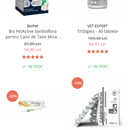
BioPet
VET EXPERT
Bio PetActive Synbioflora
TriDigest - 40 tablete
pentru Caini de Talie Mica -
159,30 Lei
60 tablete
61,00 Lei
84,91 Lei
54,90 Lei
IN STOC
IN STOC
-15%
-33%