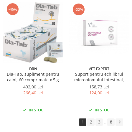
-46%
-22%
VET EXPERT
DRN
Suport pentru echilibrul
Dia-Tab, supliment pentru
microbiomului intestinal,
caini, 60 comprimate x 5 g
BioProtect ULTRA, VetExpert,
158,73 Lei
492,00 Lei
30 tablete
124,00 Lei
266,40 Lei
IN STOC
IN STOC
1
2
3
8
...