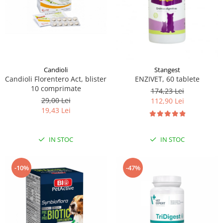
Candioli
Stangest
Candioli Florentero Act, blister
ENZIVET, 60 tablete
10 comprimate
174,23 Lei
29,00 Lei
112,90 Lei
19,43 Lei
IN STOC
IN STOC
-10%
-47%