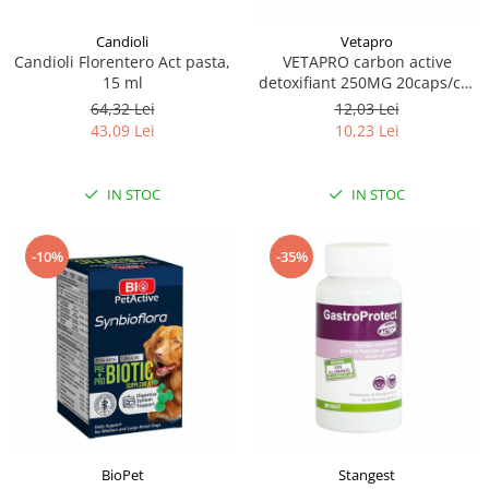
Candioli
Vetapro
Candioli Florentero Act pasta,
VETAPRO carbon active
15 ml
detoxifiant 250MG 20caps/cut
suport gastrointestinal caini si
64,32 Lei
12,03 Lei
pisici
43,09 Lei
10,23 Lei
IN STOC
IN STOC
-10%
-35%
BioPet
Stangest