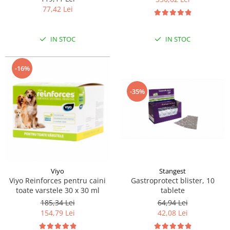
60 tbl
77,42 Lei
IN STOC
IN STOC
-16%
-35%
Viyo
Stangest
Viyo Reinforces pentru caini
Gastroprotect blister, 10
toate varstele 30 x 30 ml
tablete
185,34 Lei
64,94 Lei
154,79 Lei
42,08 Lei