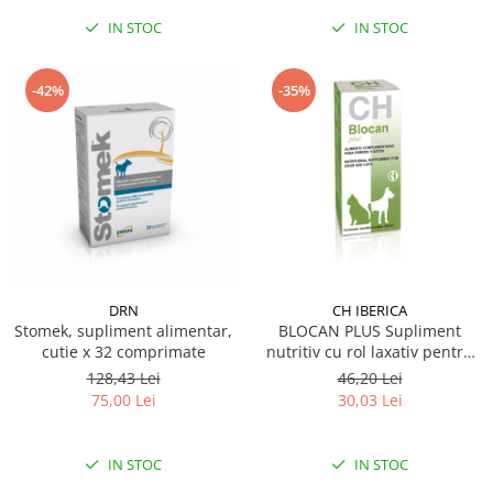
IN STOC
IN STOC
-42%
-35%
DRN
CH IBERICA
Stomek, supliment alimentar,
BLOCAN PLUS Supliment
cutie x 32 comprimate
nutritiv cu rol laxativ pentru
caini si pisici 100 ml
128,43 Lei
46,20 Lei
75,00 Lei
30,03 Lei
IN STOC
IN STOC