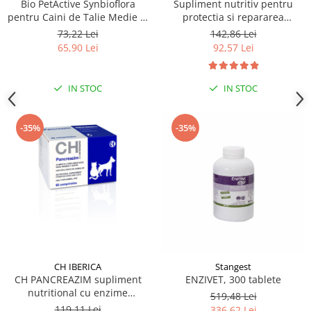
Bio PetActive Synbioflora
Supliment nutritiv pentru
pentru Caini de Talie Medie si
protectia si repararea
Mare 60 tablete
mucoasei gastrice la caini si
73,22 Lei
142,86 Lei
pisici, GASTROPROTECT
65,90 Lei
92,57 Lei
Stangest, 30 tablete
IN STOC
IN STOC
-35%
-35%
CH IBERICA
Stangest
CH PANCREAZIM supliment
ENZIVET, 300 tablete
nutritional cu enzime
519,48 Lei
vegetale, pentru caini si pisici
119,11 Lei
336,62 Lei