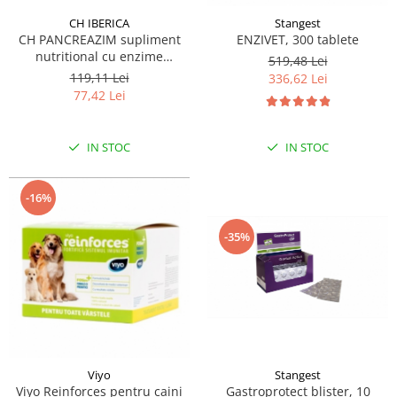
CH IBERICA
Stangest
CH PANCREAZIM supliment
ENZIVET, 300 tablete
nutritional cu enzime
519,48 Lei
vegetale, pentru caini si pisici
119,11 Lei
336,62 Lei
60 tbl
77,42 Lei
IN STOC
IN STOC
-16%
-35%
Viyo
Stangest
Viyo Reinforces pentru caini
Gastroprotect blister, 10