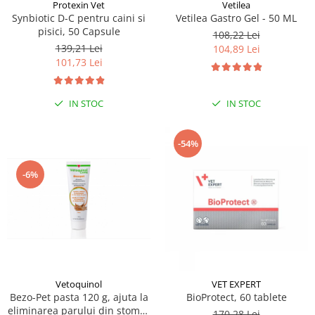
Sampoane si Balsamuri
Protexin Vet
Vetilea
Custi transport - Pisici
Synbiotic D-C pentru caini si
Vetilea Gastro Gel - 50 ML
Servetele Umede
pisici, 50 Capsule
Jucarii Pisici
108,22 Lei
Covorase absorbante
139,21 Lei
104,89 Lei
Lese, Hamuri si Zgarzi
Curatare Ochi
101,73 Lei
Paturi, perne si cosuri pentru pisici
Igiena Catel
Recompense Delicioase
Igiena Interior
IN STOC
IN STOC
Perii si descalcitoare caini
Solutii Atractante si repelente
-54%
-6%
Vetoquinol
VET EXPERT
Bezo-Pet pasta 120 g, ajuta la
BioProtect, 60 tablete
eliminarea parului din stomac
170,28 Lei