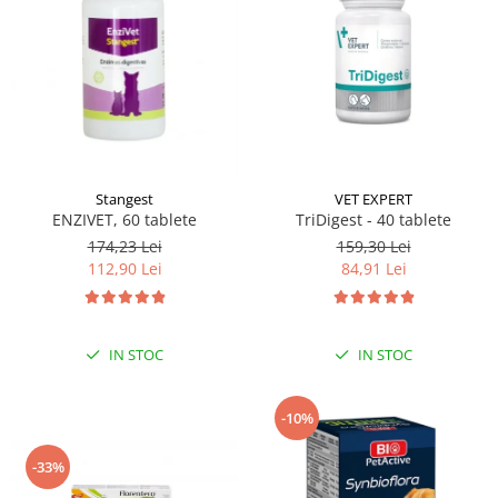
VET EXPERT
Stangest
TriDigest - 40 tablete
ENZIVET, 60 tablete
159,30 Lei
174,23 Lei
84,91 Lei
112,90 Lei
IN STOC
IN STOC
-10%
-33%