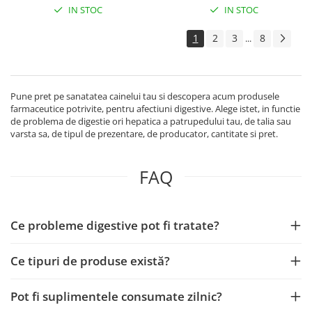
IN STOC
IN STOC
1
2
3
8
...
Pune pret pe sanatatea cainelui tau si descopera acum produsele
farmaceutice potrivite, pentru afectiuni digestive. Alege istet, in functie
de problema de digestie ori hepatica a patrupedului tau, de talia sau
varsta sa, de tipul de prezentare, de producator, cantitate si pret.
FAQ
Ce probleme digestive pot fi tratate?
Ce tipuri de produse există?
Pot fi suplimentele consumate zilnic?