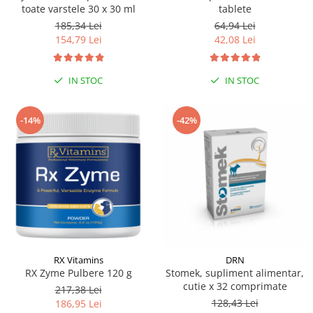
toate varstele 30 x 30 ml
tablete
185,34 Lei
64,94 Lei
154,79 Lei
42,08 Lei
IN STOC
IN STOC
-14%
-42%
RX Vitamins
DRN
RX Zyme Pulbere 120 g
Stomek, supliment alimentar,
cutie x 32 comprimate
217,38 Lei
128,43 Lei
186,95 Lei