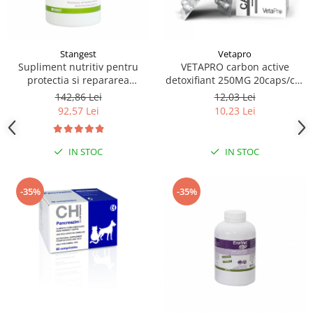
Stangest
Vetapro
Supliment nutritiv pentru
VETAPRO carbon active
protectia si repararea
detoxifiant 250MG 20caps/cut
mucoasei gastrice la caini si
suport gastrointestinal caini si
142,86 Lei
12,03 Lei
pisici, GASTROPROTECT
pisici
92,57 Lei
10,23 Lei
Stangest, 30 tablete
IN STOC
IN STOC
-35%
-35%