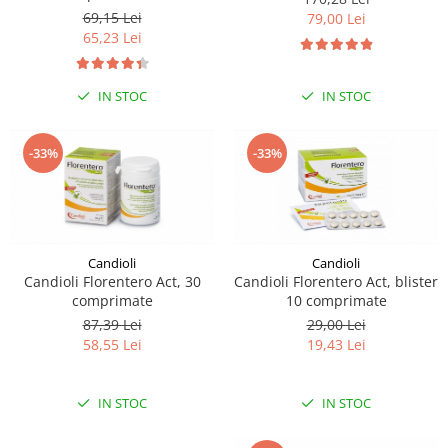
sau intestine
69,15 Lei
79,00 Lei
65,23 Lei
IN STOC
IN STOC
-33%
-33%
Candioli
Candioli
Candioli Florentero Act, 30
Candioli Florentero Act, blister
comprimate
10 comprimate
87,39 Lei
29,00 Lei
58,55 Lei
19,43 Lei
IN STOC
IN STOC