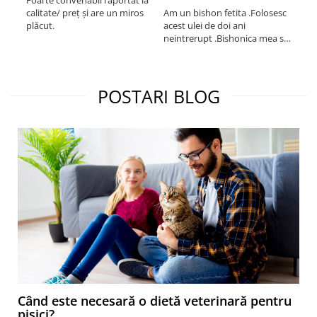
Foarte convenabil raportat la
Pro
calitate/ preț și are un miros
Am un bishon fetita .Folosesc
med
plăcut.
acest ulei de doi ani
mer
neintrerupt .Bishonica mea se
Martin care e
simte foarte bine si ii place
Sup
foarte mult .Ii pun zilnic pe
card
bobite il adora .Deja sunt la a
treia comanda recomand cu
POSTARI BLOG
mult drag !
Când este necesară o dietă veterinară pentru
pisici?