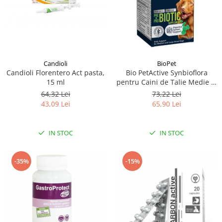
Candioli
BioPet
Candioli Florentero Act pasta,
Bio PetActive Synbioflora
15 ml
pentru Caini de Talie Medie si
Mare 60 tablete
64,32 Lei
73,22 Lei
43,09 Lei
65,90 Lei
IN STOC
IN STOC
-35%
-15%