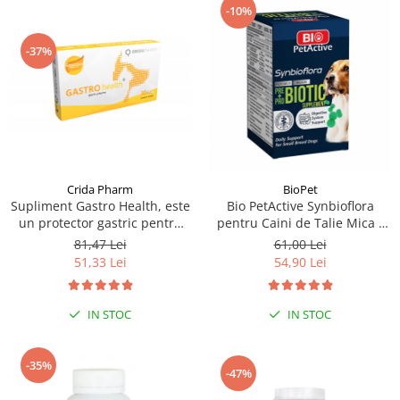
-10%
-37%
Crida Pharm
BioPet
Supliment Gastro Health, este
Bio PetActive Synbioflora
un protector gastric pentru
pentru Caini de Talie Mica -
caini si pisici, 30 capsule
60 tablete
81,47 Lei
61,00 Lei
51,33 Lei
54,90 Lei
IN STOC
IN STOC
-35%
-47%