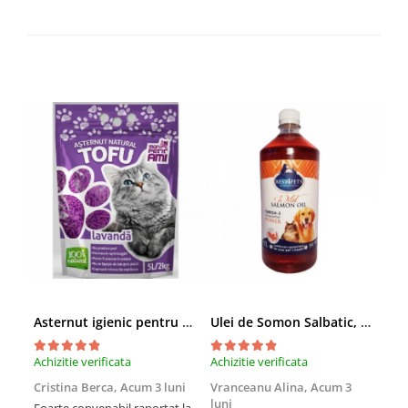
Asternut igienic pentru pisici Tofu Lavanda, Mon Petit 5 l
Ulei de Somon Salbatic, câini și pisici, piele si blană, BEST4PETS, 1l
Achizitie verificata
Achizitie verificata
Achi
Cristina Berca,
Acum 3 luni
Vranceanu Alina,
Acum 3
Iri
luni