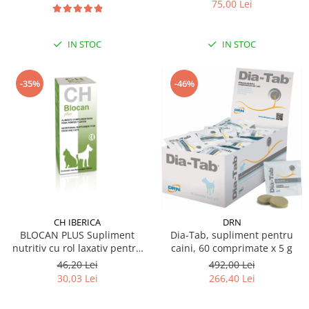
75,00 Lei
IN STOC
IN STOC
-46%
-35%
CH IBERICA
DRN
BLOCAN PLUS Supliment
Dia-Tab, supliment pentru
nutritiv cu rol laxativ pentru
caini, 60 comprimate x 5 g
caini si pisici 100 ml
46,20 Lei
492,00 Lei
30,03 Lei
266,40 Lei