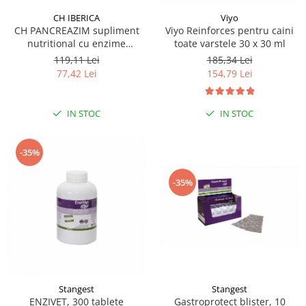
CH IBERICA
Viyo
CH PANCREAZIM supliment
Viyo Reinforces pentru caini
nutritional cu enzime
toate varstele 30 x 30 ml
vegetale, pentru caini si pisici
119,11 Lei
185,34 Lei
60 tbl
77,42 Lei
154,79 Lei
IN STOC
IN STOC
-35%
-35%
Stangest
Stangest
ENZIVET, 300 tablete
Gastroprotect blister, 10