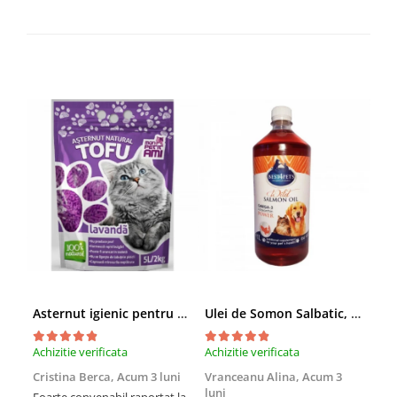
Asternut igienic pentru pisici Tofu Lavanda, Mon Petit 5 l
Ulei de Somon Salbatic, câini și pisici, piele si blană, BEST4PETS, 1l
Achizitie verificata
Achizitie verificata
Achi
Cristina Berca,
Acum 3 luni
Vranceanu Alina,
Acum 3
Iri
luni