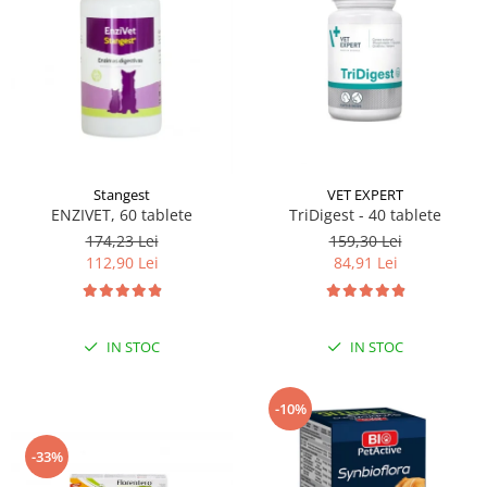
VET EXPERT
Stangest
TriDigest - 40 tablete
ENZIVET, 60 tablete
159,30 Lei
174,23 Lei
84,91 Lei
112,90 Lei
IN STOC
IN STOC
-10%
-33%