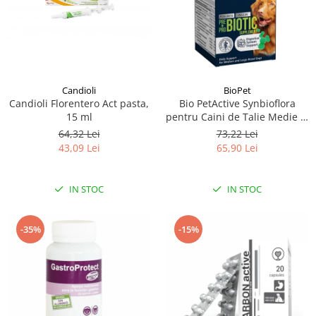
Candioli
BioPet
Candioli Florentero Act pasta,
Bio PetActive Synbioflora
15 ml
pentru Caini de Talie Medie si
Mare 60 tablete
64,32 Lei
73,22 Lei
43,09 Lei
65,90 Lei
IN STOC
IN STOC
-35%
-15%