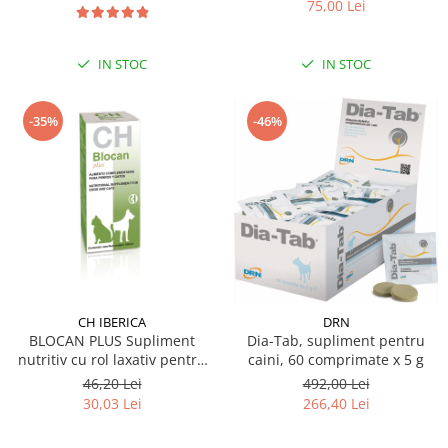
75,00 Lei
IN STOC
IN STOC
-46%
-35%
CH IBERICA
DRN
BLOCAN PLUS Supliment
Dia-Tab, supliment pentru
nutritiv cu rol laxativ pentru
caini, 60 comprimate x 5 g
caini si pisici 100 ml
46,20 Lei
492,00 Lei
30,03 Lei
266,40 Lei