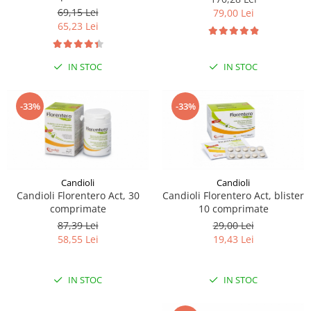
sau intestine
69,15 Lei
79,00 Lei
65,23 Lei
IN STOC
IN STOC
-33%
-33%
Candioli
Candioli
Candioli Florentero Act, 30
Candioli Florentero Act, blister
comprimate
10 comprimate
87,39 Lei
29,00 Lei
58,55 Lei
19,43 Lei
IN STOC
IN STOC