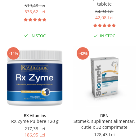
tablete
519,48 Lei
64,94 Lei
336,62 Lei
42,08 Lei
IN STOC
IN STOC
-14%
-42%
RX Vitamins
DRN
RX Zyme Pulbere 120 g
Stomek, supliment alimentar,
cutie x 32 comprimate
217,38 Lei
128,43 Lei
186,95 Lei