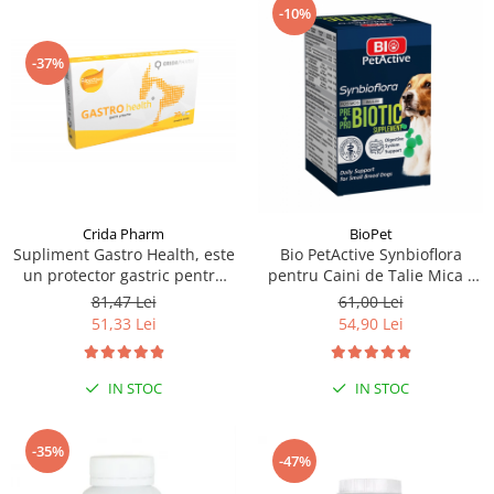
-10%
-37%
Crida Pharm
BioPet
Supliment Gastro Health, este
Bio PetActive Synbioflora
un protector gastric pentru
pentru Caini de Talie Mica -
caini si pisici, 30 capsule
60 tablete
81,47 Lei
61,00 Lei
51,33 Lei
54,90 Lei
IN STOC
IN STOC
-35%
-47%