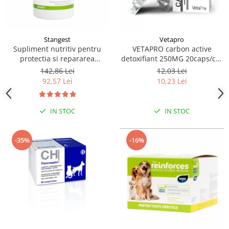
Stangest
Vetapro
Supliment nutritiv pentru
VETAPRO carbon active
protectia si repararea
detoxifiant 250MG 20caps/cut
mucoasei gastrice la caini si
suport gastrointestinal caini si
142,86 Lei
12,03 Lei
pisici, GASTROPROTECT
pisici
92,57 Lei
10,23 Lei
Stangest, 30 tablete
IN STOC
IN STOC
-35%
-16%