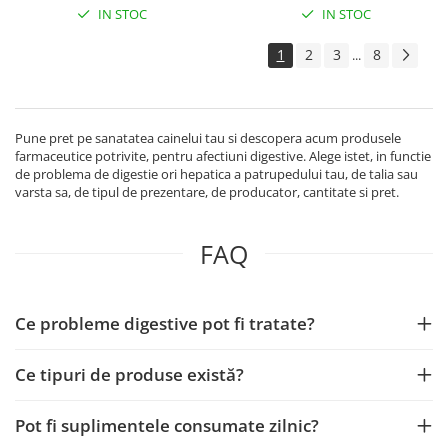
IN STOC
IN STOC
1
2
3
8
...
Pune pret pe sanatatea cainelui tau si descopera acum produsele
farmaceutice potrivite, pentru afectiuni digestive. Alege istet, in functie
de problema de digestie ori hepatica a patrupedului tau, de talia sau
varsta sa, de tipul de prezentare, de producator, cantitate si pret.
FAQ
Ce probleme digestive pot fi tratate?
Ce tipuri de produse există?
Pot fi suplimentele consumate zilnic?