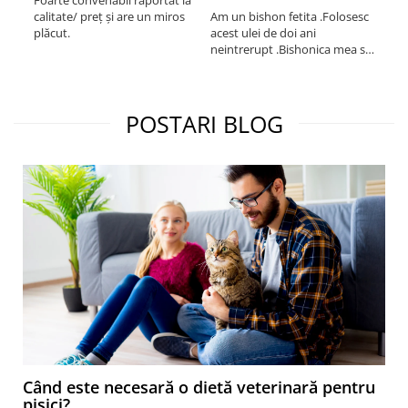
Foarte convenabil raportat la
Pro
calitate/ preț și are un miros
Am un bishon fetita .Folosesc
med
plăcut.
acest ulei de doi ani
mer
neintrerupt .Bishonica mea se
Martin care e
simte foarte bine si ii place
Sup
foarte mult .Ii pun zilnic pe
card
bobite il adora .Deja sunt la a
treia comanda recomand cu
POSTARI BLOG
mult drag !
Când este necesară o dietă veterinară pentru
pisici?