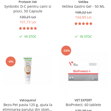
Sampoane si Balsamuri
Protexin Vet
Vetilea
Custi transport - Pisici
Synbiotic D-C pentru caini si
Vetilea Gastro Gel - 50 ML
Servetele Umede
pisici, 50 Capsule
Jucarii Pisici
108,22 Lei
Covorase absorbante
139,21 Lei
104,89 Lei
Lese, Hamuri si Zgarzi
Curatare Ochi
101,73 Lei
Paturi, perne si cosuri pentru pisici
Igiena Catel
Recompense Delicioase
Igiena Interior
IN STOC
IN STOC
Perii si descalcitoare caini
Solutii Atractante si repelente
-54%
-6%
Vetoquinol
VET EXPERT
Bezo-Pet pasta 120 g, ajuta la
BioProtect, 60 tablete
eliminarea parului din stomac
170,28 Lei