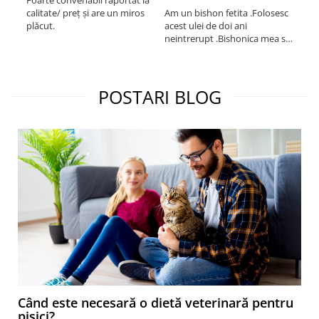
Foarte convenabil raportat la
Pro
calitate/ preț și are un miros
Am un bishon fetita .Folosesc
med
plăcut.
acest ulei de doi ani
mer
neintrerupt .Bishonica mea se
Martin care e
simte foarte bine si ii place
Sup
foarte mult .Ii pun zilnic pe
card
bobite il adora .Deja sunt la a
treia comanda recomand cu
POSTARI BLOG
mult drag !
Când este necesară o dietă veterinară pentru
pisici?