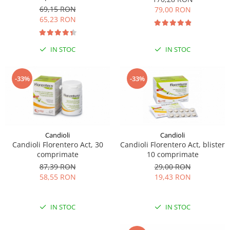
sau intestine
69,15 RON
79,00 RON
65,23 RON
IN STOC
IN STOC
-33%
-33%
Candioli
Candioli
Candioli Florentero Act, 30
Candioli Florentero Act, blister
comprimate
10 comprimate
87,39 RON
29,00 RON
58,55 RON
19,43 RON
IN STOC
IN STOC