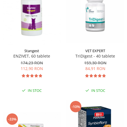
VET EXPERT
Stangest
TriDigest - 40 tablete
ENZIVET, 60 tablete
159,30 RON
174,23 RON
84,91 RON
112,90 RON
IN STOC
IN STOC
-10%
-33%