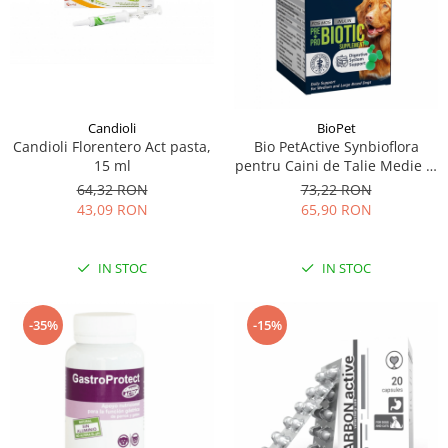
Candioli
BioPet
Candioli Florentero Act pasta,
Bio PetActive Synbioflora
15 ml
pentru Caini de Talie Medie si
Mare 60 tablete
64,32 RON
73,22 RON
43,09 RON
65,90 RON
IN STOC
IN STOC
-35%
-15%