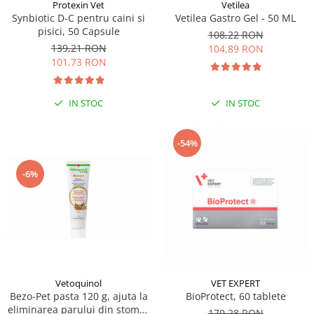
Sampoane si Balsamuri
Protexin Vet
Vetilea
Custi transport - Pisici
Synbiotic D-C pentru caini si
Vetilea Gastro Gel - 50 ML
Servetele Umede
pisici, 50 Capsule
Jucarii Pisici
108,22 RON
Covorase absorbante
139,21 RON
104,89 RON
Lese, Hamuri si Zgarzi
Curatare Ochi
101,73 RON
Paturi, perne si cosuri pentru pisici
Igiena Catel
Recompense Delicioase
Igiena Interior
IN STOC
IN STOC
Perii si descalcitoare caini
Solutii Atractante si repelente
-54%
-6%
Vetoquinol
VET EXPERT
Bezo-Pet pasta 120 g, ajuta la
BioProtect, 60 tablete
eliminarea parului din stomac
170,28 RON