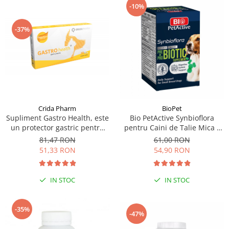
-10%
-37%
Crida Pharm
BioPet
Supliment Gastro Health, este
Bio PetActive Synbioflora
un protector gastric pentru
pentru Caini de Talie Mica -
caini si pisici, 30 capsule
60 tablete
81,47 RON
61,00 RON
51,33 RON
54,90 RON
IN STOC
IN STOC
-35%
-47%