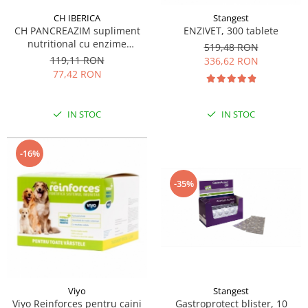
CH IBERICA
Stangest
CH PANCREAZIM supliment
ENZIVET, 300 tablete
nutritional cu enzime
519,48 RON
vegetale, pentru caini si pisici
119,11 RON
336,62 RON
60 tbl
77,42 RON
IN STOC
IN STOC
-16%
-35%
Viyo
Stangest
Viyo Reinforces pentru caini
Gastroprotect blister, 10