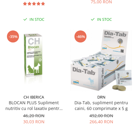
75,00 RON
IN STOC
IN STOC
-46%
-35%
CH IBERICA
DRN
BLOCAN PLUS Supliment
Dia-Tab, supliment pentru
nutritiv cu rol laxativ pentru
caini, 60 comprimate x 5 g
caini si pisici 100 ml
46,20 RON
492,00 RON
30,03 RON
266,40 RON