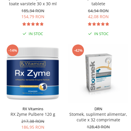
toate varstele 30 x 30 ml
tablete
185,34 RON
64,94 RON
154,79 RON
42,08 RON
IN STOC
IN STOC
-14%
-42%
RX Vitamins
DRN
RX Zyme Pulbere 120 g
Stomek, supliment alimentar,
cutie x 32 comprimate
217,38 RON
128,43 RON
186,95 RON