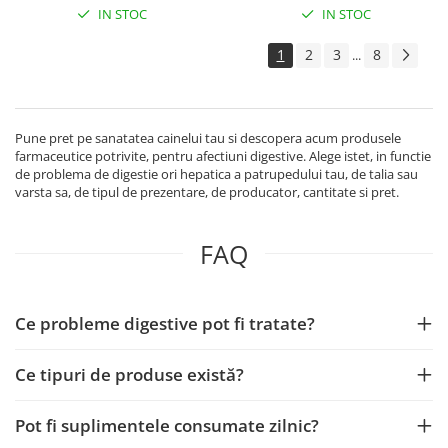
IN STOC
IN STOC
1
2
3
8
...
Pune pret pe sanatatea cainelui tau si descopera acum produsele
farmaceutice potrivite, pentru afectiuni digestive. Alege istet, in functie
de problema de digestie ori hepatica a patrupedului tau, de talia sau
varsta sa, de tipul de prezentare, de producator, cantitate si pret.
FAQ
Ce probleme digestive pot fi tratate?
Ce tipuri de produse există?
Pot fi suplimentele consumate zilnic?