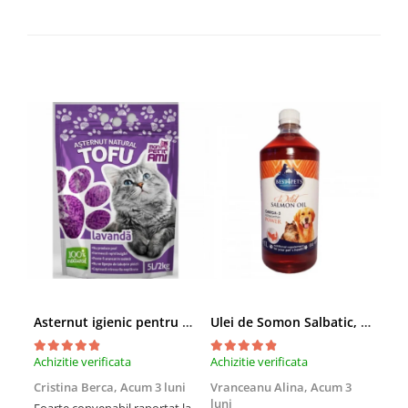
Asternut igienic pentru pisici Tofu Lavanda, Mon Petit 5 l
Ulei de Somon Salbatic, câini și pisici, piele si blană, BEST4PETS, 1l
Achizitie verificata
Achizitie verificata
Achi
Cristina Berca,
Acum 3 luni
Vranceanu Alina,
Acum 3
Iri
luni