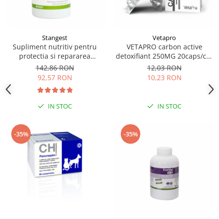
Stangest
Vetapro
Supliment nutritiv pentru
VETAPRO carbon active
protectia si repararea
detoxifiant 250MG 20caps/cut
mucoasei gastrice la caini si
suport gastrointestinal caini si
142,86 RON
12,03 RON
pisici, GASTROPROTECT
pisici
92,57 RON
10,23 RON
Stangest, 30 tablete
IN STOC
IN STOC
-35%
-35%