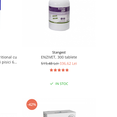
Stangest
tional cu
ENZIVET, 300 tablete
 pisici 60
519,48 Lei
336,62 Lei
IN STOC
-42%