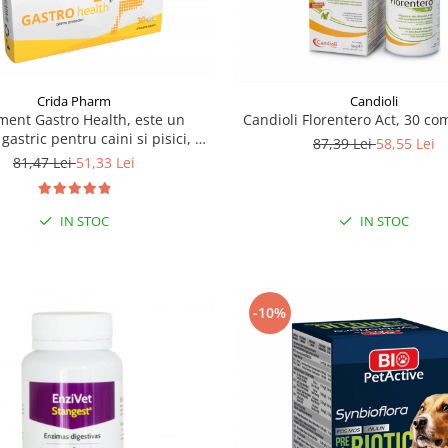
Crida Pharm
Candioli
ment Gastro Health, este un
Candioli Florentero Act, 30 c
gastric pentru caini si pisici, 30
87,39 Lei
58,55 Lei
capsule
81,47 Lei
51,33 Lei
IN STOC
IN STOC
-10%