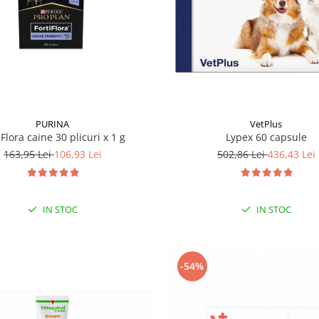
PURINA
VetPlus
iFlora caine 30 plicuri x 1 g
Lypex 60 capsule
163,95 Lei
106,93 Lei
502,86 Lei
436,43 Lei
IN STOC
IN STOC
-54%