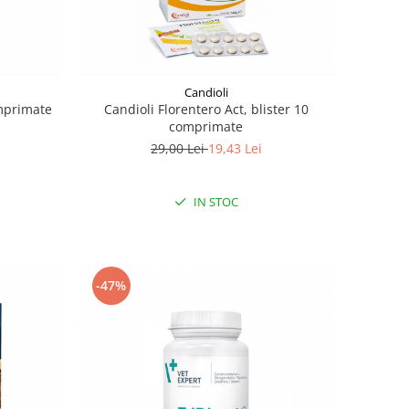
Candioli
omprimate
Candioli Florentero Act, blister 10
comprimate
29,00 Lei
19,43 Lei
IN STOC
-47%