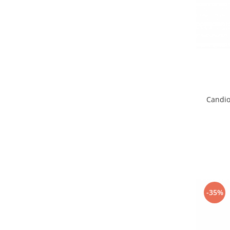
Candio
-35%