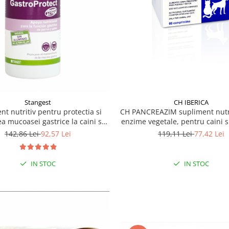
Stangest
CH IBERICA
nt nutritiv pentru protectia si
CH PANCREAZIM supliment nutri
a mucoasei gastrice la caini si
enzime vegetale, pentru caini si
, GASTROPROTECT Stangest, 30
tbl
142,86 Lei
92,57 Lei
119,11 Lei
77,42 Lei
tablete
IN STOC
IN STOC