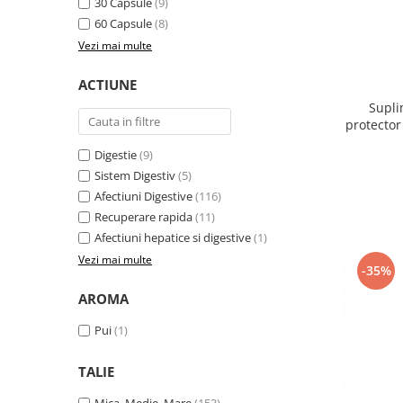
30 Capsule
(9)
60 Capsule
(8)
Vezi mai multe
ACTIUNE
Supli
protector 
Digestie
(9)
Sistem Digestiv
(5)
Afectiuni Digestive
(116)
Recuperare rapida
(11)
Afectiuni hepatice si digestive
(1)
Vezi mai multe
-35%
AROMA
Pui
(1)
TALIE
Mica, Medie, Mare
(153)