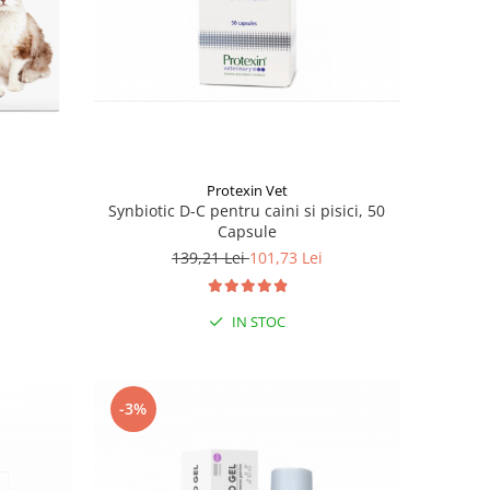
Protexin Vet
Synbiotic D-C pentru caini si pisici, 50
Capsule
139,21 Lei
101,73 Lei
IN STOC
-3%