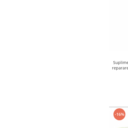
Suplime
reparare
pisici
-16%