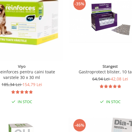
-35%
Stangest
Viyo
Gastroprotect blister, 10 t
Reinforces pentru caini toate
varstele 30 x 30 ml
64,94 Lei
42,08 Lei
185,34 Lei
154,79 Lei
IN STOC
IN STOC
-46%