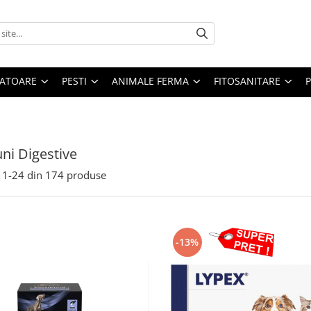
ATOARE
PESTI
ANIMALE FERMA
FITOSANITARE
uni Digestive
1-
24
din
174
produse
-13%