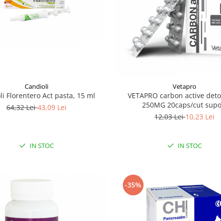
Candioli
Vetapro
li Florentero Act pasta, 15 ml
VETAPRO carbon active detox
250MG 20caps/cut supo
64,32 Lei
43,09 Lei
gastrointestinal caini si pi
12,03 Lei
10,23 Lei
IN STOC
IN STOC
-35%