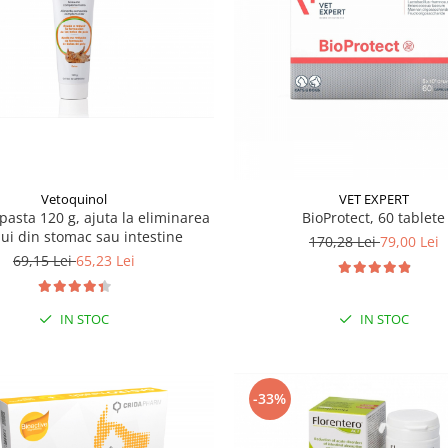
Vetoquinol
VET EXPERT
pasta 120 g, ajuta la eliminarea
BioProtect, 60 tablete
ui din stomac sau intestine
170,28 Lei
79,00 Lei
69,15 Lei
65,23 Lei
IN STOC
IN STOC
-33%