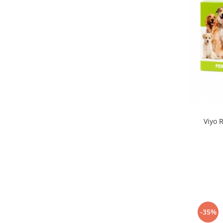
Viyo 
-35%