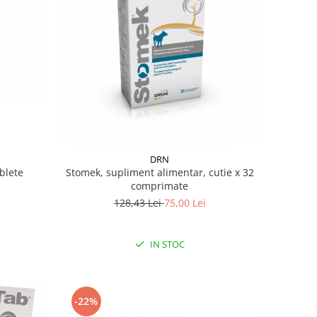
DRN
ablete
Stomek, supliment alimentar, cutie x 32
comprimate
128,43 Lei
75,00 Lei
IN STOC
-22%