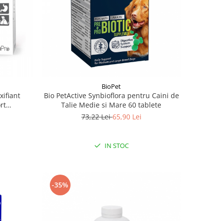
BioPet
ifiant
Bio PetActive Synbioflora pentru Caini de
rt
Talie Medie si Mare 60 tablete
sici
73,22 Lei
65,90 Lei
IN STOC
-35%