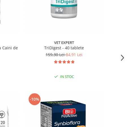
VET EXPERT
u Caini de
TriDigest - 40 tablete
159,30 Lei
84,91 Lei
IN STOC
-10%