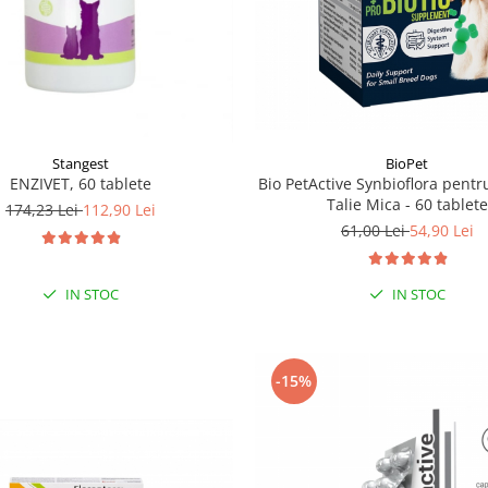
Stangest
BioPet
ENZIVET, 60 tablete
Bio PetActive Synbioflora pentr
Talie Mica - 60 tablete
174,23 Lei
112,90 Lei
61,00 Lei
54,90 Lei
IN STOC
IN STOC
-15%