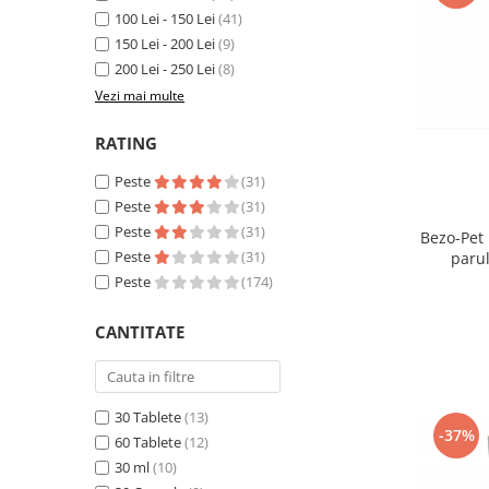
Sampoane si Balsamuri
100 Lei - 150 Lei
(41)
Custi transport - Pisici
Servetele Umede
150 Lei - 200 Lei
(9)
Jucarii Pisici
Covorase absorbante
200 Lei - 250 Lei
(8)
Lese, Hamuri si Zgarzi
Curatare Ochi
Vezi mai multe
Paturi, perne si cosuri pentru pisici
Igiena Catel
Recompense Delicioase
RATING
Igiena Interior
Perii si descalcitoare caini
Peste
(31)
Solutii Atractante si repelente
Peste
(31)
Peste
(31)
Bezo-Pet 
Peste
(31)
parul
Peste
(174)
CANTITATE
30 Tablete
(13)
-37%
60 Tablete
(12)
30 ml
(10)