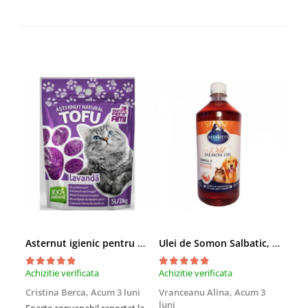
Asternut igienic pentru pisici Tofu Lavanda, Mon Petit 5 l
Ulei de Somon Salbatic, câini și pisici, piele si blană, BEST4PETS, 1l
Achizitie verificata
Achizitie verificata
Achi
Cristina Berca,
Acum 3 luni
Vranceanu Alina,
Acum 3
Iri
luni