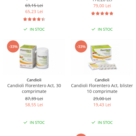
sau intestine
69,15 Lei
79,00 Lei
65,23 Lei
IN STOC
IN STOC
-33%
-33%
Candioli
Candioli
Candioli Florentero Act, 30
Candioli Florentero Act, blister
comprimate
10 comprimate
87,39 Lei
29,00 Lei
58,55 Lei
19,43 Lei
IN STOC
IN STOC