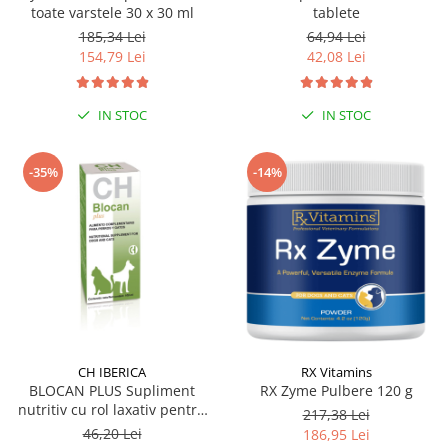
toate varstele 30 x 30 ml
tablete
185,34 Lei
64,94 Lei
154,79 Lei
42,08 Lei
IN STOC
IN STOC
-35%
-14%
CH IBERICA
RX Vitamins
BLOCAN PLUS Supliment
RX Zyme Pulbere 120 g
nutritiv cu rol laxativ pentru
217,38 Lei
caini si pisici 100 ml
46,20 Lei
186,95 Lei