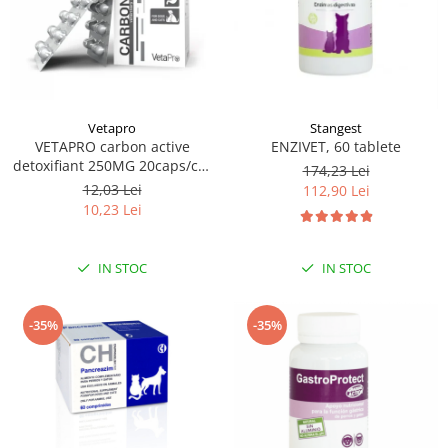
Vetapro
Stangest
VETAPRO carbon active
ENZIVET, 60 tablete
detoxifiant 250MG 20caps/cut
174,23 Lei
suport gastrointestinal caini si
12,03 Lei
112,90 Lei
pisici
10,23 Lei
IN STOC
IN STOC
-35%
-35%