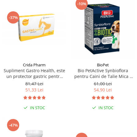
-10%
-37%
Crida Pharm
BioPet
Supliment Gastro Health, este
Bio PetActive Synbioflora
un protector gastric pentru
pentru Caini de Talie Mica -
caini si pisici, 30 capsule
60 tablete
81,47 Lei
61,00 Lei
51,33 Lei
54,90 Lei
IN STOC
IN STOC
-47%