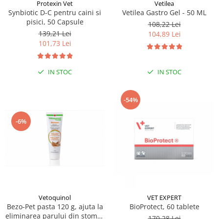
Sampoane si Balsamuri
Protexin Vet
Vetilea
Custi transport - Pisici
Synbiotic D-C pentru caini si
Vetilea Gastro Gel - 50 ML
Servetele Umede
pisici, 50 Capsule
Jucarii Pisici
108,22 Lei
Covorase absorbante
139,21 Lei
104,89 Lei
Lese, Hamuri si Zgarzi
Curatare Ochi
101,73 Lei
Paturi, perne si cosuri pentru pisici
Igiena Catel
Recompense Delicioase
Igiena Interior
IN STOC
IN STOC
Perii si descalcitoare caini
Solutii Atractante si repelente
-54%
-6%
Vetoquinol
VET EXPERT
Bezo-Pet pasta 120 g, ajuta la
BioProtect, 60 tablete
eliminarea parului din stomac
170,28 Lei