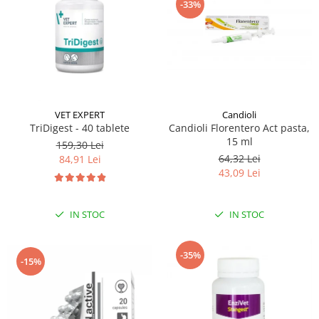
-33%
VET EXPERT
Candioli
TriDigest - 40 tablete
Candioli Florentero Act pasta,
15 ml
159,30 Lei
64,32 Lei
84,91 Lei
43,09 Lei
IN STOC
IN STOC
-35%
-15%