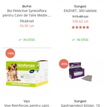
BioPet
Stangest
Bio PetActive Synbioflora
ENZIVET, 300 tablete
pentru Caini de Talie Medie si
519,48 Lei
Mare 60 tablete
73,22 Lei
336,62 Lei
65,90 Lei
IN STOC
IN STOC
-16%
-35%
Viyo
Stangest
Viyo Reinforces pentru caini
Gastroprotect blister, 10