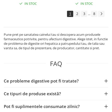
IN STOC
IN STOC
1
2
3
8
...
Pune pret pe sanatatea cainelui tau si descopera acum produsele
farmaceutice potrivite, pentru afectiuni digestive. Alege istet, in functie
de problema de digestie ori hepatica a patrupedului tau, de talia sau
varsta sa, de tipul de prezentare, de producator, cantitate si pret.
FAQ
Ce probleme digestive pot fi tratate?
Ce tipuri de produse există?
Pot fi suplimentele consumate zilnic?