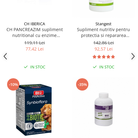
CH IBERICA
Stangest
CH PANCREAZIM supliment
Supliment nutritiv pentru
nutritional cu enzime
protectia si repararea
vegetale, pentru caini si pisici
mucoasei gastrice la caini si
119,11 Lei
142,86 Lei
60 tbl
pisici, GASTROPROTECT
77,42 Lei
92,57 Lei
Stangest, 30 tablete
IN STOC
IN STOC
-10%
-35%