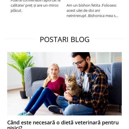
Foarte convenabil raportat la
Pro
calitate/ preț și are un miros
Am un bishon fetita .Folosesc
med
plăcut.
acest ulei de doi ani
mer
neintrerupt .Bishonica mea se
Martin care e
simte foarte bine si ii place
Sup
foarte mult .Ii pun zilnic pe
card
bobite il adora .Deja sunt la a
treia comanda recomand cu
POSTARI BLOG
mult drag !
Când este necesară o dietă veterinară pentru
pisici?