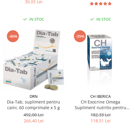
30,03 Lei
IN STOC
IN STOC
-46%
-35%
CH IBERICA
DRN
CH Exocrine Omega
Dia-Tab, supliment pentru
Supliment nutritiv pentru
caini, 60 comprimate x 5 g
câini și pisici cu insuficiență
182,33 Lei
492,00 Lei
pancreatică exocrină 40 tbl
118,51 Lei
266,40 Lei